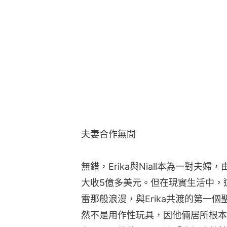
夫妻合作無間
無錯，Erika與Niall本為一對
大收5億多美元。但在現實生活中，這
雷那般浪漫，與Erika共渡的第一
然不是用作性玩具，因他倆居所根本