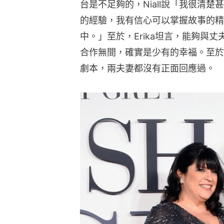
台是不足夠的，Niall說「我很清楚
的經驗，我有信心可以掌握故事的精
中。」至於，Erika坦言，能夠與
合作無間，確實是少有的幸福。至於
劇本，兩夫妻都沒有正面回應過。