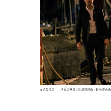
在續集故事中，格雷與安娜之間增添變數，關係走向像