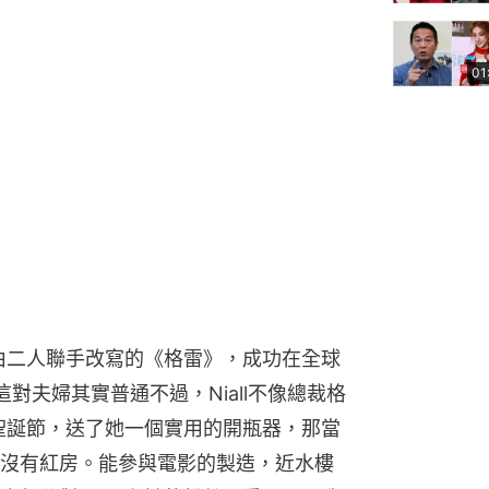
01
夫婦，由二人聯手改寫的《格雷》，成功在全球
對夫婦其實普通不過，Niall不像總裁格
個聖誕節，送了她一個實用的開瓶器，那當
沒有紅房。能參與電影的製造，近水樓