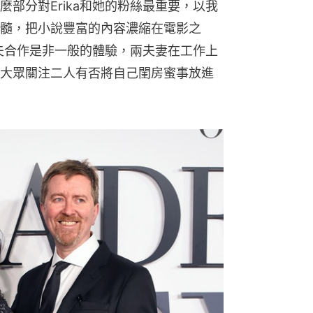
甚麼部分對Erika和她的粉絲最重要，以我
髓，把小說豐富的內容濃縮在電影之
丈夫合作是非一般的體驗，兩夫妻在工作上
大眾關注二人有否將自己閨房蜜事放進