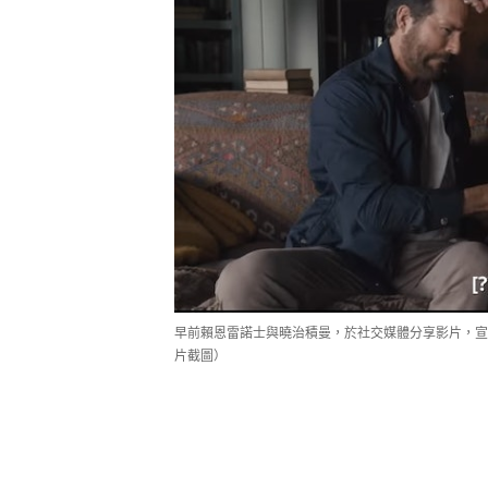
早前賴恩雷諾士與曉治積曼，於社交媒體分享影片，宣
片截圖）