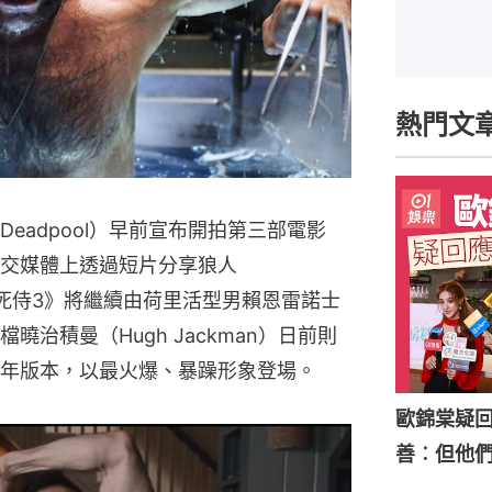
熱門文
eadpool）早前宣布開拍第三部電影
更於社交媒體上透過短片分享狼人
。《死侍3》將繼續由荷里活型男賴恩雷諾士
拍檔曉治積曼（Hugh Jackman）日前則
年版本，以最火爆、暴躁形象登場。
歐錦棠疑
善︰但他