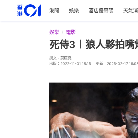
港聞
娛樂
酒店優惠碼
天氣消
娛樂
電影
死侍3︱狼人夥拍嘴
撰文：
莫匡堯
出版：
2022-11-01 18:15
更新：
2025-02-17 19:0