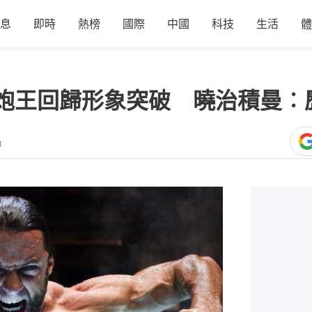
息
即時
熱榜
國際
中國
科技
生活
體
炮王回歸形象突破 曉治積曼︰
8