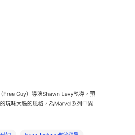
e Guy）導演Shawn Levy執導，預
玩味大膽的風格，為Marvel系列中異
死侍2
Hugh Jackman曉治積曼