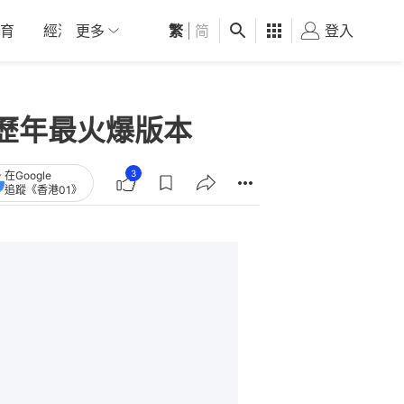
育
經濟
更多
01深圳
繁
觀點
|
简
健康
好食玩飛
登入
女
歷年最火爆版本
3
在Google
追蹤《香港01》