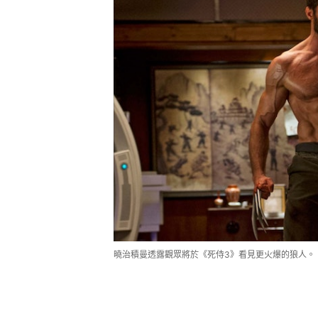
曉治積曼透露觀眾將於《死侍3》看見更火爆的狼人。《