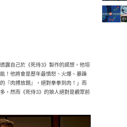
01
透露自己於《死侍3》製作的感想，他坦
能！他將會是歷年最憤怒、火爆、暴躁
的『肉搏放題』，絕對拳拳到肉！」而
多，然而《死侍3》的狼人絕對是觀眾前