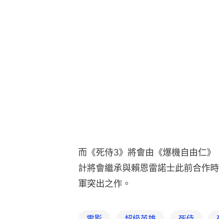
而《死侍3》將會由《爆機自由仁》（Fre
計將會繼承與賴恩雷諾士此前合作時的
軍突出之作。
電影
超級英雄
死侍