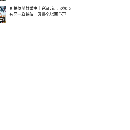
蜘蛛俠英雄重生｜彩蛋暗示《復5》
有另一蜘蛛俠 漫畫名場面重現
:25