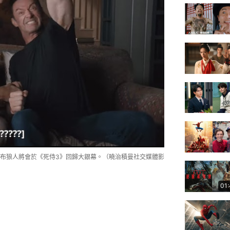
布狼人將會於《死侍3》回歸大銀幕。（曉治積曼社交媒體影
01