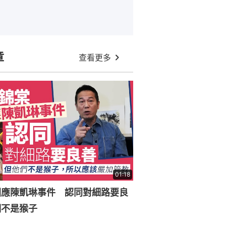
章
查看更多
01:18
回應陳凱琳事件 認同對細路要良
們不是猴子