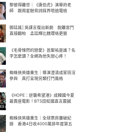
黎彼得離世｜《唐伯虎》演華府老
師 跟周星馳背詩踩界唔過電檢
御廷謠│吳謹言復出新劇 脫離宮鬥
直接翻枱 孟廷輝比魏瓔珞更狠
《毛骨悚然的戀愛》邕聖祐是誰？名
字怎麼讀？全網為他失戀心疼！
蜘蛛俠英雄重生｜導演澄清成家班沒
參與 真打呈現另類打鬥風格
《HOPE：逆襲希望港》成韓國今夏
最賣座電影！BTS田柾國直言震撼
:43
蜘蛛俠英雄重生｜全球票房屢破紀
錄 香港4日收4000萬排年度第五