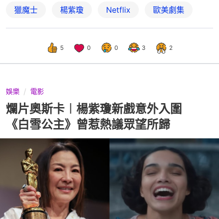
獵魔士
楊紫瓊
Netflix
歐美劇集
5
0
0
3
2
娛樂
電影
爛片奧斯卡︱楊紫瓊新戲意外入圍
《白雪公主》曾惹熱議眾望所歸