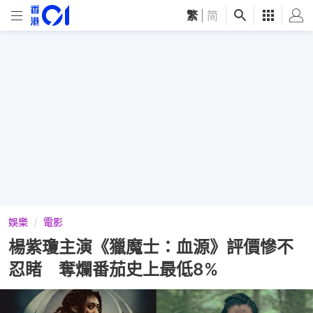
繁
|
简
娛樂
電影
楊紫瓊主演《獵魔士：血源》評價慘不
忍睹 奪爛番茄史上最低8%