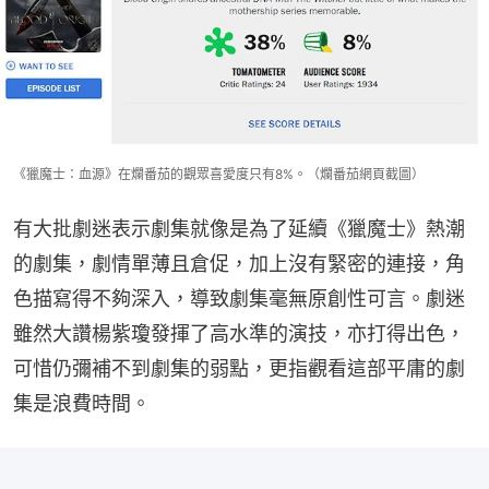
《獵魔士：血源》在爛番茄的觀眾喜愛度只有8%。（爛番茄網頁截圖）
有大批劇迷表示劇集就像是為了延續《獵魔士》熱潮
的劇集，劇情單薄且倉促，加上沒有緊密的連接，角
色描寫得不夠深入，導致劇集毫無原創性可言。劇迷
雖然大讚楊紫瓊發揮了高水準的演技，亦打得出色，
可惜仍彌補不到劇集的弱點，更指觀看這部平庸的劇
集是浪費時間。