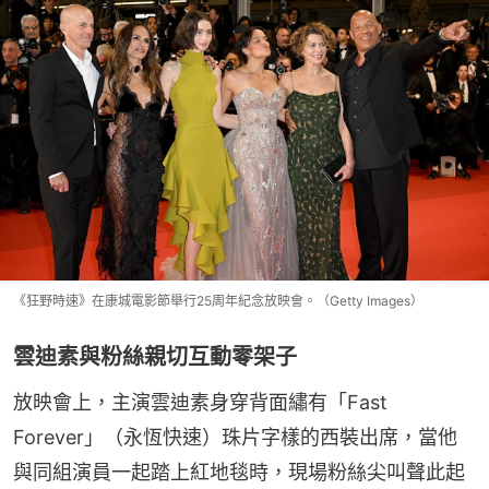
《狂野時速》在康城電影節舉行25周年紀念放映會。（Getty Images）
雲迪素與粉絲親切互動零架子
放映會上，主演雲迪素身穿背面繡有「Fast 
Forever」（永恆快速）珠片字樣的西裝出席，當他
與同組演員一起踏上紅地毯時，現場粉絲尖叫聲此起