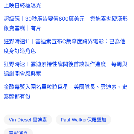
上映日終極曝光
超級碗｜30秒廣告要價800萬美元 雲迪素拋硬漢形
象賣雪糕｜有片
狂野時速11︱雲迪素宣布C朗拿度跨界電影︰已為他
度身訂造角色
狂野時速︱雲迪素捲性醜聞後首談製作進度 每周與
編劇開會感興奮
金酸莓獎入圍名單粒粒巨星 美國隊長、雲迪素、史
泰龍都有份
Vin Diesel 雲迪素
Paul Walker保羅獲加
電影消息