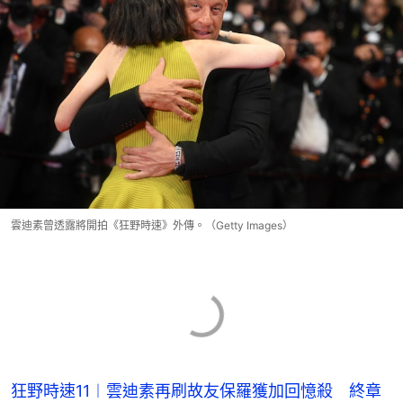
雲迪素曾透露將開拍《狂野時速》外傳。（Getty Images）
狂野時速11︱雲迪素再刷故友保羅獲加回憶殺 終章