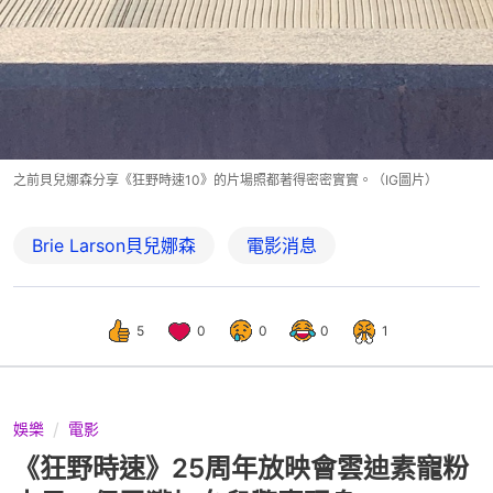
之前貝兒娜森分享《狂野時速10》的片場照都著得密密實實。（IG圖片）
Brie Larson貝兒娜森
電影消息
5
0
0
0
1
娛樂
電影
《狂野時速》25周年放映會雲迪素寵粉