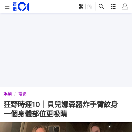
繁
|
简
娛樂
電影
狂野時速10｜貝兒娜森露炸手臂紋身
一個身體部位更吸睛