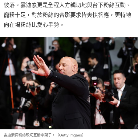
彼落。雲迪素更是全程大方親切地與台下粉絲互動、
寵粉十足，對於粉絲的合影要求皆爽快答應，更特地
向在場粉絲比愛心手勢。
雲迪素與粉絲親切互動零架子。（Getty Imgaes）