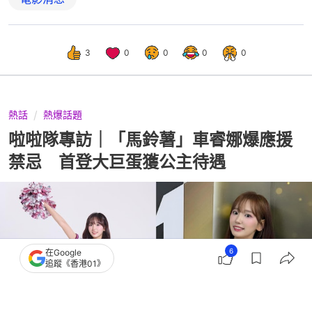
3
0
0
0
0
熱話
熱爆話題
啦啦隊專訪｜「馬鈴薯」車睿娜爆應援
禁忌 首登大巨蛋獲公主待遇
6
在Google
追蹤《香港01》