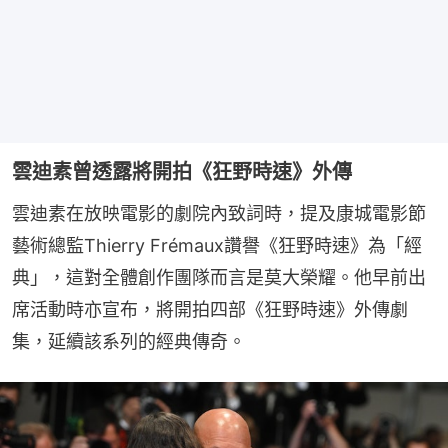
雲迪素曾透露將開拍《狂野時速》外傳
雲迪素在放映電影的劇院內致詞時，提及康城電影節
藝術總監Thierry Frémaux讚譽《狂野時速》為「經
典」，這對全體創作團隊而言是莫大榮耀。他早前出
席活動時亦宣布，將開拍四部《狂野時速》外傳劇
集，延續該系列的經典傳奇。