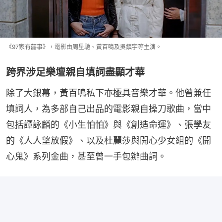
《97家有囍事》，電影由周星馳、黃百鳴及吳鎮宇等主演。
跨界涉足樂壇親自填詞盡顯才華
除了大銀幕，黃百鳴私下亦極具音樂才華。他曾兼任
填詞人，為多部自己出品的電影親自操刀歌曲，當中
包括譚詠麟的《小生怕怕》與《創造命運》、張學友
的《人人望放假》、以及杜麗莎與開心少女組的《開
心鬼》系列金曲，甚至曾一手包辦曲詞。