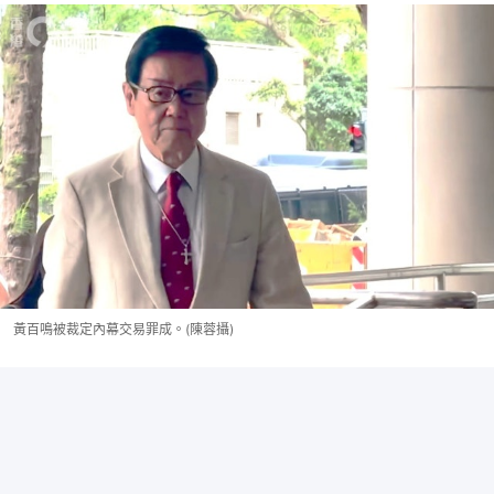
黃百鳴被裁定內幕交易罪成。(陳蓉攝)