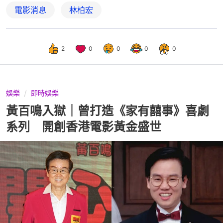
電影消息
林柏宏
2
0
0
0
0
娛樂
即時娛樂
黃百鳴入獄｜曾打造《家有囍事》喜劇
系列 開創香港電影黃金盛世