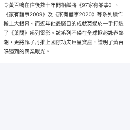
令黃百鳴在往後數十年間相繼將《97家有囍事》、
《家有囍事2009》及《家有囍事2020》等系列續作
搬上大銀幕。而近年他最矚目的成就莫過於一手打造
了《葉問》系列電影。該系列不僅在全球掀起詠春熱
潮，更將甄子丹推上國際功夫巨星寶座，證明了黃百
鳴獨到的商業眼光。