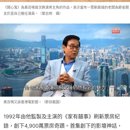
《開心鬼》為黃百鳴首次飾演男主角的作品，表示當年一眾新藝城的老闆為節省開
支於是自己擔任演員。（葉志明 攝）
黃百鳴又談香港電影圈。（節目截圖）
1992年由他監製及主演的《家有囍事》刷新票房紀
錄，創下4,900萬票房奇蹟。首集創下的影壇神話，