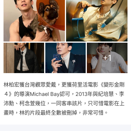
+
1
林柏宏獲台灣觀眾愛戴，更獲荷里活電影《變形金剛
４》的導演Michael Bay認可，2013年與紀培慧、李
沛勳、柯念萱幾位，一同客串該片，只可惜電影在上
畫時，林的片段最終全數被刪掉，非常可惜。