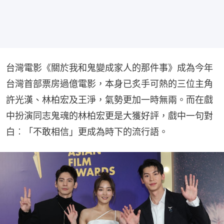
台灣電影《關於我和鬼變成家人的那件事》成為今年
台灣首部票房過億電影，本身已炙手可熱的三位主角
許光漢、林柏宏及王淨，氣勢更加一時無兩。而在戲
中扮演同志鬼魂的林柏宏更是大獲好評，戲中一句對
白︰「不敢相信」更成為時下的流行語。