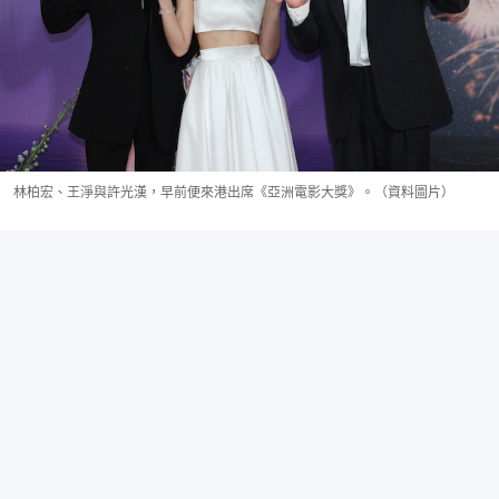
林柏宏、王淨與許光漢，早前便來港出席《亞洲電影大獎》。（資料圖片）