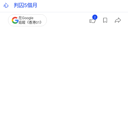
心 判囚5個月
2
在Google
追蹤《香港01》
黃百鳴
香港藝人動向
4
0
0
0
0
娛樂
即時娛樂
《新紮師兄》潘宏彬離世終年63歲 與
梁朝偉、劉德華是藝訓班同學