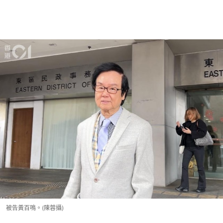
被告黃百鳴。(陳蓉攝)