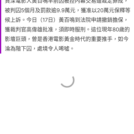
資深電影人黃百鳴早前因被控內幕交易遭裁定罪成，
被判囚5個月及罰款逾9.9萬元，獲准以20萬元保釋等
候上訴。今日（17日）黃百鳴到法院申請撤銷擔保，
獲裁判官高偉雄批准，須即時服刑。這位現年80歲的
影壇巨頭，曾是香港電影黃金時代的重要推手，如今
淪為階下囚，處境令人唏噓。