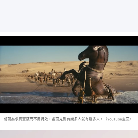
路蘭為求真實感而不用特效，畫面見到有幾多人就有幾多人。（YouTube畫面）