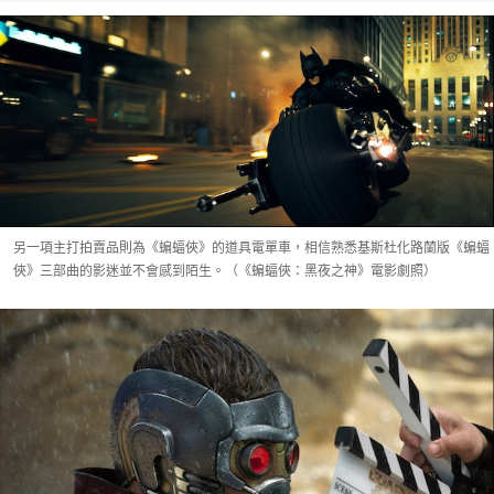
另一項主打拍賣品則為《蝙蝠俠》的道具電單車，相信熟悉基斯杜化路蘭版《蝙蝠
俠》三部曲的影迷並不會感到陌生。（《蝙蝠俠：黑夜之神》電影劇照）