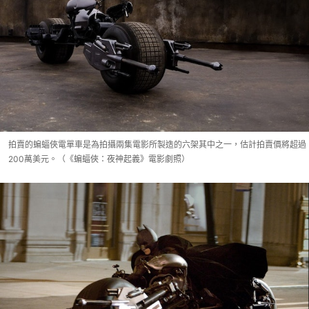
拍賣的蝙蝠俠電單車是為拍攝兩集電影所製造的六架其中之一，估計拍賣價將超過
200萬美元。（《蝙蝠俠：夜神起義》電影劇照）