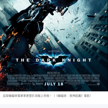
這架蝙蝠俠電單車更曾於海報上亮相。（《蝙蝠俠：夜神起義》電影）