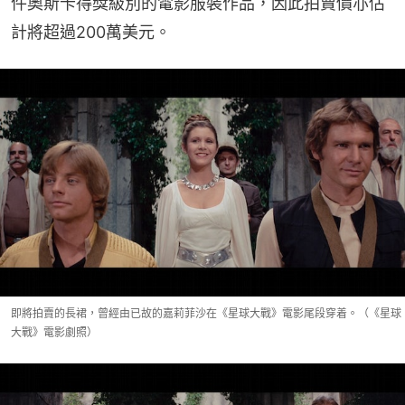
件奧斯卡得獎級別的電影服裝作品，因此拍賣價亦估
計將超過200萬美元。
即將拍賣的長裙，曾經由已故的嘉莉菲沙在《星球大戰》電影尾段穿着。（《星球
大戰》電影劇照）