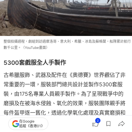
整個拍攝過程，劇組到訪過摩洛哥、意大利、希臘、冰島及蘇格蘭，船隊累計航行
數千公里。（YouTube畫面）
5300套戲服全人手製作
古希臘服飾、武器及配件在《奧德賽》世界觀佔了非
常重要的一環，服裝部門總共設計並製作5300套服
裝，由175名專業人員親手製作。為了呈現戰爭中的
磨損及在被海水侵蝕、氧化的效果，服裝團隊親手將
每件盔甲逐一舊化，透過化學氧化處理及真實磨損和
2
實際撞擊來營造真實的痕跡。另外，由於全片使用
在Google
追蹤《香港01》
IMAX菲林攝影機，畫面細致度極高，故劇組需要使用