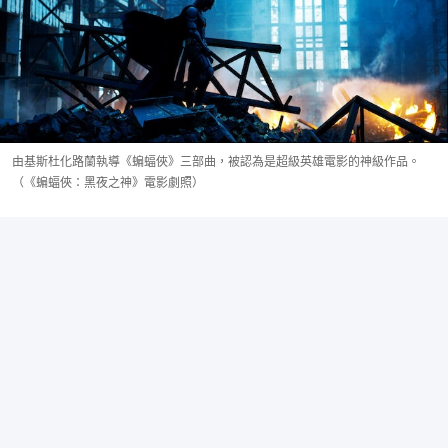
由基斯杜化路蘭執導《蝙蝠俠》三部曲，被認為是超級英雄電影的神級作品。
（《蝙蝠俠：黑夜之神》電影劇照）