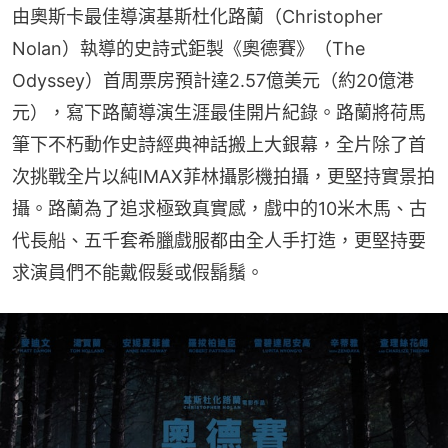
由奧斯卡最佳導演基斯杜化路蘭（Christopher 
Nolan）執導的史詩式鉅製《奧德賽》（The 
Odyssey）首周票房預計達2.57億美元（約20億港
元），寫下路蘭導演生涯最佳開片紀錄。路蘭將荷馬
筆下不朽動作史詩經典神話搬上大銀幕，全片除了首
次挑戰全片以純IMAX菲林攝影機拍攝，更堅持實景拍
攝。路蘭為了追求極致真實感，戲中的10米木馬、古
代長船、五千套希臘戲服都由全人手打造，更堅持要
求演員們不能戴假髮或假鬍鬚。