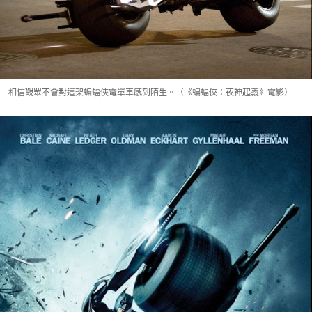
相信觀眾不會對這架蝙蝠俠電單車感到陌生。（《蝙蝠俠：夜神起義》電影）