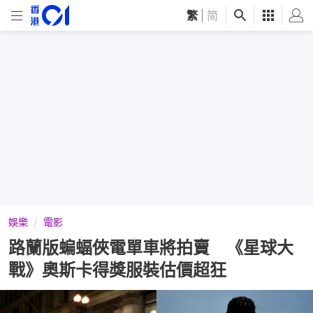
繁
|
简
娛樂
電影
路蘭版蝙蝠俠電單車將拍賣 《星球大
戰》奧斯卡得獎服裝估價超狂