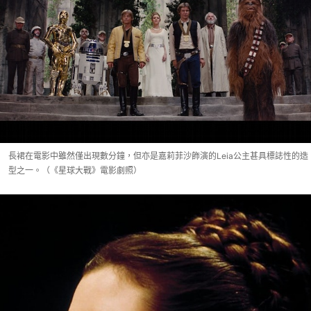
長裙在電影中雖然僅出現數分鐘，但亦是嘉莉菲沙飾演的Leia公主甚具標誌性的造
型之一。（《星球大戰》電影劇照）