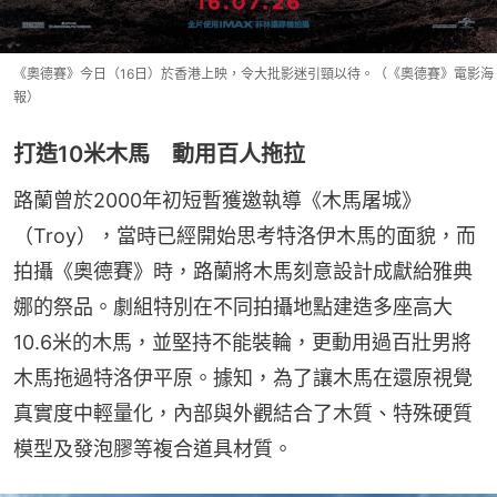
《奧德賽》今日（16日）於香港上映，令大批影迷引頸以待。（《奧德賽》電影海
報）
打造10米木馬 動用百人拖拉
路蘭曾於2000年初短暫獲邀執導《木馬屠城》
（Troy），當時已經開始思考特洛伊木馬的面貌，而
拍攝《奧德賽》時，路蘭將木馬刻意設計成獻給雅典
娜的祭品。劇組特別在不同拍攝地點建造多座高大
10.6米的木馬，並堅持不能裝輪，更動用過百壯男將
木馬拖過特洛伊平原。據知，為了讓木馬在還原視覺
真實度中輕量化，內部與外觀結合了木質、特殊硬質
模型及發泡膠等複合道具材質。