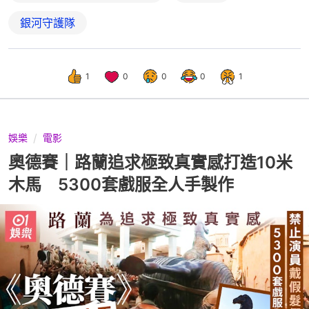
銀河守護隊
1
0
0
0
1
娛樂
電影
奧德賽｜路蘭追求極致真實感打造10米
木馬 5300套戲服全人手製作