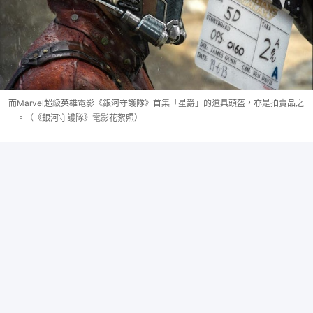
而Marvel超級英雄電影《銀河守護隊》首集「星爵」的道具頭盔，亦是拍賣品之
一。（《銀河守護隊》電影花絮照）