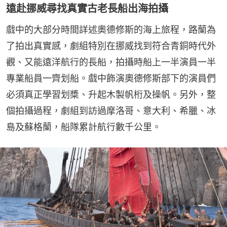
遠赴挪威尋找真實古老長船出海拍攝
戲中的大部分時間詳述奧德修斯的海上旅程，路蘭為
了拍出真實感，劇組特別在挪威找到符合青銅時代外
觀、又能遠洋航行的長船，拍攝時船上一半演員一半
專業船員一齊划船。戲中飾演奧德修斯部下的演員們
必須真正學習划槳、升起木製帆桁及操帆。另外，整
個拍攝過程，劇組到訪過摩洛哥、意大利、希臘、冰
島及蘇格蘭，船隊累計航行數千公里。