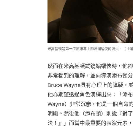
米高基頓是第一位於銀幕上飾演蝙蝠俠的演員。（《蝙
然而在米高基頓試鏡蝙蝠俠時，他卻早已
非常獨到的理解，並向導演添布頓分
Bruce Wayne具有心理上的障
他亦期望透過角色演繹出來：「添布頓
Wayne）非常沉鬱，他是一個自
明顯。然後他（添布頓）則說『對了
法！』」而當中最重要的表演元素，