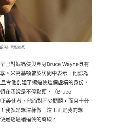
蝠俠》電影劇照）
對蝙蝠俠與真身Bruce Wayne具有
享。米高基頓曾於訪問中表示，他認為
礙，並且令他創建了蝙蝠俠這個虛構的身份，
在我說是不停點頭，（Bruce 
命的正義使者，他面對不少問題，而且十分
！我就是想這樣做！這正正是我的想
便是透過蝙蝠俠的聲線。