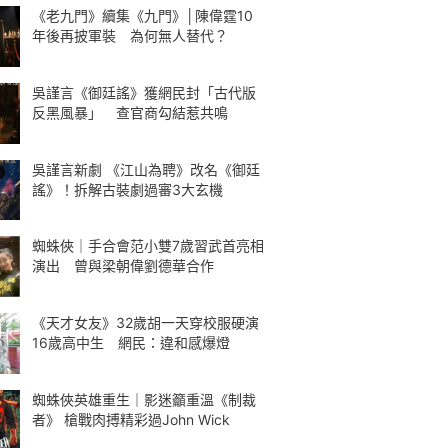
《老九門》續集《九門》│陳偉霆10
年後再披軍裝 為何無人替代？
吳謹言《御廷謠》獲網民封「古代版
反黑風暴」 查官商勾結惹共鳴
吳謹言新劇 《江山為聘》改名《御廷
謠》！拆解古裝劇過審3大玄機
蜘蛛俠｜手合會范小雙7歲習武首亮相
演出 曾與梁朝偉劉德華合作
《天才女友》32歲胡一天穿校服硬演
16歲高中生 網民：違和感爆燈
蜘蛛俠英雄重生｜影迷籲重溫《制裁
者》 槍戰肉搏精彩過John Wick