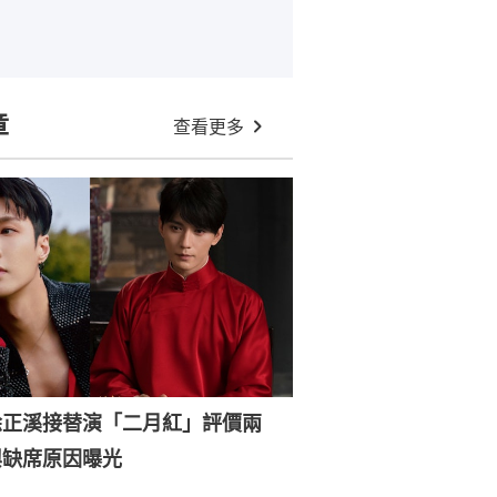
章
查看更多
徐正溪接替演「二月紅」評價兩
興缺席原因曝光