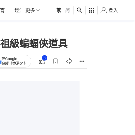
育
經濟
更多
01深圳
繁
觀點
|
简
健康
好食玩飛
登入
女
祖級蝙蝠俠道具
6
在Google
追蹤《香港01》