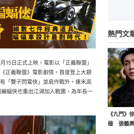
熱門文
6月15日正式上映，電影以「正義聯盟」
《正義聯盟》電影劇情，首度登上大銀
有「雙子閃電俠」並肩作戰外，連米高
演的元祖蝙蝠俠也重出江湖加入戰團，為年長一
《九門》
極 張藝