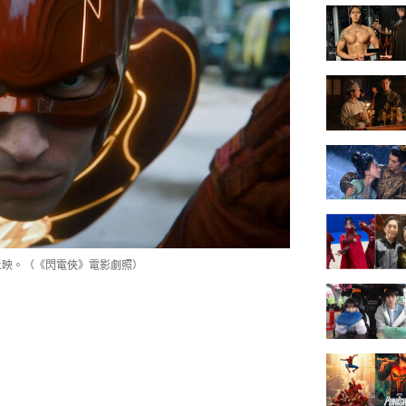
上映。（《閃電俠》電影劇照）