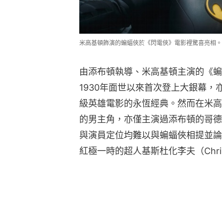
米高基頓飾演的蝙蝠俠於《閃電俠》電影裡驚喜亮相。
由添布頓執導、米高基頓主演的《蝙
1930年面世以來首次登上大銀幕
級英雄電影的永恆經典。然而在米高
的男主角，亦僅主演過添布頓的哥德荒誕
與演員定位均難以與蝙蝠俠相提並論
紅極一時的超人基斯杜化李夫（Christ