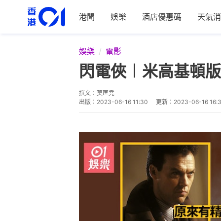
港聞
娛樂
酒店優惠碼
天氣消
娛樂
電影
閃電俠︱米高基頓版
撰文：
莫匡堯
出版：
2023-06-16 11:30
更新：
2023-06-16 16: