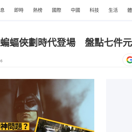
息
即時
熱榜
國際
中國
科技
生活
體
蝙蝠俠劃時代登場 盤點七件元
36