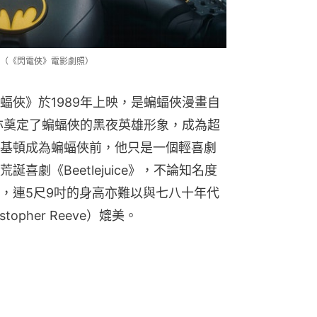
（《閃電俠》電影劇照）
蝠俠》於1989年上映，是蝙蝠俠漫畫自
，亦奠定了蝙蝠俠的黑夜英雄形象，成為超
基頓成為蝙蝠俠前，他只是一個輕喜劇
喜劇《Beetlejuice》，不論知名度
，連5尺9吋的身高亦難以與七八十年代
opher Reeve）媲美。