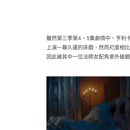
雖然第三季第4、5集劇情中，亨利卡菲爾
上演一幕久違的床戲，然而尺度相比
因此被其中一位法師女配角意外搶鏡