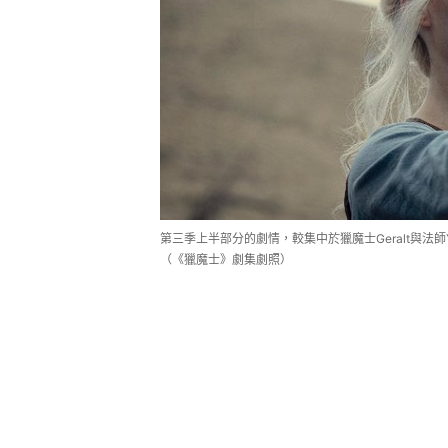
第三季上半部分的劇情，較集中於獵魔士Geralt與法師Y
（《獵魔士》劇集劇照）