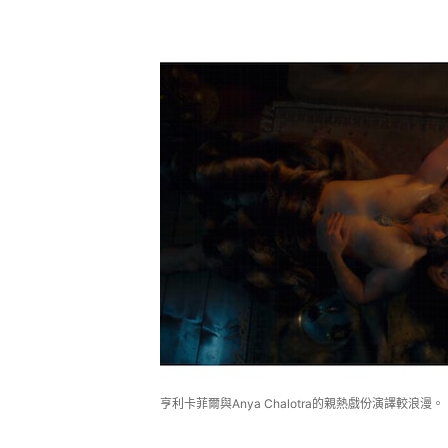
亨利卡菲爾與Anya Chalotra的親熱戲份演譯較浪