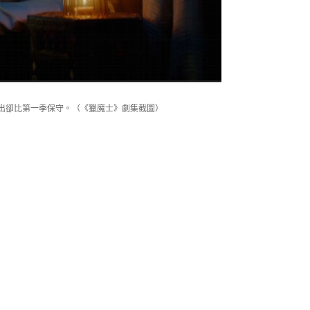
a的演出卻比第一季保守。（《獵魔士》劇集截圖）