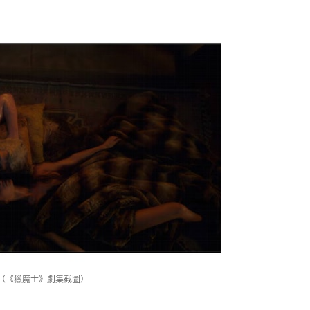
漫。（《獵魔士》劇集截圖）