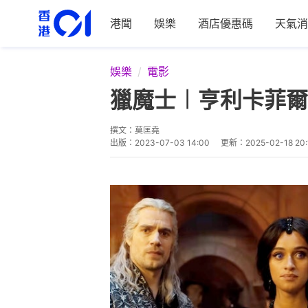
港聞
娛樂
酒店優惠碼
天氣消
娛樂
電影
獵魔士︱亨利卡菲爾
撰文：
莫匡堯
出版：
2023-07-03 14:00
更新：
2025-02-18 20: