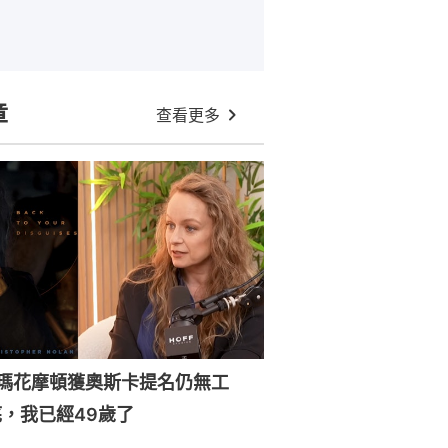
章
查看更多
森瑪花摩頓獲奧斯卡提名仍無工
，我已經49歲了