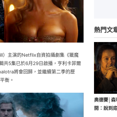
熱門文
ll）主演的Netflix自資拍攝劇集《獵魔
上半輯共5集已於6月29日啟播，亨利卡菲爾
 Chalotra將會回歸，並繼續第二季的歷
平衡。
奧德賽│
開：說到底