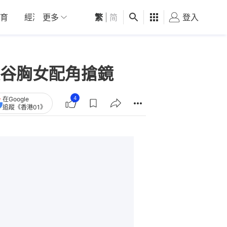
育
經濟
更多
01深圳
繁
觀點
|
简
健康
好食玩飛
登入
女
谷胸女配角搶鏡
4
在Google
追蹤《香港01》