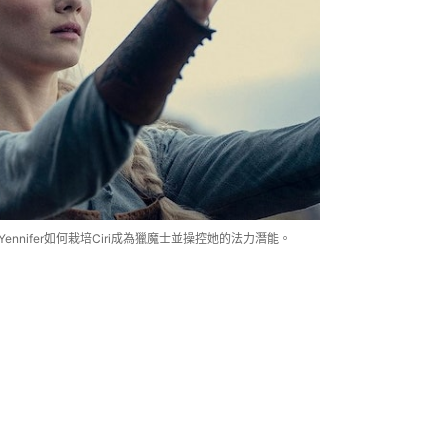
ennifer如何栽培Ciri成為獵魔士並操控她的法力潛能。