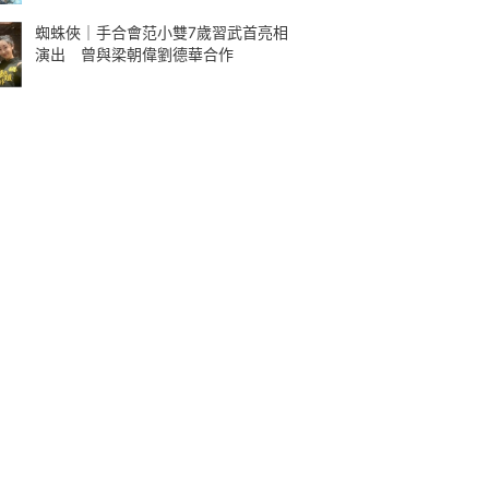
蜘蛛俠｜手合會范小雙7歲習武首亮相
演出 曾與梁朝偉劉德華合作