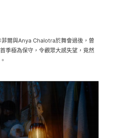
與Anya Chalotra於舞會過後，曾
首季極為保守，令觀眾大感失望，竟然
。