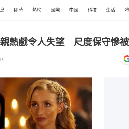
息
即時
熱榜
國際
中國
科技
生活
體
親熱戲令人失望 尺度保守慘被
15