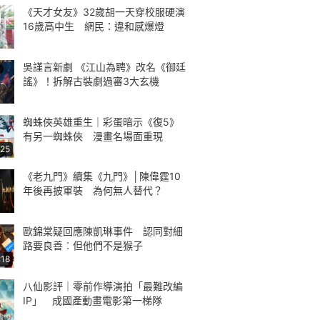
《天才女友》32歲胡一天穿校服硬演
16歲高中生 網民：違和感爆燈
吳謹言新劇 《江山為聘》改名《御廷
謠》！拆解古裝劇過審3大玄機
蜘蛛俠英雄重生｜彩蛋暗示《復5》
有另一蜘蛛俠 漫畫名場面重現
:25
《老九門》續集《九門》│陳偉霆10
年後再披軍裝 為何無人替代？
歐錦棠疑回應陳凱琳事件 認同對細
路要良善︰但他們不是猴子
:18
八仙影評｜零前作導演拍「最難改編
IP」 成國產動畫電影第一梯隊