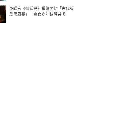
吳謹言《御廷謠》獲網民封「古代版
反黑風暴」 查官商勾結惹共鳴