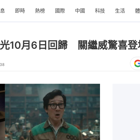
息
即時
熱榜
國際
中國
科技
生活
體
告曝光10月6日回歸 關繼威驚喜
:38