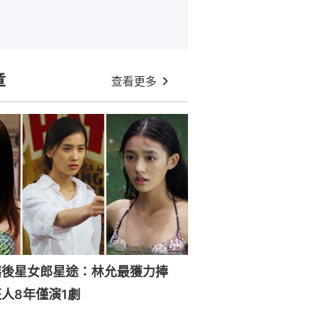
章
查看更多
禧後星女郎星途：林允最獲力捧
人8年僅演1劇