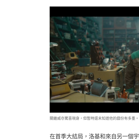
關繼威亦驚喜現身，但暫時還未知道他的戲份有多重。
在首季大結局，洛基和來自另一個宇宙