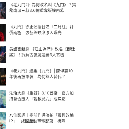
《老九門2》為何改名叫《九門》？揭
秘南派三叔3.6億重奪版權內幕
《九門》徐正溪接替演「二月紅」評
價兩極 張藝興缺席原因曝光
吳謹言新劇 《江山為聘》改名《御廷
謠》！拆解古裝劇過審3大玄機
《老九門》續集《九門》│陳偉霆10
年後再披軍裝 為何無人替代？
法治大劇《重器》8.10首播 官方加
持會否墮入「說教魔咒」成焦點
八仙影評｜零前作導演拍「最難改編
IP」 成國產動畫電影第一梯隊