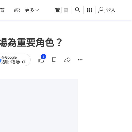
育
經濟
更多
01深圳
繁
觀點
|
简
健康
好食玩飛
登入
女
登場為重要角色？
6
在Google
追蹤《香港01》