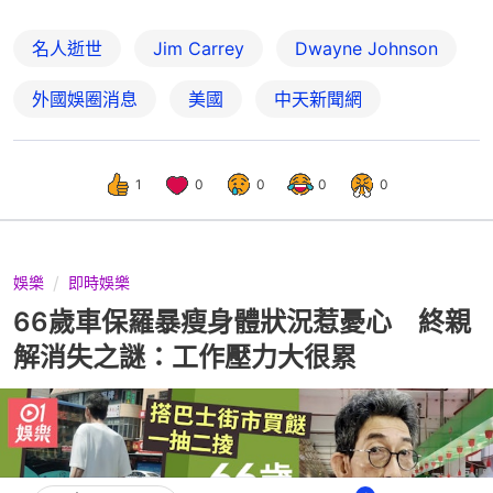
名人逝世
Jim Carrey
Dwayne Johnson
外國娛圈消息
美國
中天新聞網
1
0
0
0
0
娛樂
即時娛樂
66歲車保羅暴瘦身體狀況惹憂心 終親
解消失之謎：工作壓力大很累