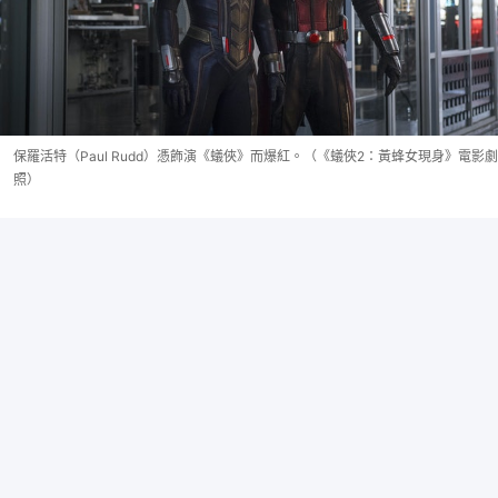
保羅活特（Paul Rudd）憑飾演《蟻俠》而爆紅。（《蟻俠2：黃蜂女現身》電影劇
照）