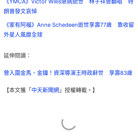
《YMCA》Victor Willis急病逝世 林子祥曾翻唱 特
朗普發文哀悼
《家有阿福》Anne Schedeen逝世享壽77歲 靠收留
外星人風靡全球
延伸閱讀：
曾入圍金馬、金鐘！資深導演王時政辭世　享壽83歲
【本文獲「
中天新聞網
」授權轉載。】