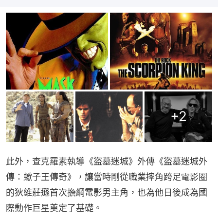
+
2
此外，查克羅素執導《盜墓迷城》外傳《盜墓迷城外
傳：蠍子王傳奇》，讓當時剛從職業摔角跨足電影圈
的狄維莊遜首次擔綱電影男主角，也為他日後成為國
際動作巨星奠定了基礎。