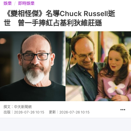
娛樂
即時娛樂
《變相怪傑》名導Chuck Russell逝
世 曾一手捧紅占基利狄維莊遜
撰文：
中天新聞網
出版：
2026-07-26 10:15
更新：
2026-07-26 10:15