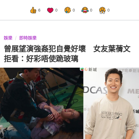
6
0
0
0
0
娛樂
即時娛樂
曾展望演強姦犯自覺好壞 女友葉蒨文
拒看：好彩唔使跪玻璃