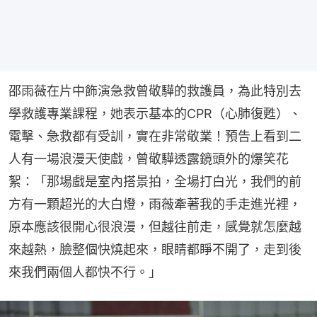
邵雨薇在片中飾演急救曾敬驊的救護員，為此特別去
學救護專業課程，她表示基本的CPR（心肺復甦）、
電擊、急救都有受訓，實在非常敬業！預告上看到二
人有一場浪漫天使戲，曾敬驊透露鏡頭外的爆笑花
絮：「那場戲是室內搭景拍，全場打白光，我們的前
方有一顆超光的大白燈，雨薇牽著我的手走進光裡，
原本應該很開心很浪漫，但越往前走，感覺就怎麼越
來越熱，臉整個快燒起來，眼睛都睜不開了，走到後
來我們兩個人都快不行。」