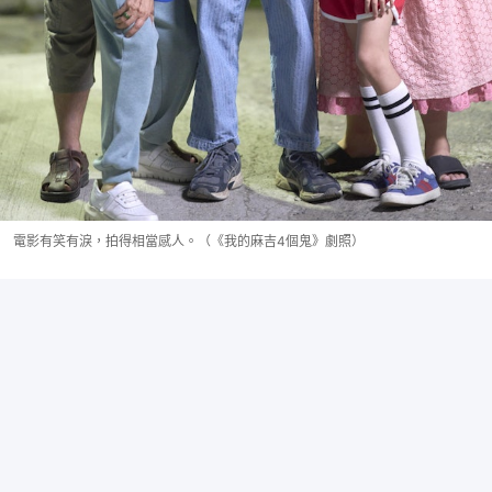
電影有笑有淚，拍得相當感人。（《我的麻吉4個鬼》劇照）