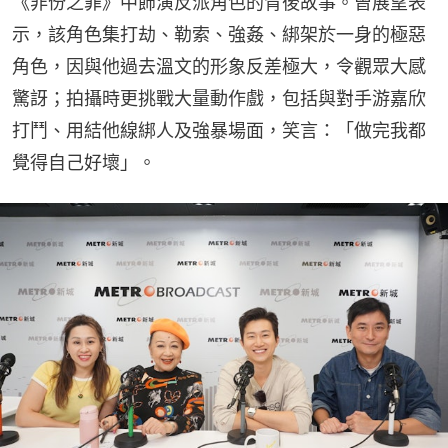
《非份之罪》中飾演反派角色的背後故事。曾展望表
示，該角色集打劫、勒索、強姦、綁架於一身的極惡
角色，因與他過去溫文的形象反差極大，令觀眾大感
驚訝；拍攝時更挑戰大量動作戲，包括與對手游嘉欣
打鬥、用結他線綁人及強暴場面，笑言：「做完我都
覺得自己好壞」。