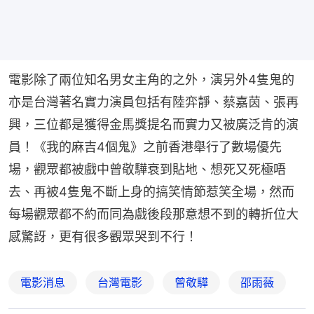
電影除了兩位知名男女主角的之外，演另外4隻鬼的
亦是台灣著名實力演員包括有陸弈靜、蔡嘉茵、張再
興，三位都是獲得金馬獎提名而實力又被廣泛肯的演
員！《我的麻吉4個鬼》之前香港舉行了數場優先
場，觀眾都被戲中曾敬驊衰到貼地、想死又死極唔
去、再被4隻鬼不斷上身的搞笑情節惹笑全場，然而
每場觀眾都不約而同為戲後段那意想不到的轉折位大
感驚訝，更有很多觀眾哭到不行！
電影消息
台灣電影
曾敬驊
邵雨薇