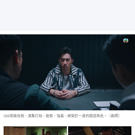
GM突破自我，演集打劫、勒索、強姦、綁架於一身的極惡角色。（劇照）