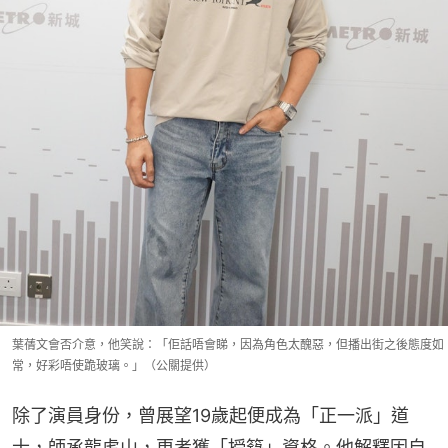
葉蒨文會否介意，他笑說：「佢話唔會睇，因為角色太醜惡，但播出街之後態度如
常，好彩唔使跪玻璃。」（公關提供）
除了演員身份，曾展望19歲起便成為「正一派」道
士，師承龍虎山，更考獲「授籙」資格。他解釋因自