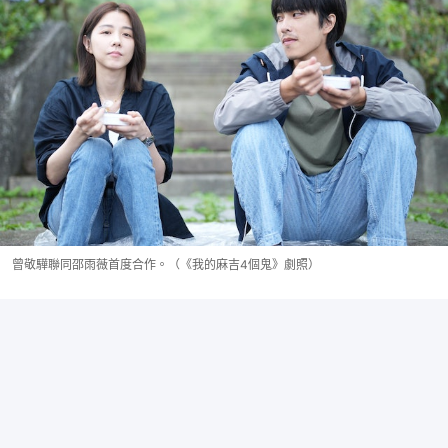
曾敬驊聯同邵雨薇首度合作。（《我的麻吉4個鬼》劇照）