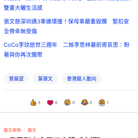
雙畫大曬生活感
張文慈深圳遇3車連環撞！保母車嚴重毀爛 緊扣安
全帶幸無受傷
CoCo李玟逝世三週年 二姊李思林墓前寄哀思：盼
著與你再次團聚
曾展望
葉蒨文
香港藝人動向
5
0
0
0
1
藝文格物
藝文