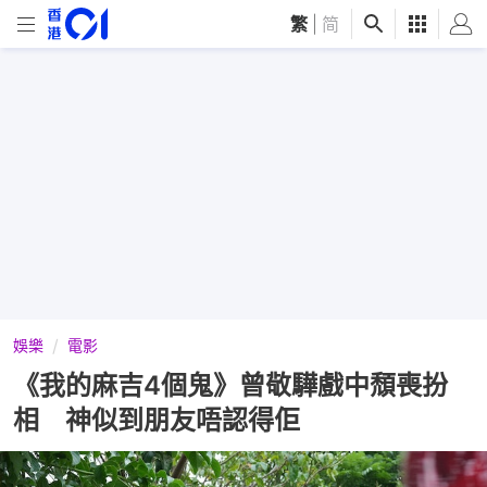
繁
|
简
娛樂
電影
《我的麻吉4個鬼》曾敬驊戲中頹喪扮
相 神似到朋友唔認得佢