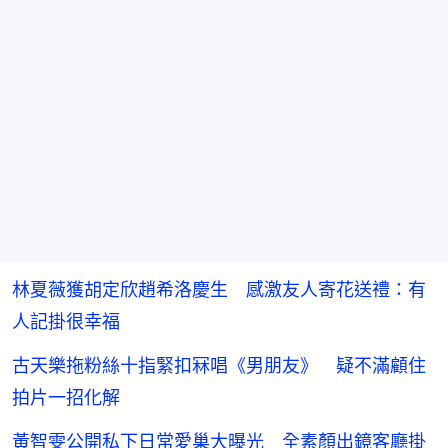
林夏薇獲胡定欣趙希洛慶生 感激友人寄花送禮：有
人記掛很幸福
古天樂拖粉絲十指緊扣冧唱《男朋友》 疑不滿顧住
拍片一招化解
黃智雯公開私下日常愛巢大曝光 全素顏出鏡客廳掛