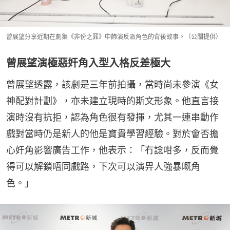
曾展望分享近期在劇集《非份之罪》中飾演反派角色的背後故事。（公關提供）
曾展望演極惡奸角入型入格反差極大
曾展望透露，該劇是三年前拍攝，當時尚未參演《女
神配對計劃》，亦未建立現時的斯文形象。他直言接
演時沒有抗拒，認為角色很有發揮，尤其一連串動作
戲對當時仍是新人的他是寶貴學習經驗。對於會否擔
心奸角影響廣告工作，他表示：「冇諗咁多，反而覺
得可以解鎖唔同戲路，下次可以演畀人強暴嘅角
色。」