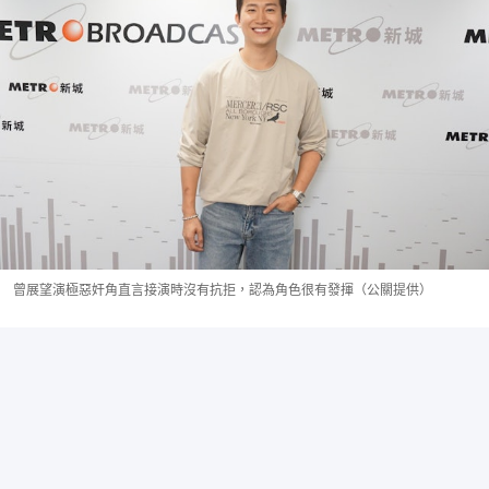
曾展望演極惡奸角直言接演時沒有抗拒，認為角色很有發揮（公關提供）