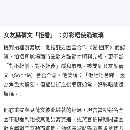
女友葉蒨文「拒看」 ：好彩唔使跪玻璃
提到拍檔游嘉欣，他指雙方因曾合作《愛·回家》而認
識，拍攝尷尬場面時靠對方鼓勵才順利完成，更不斷
「對不起前、對不起後」緩和氣氛。被問到女友葉蒨
文（Sophie）會否介意，他笑說：「佢話唔會睇，因
為角色太醜惡，但播出街之後態度如常，好彩唔使跪
玻璃。」
他亦重提與葉蒨文彼此撻著的經過，坦言當初報名全
因不想看到她被其他男嘉賓追，更笑言拍攝期間曾因
對方與對手互動而呷醋。他透露當時監製要求參賽者