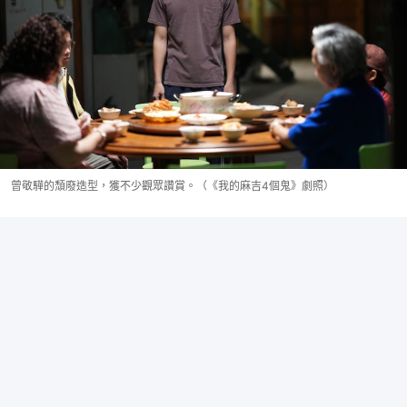
曾敬驊的頹廢造型，獲不少觀眾讚賞。（《我的麻吉4個鬼》劇照）