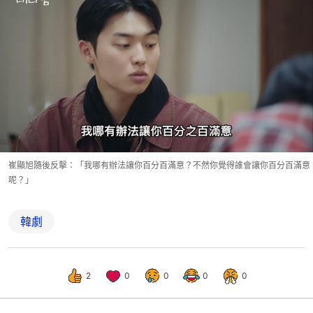
崔顯旭隨後反擊：「我哪有辦法讓你百分百滿意？不然你覺得誰會讓你百分百滿意
呢？」
韓劇
2
0
0
0
0