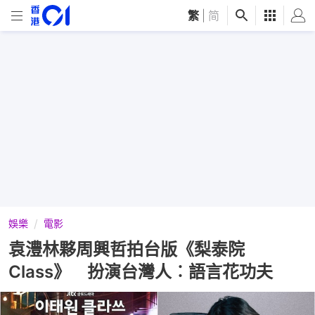
繁
|
简
娛樂
電影
袁澧林夥周興哲拍台版《梨泰院
Class》 扮演台灣人︰語言花功夫