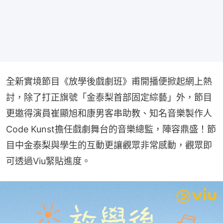
全新實境節目《放學後戲劇班》甫開播便掀起網上熱
討，除了打正旗號「金泰梨首部固定綜藝」外，節目
更邀得演員崔顯旭和康男客串助教、知名音樂製作人
Code Kunst擔任戲劇舞台的音樂總監，陣容鼎盛！節
目中金泰梨與學生的互動更讓觀眾非常感動，觀眾即
可透過Viu緊貼進度。