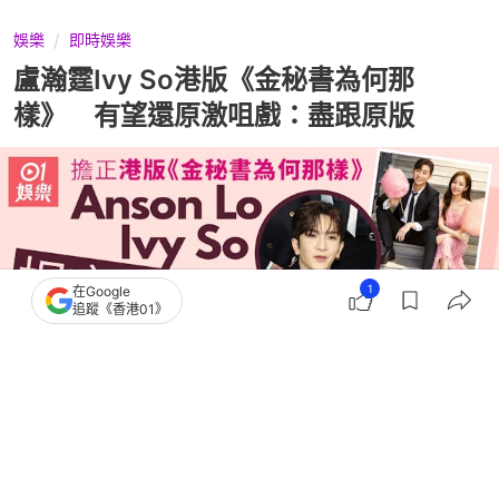
娛樂
即時娛樂
盧瀚霆Ivy So港版《金秘書為何那
樣》 有望還原激咀戲：盡跟原版
1
在Google
追蹤《香港01》
撰文：
鄧穎琪
出版：
2026-04-23 20:10
更新：
2026-04-27 16:04