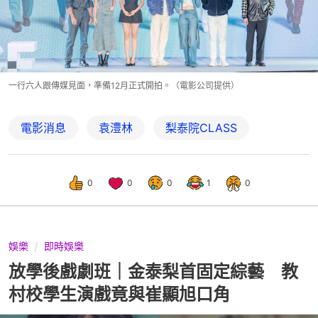
一行六人跟傳媒見面，準備12月正式開拍。（電影公司提供）
電影消息
袁澧林
梨泰院CLASS
0
0
0
1
0
娛樂
即時娛樂
放學後戲劇班｜金泰梨首固定綜藝 教
村校學生演戲竟與崔顯旭口角