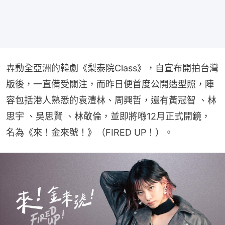
轟動全亞洲的韓劇《梨泰院Class》，自宣布開拍台灣
版後，一直備受關注，而昨日便首度公開造型照，陣
容包括港人熟悉的袁澧林、周興哲，還有黃冠智 、林
思宇 、吳思賢 、林敬倫，並即將喺12月正式開鏡，
名為《來！金來號！》（FIRED UP！）。