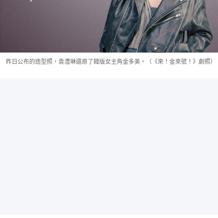
昨日公布的造型照，袁澧琳還原了韓版女主角金多美。（《來！金來號！》劇照）