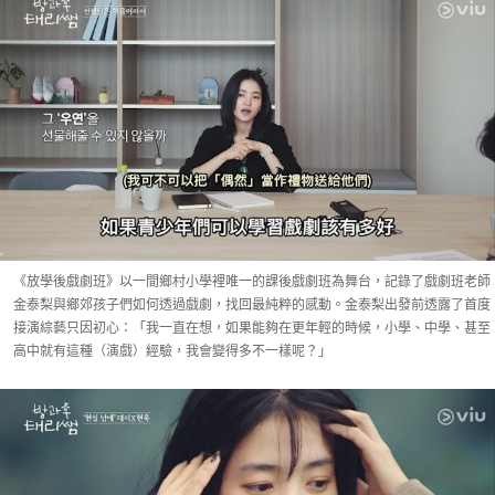
《放學後戲劇班》以一間鄉村小學裡唯一的課後戲劇班為舞台，記錄了戲劇班老師
金泰梨與鄉郊孩子們如何透過戲劇，找回最純粹的感動。金泰梨出發前透露了首度
接演綜藝只因初心：「我一直在想，如果能夠在更年輕的時候，小學、中學、甚至
高中就有這種（演戲）經驗，我會變得多不一樣呢？」