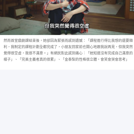
然而首堂戲劇課結束後，她卻因為緊張而感到遺憾：「課程進行得比我想的還要順
利，我制定的課程計劃全都完成了，小朋友回家前也開心地跟我說再見，但我突然
覺得很空虛，我很不滿意。」有網民對此感到痛心：「她知道沒有完成自己滿意的
樣子」、「完美主義者真的很累」、「金泰梨的性格很立體，會笑會哭會思考」