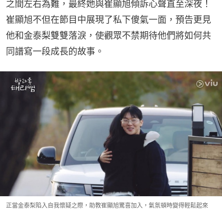
之間左右為難，最終她與崔顯旭傾訴心聲直至深夜！
崔顯旭不但在節目中展現了私下傻氣一面，預告更見
他和金泰梨雙雙落淚，使觀眾不禁期待他們將如何共
同譜寫一段成長的故事。
正當金泰梨陷入自我懷疑之際，助教崔顯旭驚喜加入，氣氛頓時變得輕鬆起來