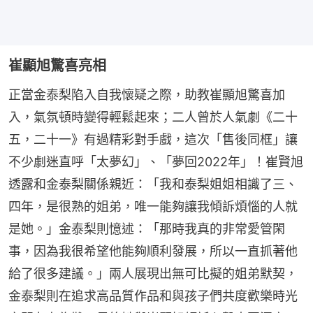
崔顯旭驚喜亮相
正當金泰梨陷入自我懷疑之際，助教崔顯旭驚喜加
入，氣氛頓時變得輕鬆起來；二人曾於人氣劇《二十
五，二十一》有過精彩對手戲，這次「售後同框」讓
不少劇迷直呼「太夢幻」、「夢回2022年」！崔賢旭
透露和金泰梨關係親近：「我和泰梨姐姐相識了三、
四年，是很熟的姐弟，唯一能夠讓我傾訴煩惱的人就
是她。」金泰梨則憶述：「那時我真的非常愛管閑
事，因為我很希望他能夠順利發展，所以一直抓著他
給了很多建議。」兩人展現出無可比擬的姐弟默契，
金泰梨則在追求高品質作品和與孩子們共度歡樂時光