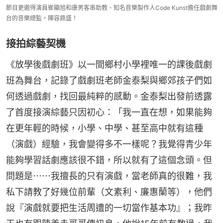
節目更邀得演員崔顯旭和康男客串助教、知名音樂製作人Code Kunst擔任戲劇舞
台的音樂總監，陣容鼎盛！
接拍綜藝契機
《放學後戲劇班》以一間鄉村小學裡唯一的課後戲劇
班為舞台，記錄了戲劇班老師金泰梨與鄉郊孩子們如
何透過戲劇，找回最純粹的感動。金泰梨出發前透露
了首度接演綜藝只因初心：「我一直在想，如果能夠
在更年輕的時候，小學、中學、甚至高中就有這種
（演戲）經驗，我會變得多不一樣呢？我覺得青少年
能夠學習話劇應該很不錯，所以就有了這個念頭。但
問題是⋯⋯我擅長的只有演戲，當老師真的很難，我
私下請教了好幾位前輩（文素利、廉惠蘭等），他們
說『演戲就要把生活周遭的一切當作基本功』；我昨