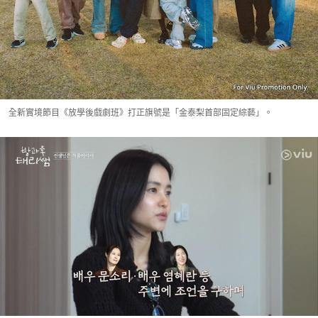
全新實境節目《放學後戲劇班》打正旗號是「金泰梨首部固定綜藝」。