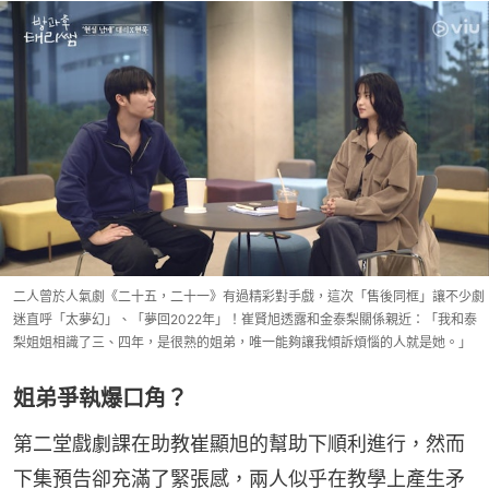
二人曾於人氣劇《二十五，二十一》有過精彩對手戲，這次「售後同框」讓不少劇
迷直呼「太夢幻」、「夢回2022年」！崔賢旭透露和金泰梨關係親近：「我和泰
梨姐姐相識了三、四年，是很熟的姐弟，唯一能夠讓我傾訴煩惱的人就是她。」
姐弟爭執爆口角？
第二堂戲劇課在助教崔顯旭的幫助下順利進行，然而
下集預告卻充滿了緊張感，兩人似乎在教學上產生矛