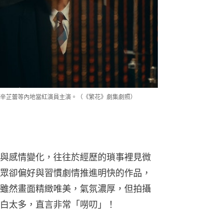
及辛芷蕾等內地當紅演員主演。（《繁花》劇集劇照）
與感情變化，往往於經歷的瑣事裡見微
眾卻偏好與習慣劇情推進明快的作品，
雖然畫面精緻唯美，氣氛濃厚，但拍攝
白太多，直言非常「嘮叨」！