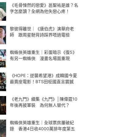
《毛骨悚然的戀愛》邕聖祐是誰？名
字怎麼讀？全網為他失戀心疼！
黎彼得離世｜《唐伯虎》演華府老
師 跟周星馳背詩踩界唔過電檢
蜘蛛俠英雄重生｜彩蛋暗示《復5》
有另一蜘蛛俠 漫畫名場面重現
:25
《HOPE：逆襲希望港》成韓國今夏
最賣座電影！BTS田柾國直言震撼
:43
《老九門》續集《九門》│陳偉霆10
年後再披軍裝 為何無人替代？
蜘蛛俠英雄重生｜全球票房屢破紀
錄 香港4日收4000萬排年度第五