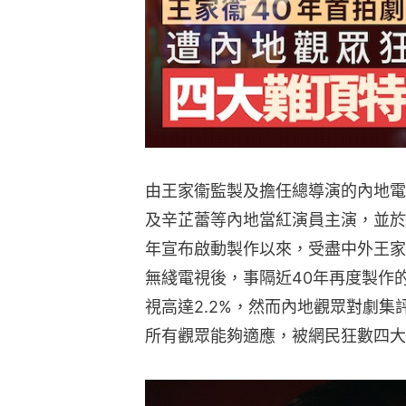
由王家衞監製及擔任總導演的內地電
及辛芷蕾等內地當紅演員主演，並於1
年宣布啟動製作以來，受盡中外王家
無綫電視後，事隔近40年再度製作
視高達2.2%，然而內地觀眾對劇
所有觀眾能夠適應，被網民狂數四大