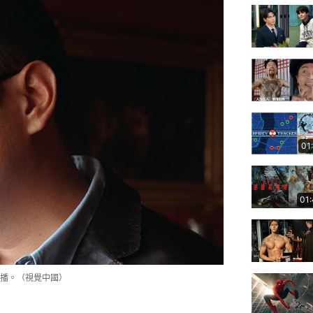
01
01
播。（視覺中國）