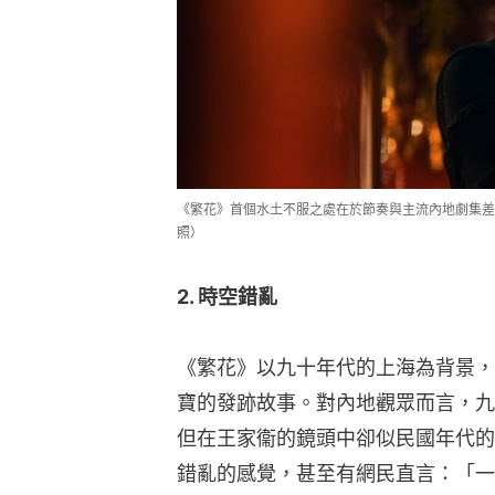
《繁花》首個水土不服之處在於節奏與主流內地劇集差
照）
2. 時空錯亂
《繁花》以九十年代的上海為背景，
寶的發跡故事。對內地觀眾而言，九
但在王家衞的鏡頭中卻似民國年代的
錯亂的感覺，甚至有網民直言：「一