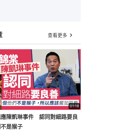
章
查看更多
01:18
回應陳凱琳事件 認同對細路要良
們不是猴子