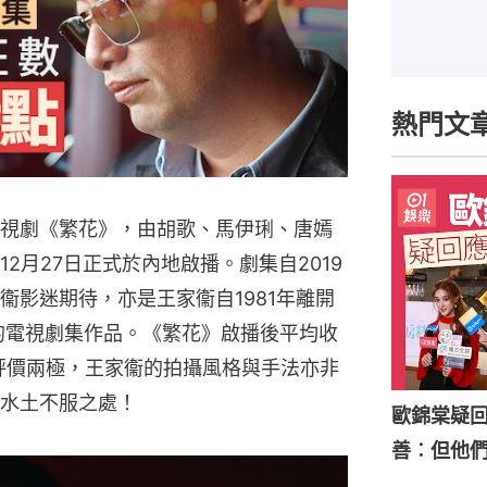
熱門文
視劇《繁花》，由胡歌、馬伊琍、唐嫣
2月27日正式於內地啟播。劇集自2019
衞影迷期待，亦是王家衞自1981年離開
的電視劇集作品。《繁花》啟播後平均收
集評價兩極，王家衞的拍攝風格與手法亦非
水土不服之處！
歐錦棠疑
善︰但他