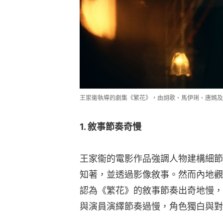
王家衞執導的劇集《繁花》，由胡歌、馬伊琍、唐嫣
1. 敘事節奏奇慢
王家衞的電影作品強調人物建構細節
知著，並透過影像敘事。然而內地觀
認為《繁花》的敘事節奏出奇地慢，
與演員演繹節奏過慢，角色獨白與對