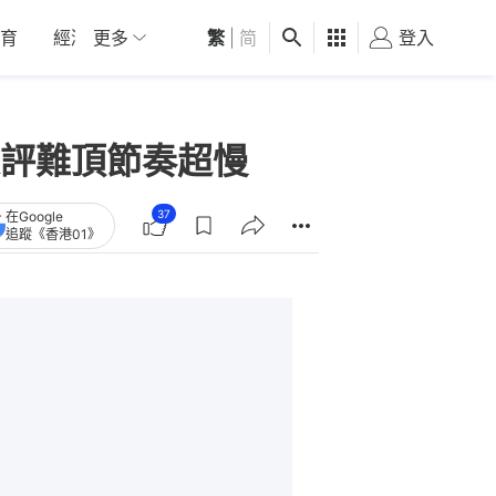
育
經濟
更多
01深圳
繁
觀點
|
简
健康
好食玩飛
登入
女
評難頂節奏超慢
37
在Google
追蹤《香港01》