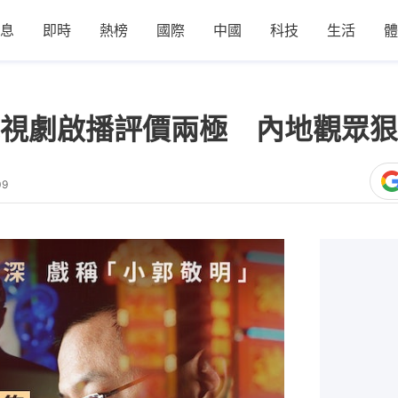
息
即時
熱榜
國際
中國
科技
生活
體
視劇啟播評價兩極 內地觀眾狠
09