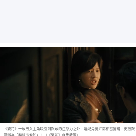
《繁花》一眾男女主角吸引到觀眾的注意力之外，連配角菱紅都相當搶鏡，更被觀
眾稱為「翻版吳君如」！（《繁花》劇集截圖）