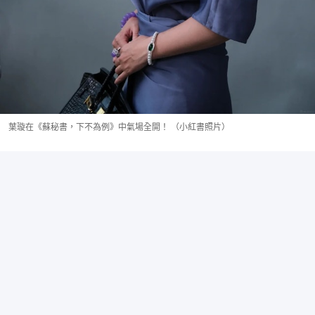
葉璇在《蘇秘書，下不為例》中氣場全開！ （小紅書照片）