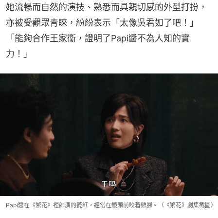
她流暢而自然的演技、熟悉而具親切感的外型打扮，
亦被受觀眾青睞，紛紛表示「太像吳君如了吧！」
「能夠合作王家衞，證明了Papi醬不為人知的實
力！」
Papi醬在《繁花》裡飾演的菱紅，經常在鏡頭前咬着雞腳。（《繁花》劇集截圖）