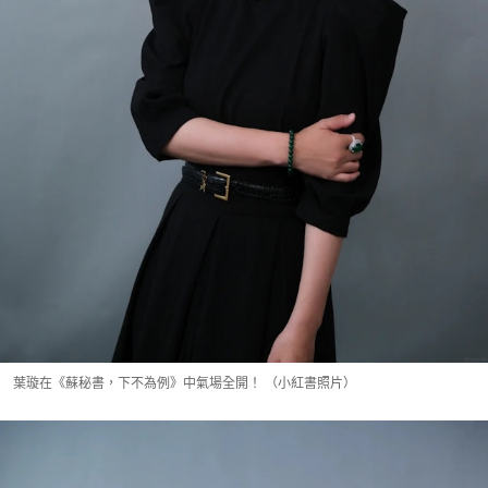
葉璇在《蘇秘書，下不為例》中氣場全開！ （小紅書照片）