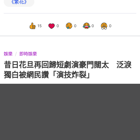
《繁花》
15
0
0
0
0
娛樂
即時娛樂
昔日花旦再回歸短劇演豪門闊太 泛淚
獨白被網民讚「演技炸裂」