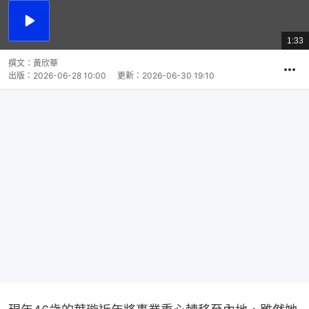
播
放
1:33
總
影
共
片
時
撰文：
黃欣華
間
出版：
2026-06-28 10:00
更新：
2026-06-30 19:10