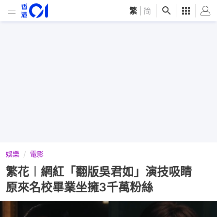
繁
|
简
娛樂
電影
繁花︱網紅「翻版吳君如」演技吸睛
原來名校畢業坐擁3千萬粉絲