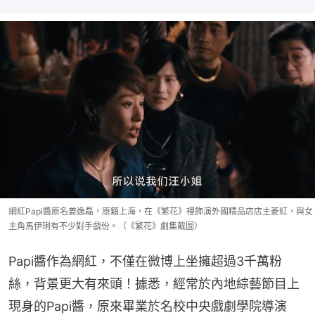
網紅Papi醬原名姜逸磊，原籍上海，在《繁花》裡飾演外國精品店店主菱紅，與女
主角馬伊琍有不少對手戲份。（《繁花》劇集截圖）
Papi醬作為網紅，不僅在微博上坐擁超過3千萬粉
絲，背景更大有來頭！據悉，經常於內地綜藝節目上
現身的Papi醬，原來畢業於名校中央戲劇學院導演