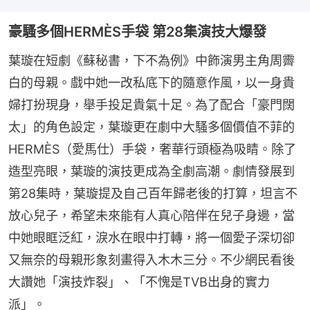
豪騷多個HERMÈS手袋 第28集演技大爆發
葉璇在短劇《蘇秘書，下不為例》中飾演男主角周霽
白的母親。戲中她一改私底下的隨意作風，以一身貴
婦打扮現身，舉手投足貴氣十足。為了配合「豪門闊
太」的角色設定，葉璇更在劇中大騷多個價值不菲的 
HERMÈS（愛馬仕）手袋，奢華行頭極為吸睛。除了
造型亮眼，葉璇的演技更成為全劇高潮。劇情發展到
第28集時，葉璇提及自己百年歸老後的打算，坦言不
放心兒子，希望未來能有人真心陪伴在兒子身邊，當
中她眼眶泛紅，淚水在眼中打轉，將一個愛子深切卻
又無奈的母親形象刻畫得入木木三分。不少網民看後
大讚她「演技炸裂」、「不愧是TVB出身的實力
派」。