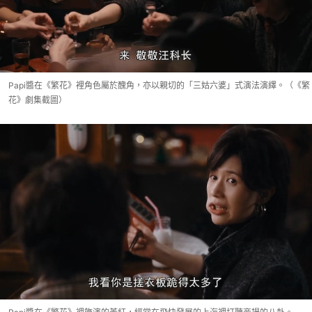
Papi醬在《繁花》裡角色屬於醜角，亦以親切的「三姑六婆」式演法演繹。（《繁
花》劇集截圖）