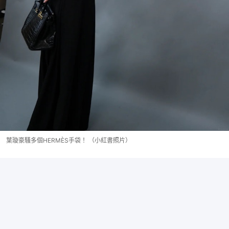
葉璇豪騷多個HERMÈS手袋！ （小紅書照片）