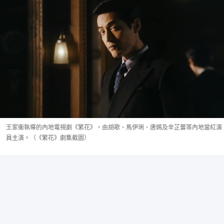
王家衞執導的內地電視劇《繁花》，由胡歌、馬伊琍、唐嫣及辛芷蕾等內地當紅演
員主演。（《繁花》劇集截圖）