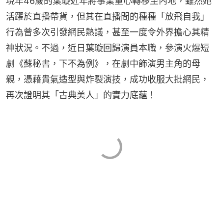
現年46歲的葉璇近年將事業重心轉移至內地，雖然她
活躍於直播帶貨，但其在直播間的種種「放飛自我」
行為曾多次引發網民熱議，甚至一度令外界擔心其精
神狀況。不過，近日葉璇回歸演員本職，參演火爆短
劇《蘇秘書，下不為例》，在劇中飾演男主角的母
親，憑藉貴氣造型與炸裂演技，成功收服大批網民，
再次證明其「古典美人」的實力底蘊！