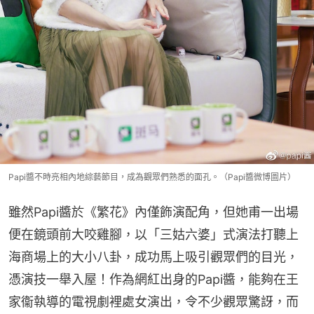
Papi醬不時亮相內地綜藝節目，成為觀眾們熟悉的面孔。（Papi醬微博圖片）
雖然Papi醬於《繁花》內僅飾演配角，但她甫一出場
便在鏡頭前大咬雞腳，以「三姑六婆」式演法打聽上
海商場上的大小八卦，成功馬上吸引觀眾們的目光，
憑演技一舉入屋！作為網紅出身的Papi醬，能夠在王
家衞執導的電視劇裡處女演出，令不少觀眾驚訝，而