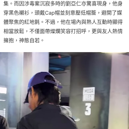
集。而因涉毒案沉寂多時的劉亞仁亦驚喜現身，他身
穿黑色襯衫，頭戴Cap帽並刻意壓低帽簷，避開了媒
體聚焦的紅地氈。不過，他在場內與熟人互動時顯得
相當放鬆，不僅面帶燦爛笑容打招呼，更與友人熱情
擁抱，神態自若。