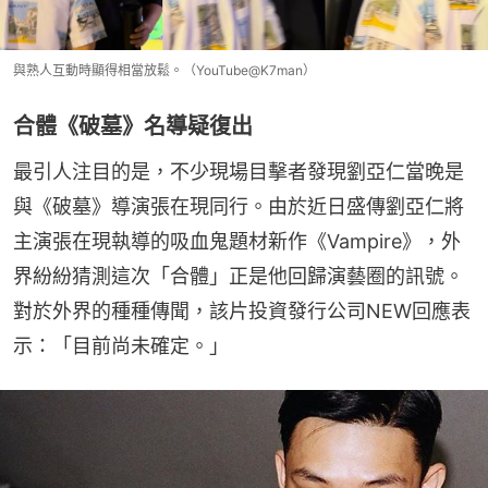
與熟人互動時顯得相當放鬆。（YouTube@K7man）
合體《破墓》名導疑復出
最引人注目的是，不少現場目擊者發現劉亞仁當晚是
與《破墓》導演張在現同行。由於近日盛傳劉亞仁將
主演張在現執導的吸血鬼題材新作《Vampire》，外
界紛紛猜測這次「合體」正是他回歸演藝圈的訊號。
對於外界的種種傳聞，該片投資發行公司NEW回應表
示：「目前尚未確定。」