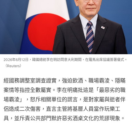
2026年6月12日，韓國總統李在明訪問意大利期間，在羅馬出席協議簽署儀式。
（Reuters）
經國務調整室調查證實，強迫飲酒、職場霸淩、隱瞞
案情等指控全數屬實。李在明痛批這是「最惡劣的職
場霸淩」，怒斥相關單位的謊言，是對家屬與逝者伴
侶造成二次傷害，直言主管將基層人員當作玩樂工
具，並斥責公共部門默許惡劣酒桌文化的荒謬現象。