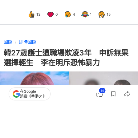
13
0
4
1
15
國際
即時國際
韓27歲護士遭職場欺凌3年 申訴無果
選擇輕生 李在明斥恐怖暴力
19
在Google
追蹤《香港01》