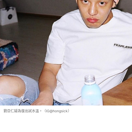
劉亞仁疑為復出試水溫。（IG@hongsick）