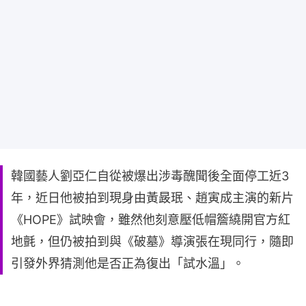
韓國藝人劉亞仁自從被爆出涉毒醜聞後全面停工近3
年，近日他被拍到現身由黃晸珉、趙寅成主演的新片
《HOPE》試映會，雖然他刻意壓低帽簷繞開官方紅
地氈，但仍被拍到與《破墓》導演張在現同行，隨即
引發外界猜測他是否正為復出「試水溫」。