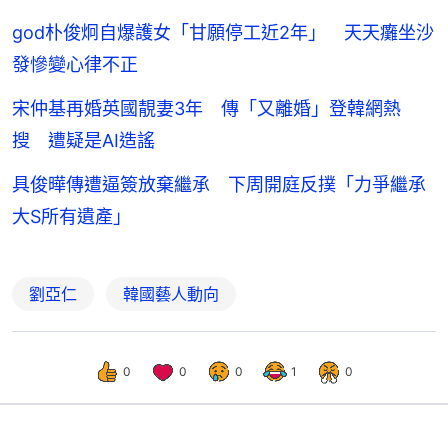
god朴俊炯自爆護女「甘願停工近2年」 天天癱坐沙
發慘變心律不正
宋仲基再婚英國靚妻3年 傳「又離婚」登韓網熱
搜 遭疑是AI造謠
具俊曄傳遭逼簽放棄繼承 下周開庭反撲「力爭繼承
大S所有遺產」
劉亞仁
韓國藝人動向
0
0
0
1
0