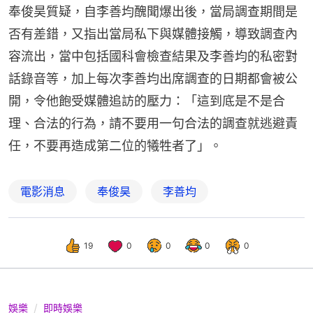
奉俊昊質疑，自李善均醜聞爆出後，當局調查期間是
否有差錯，又指出當局私下與媒體接觸，導致調查內
容流出，當中包括國科會檢查結果及李善均的私密對
話錄音等，加上每次李善均出席調查的日期都會被公
開，令他飽受媒體追訪的壓力：「這到底是不是合
理、合法的行為，請不要用一句合法的調查就逃避責
任，不要再造成第二位的犧牲者了」。
電影消息
奉俊昊
李善均
19
0
0
0
0
娛樂
即時娛樂