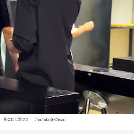
劉亞仁低調現身。（YouTube@K7man）