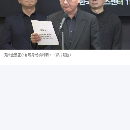
演員金義盛亦有現身朗讀聲明。（影片截圖）