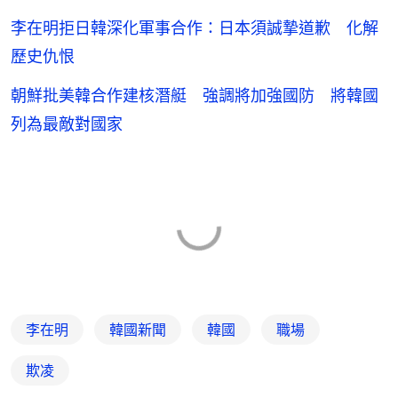
李在明拒日韓深化軍事合作：日本須誠摯道歉 化解
歷史仇恨
朝鮮批美韓合作建核潛艇 強調將加強國防 將韓國
列為最敵對國家
李在明
韓國新聞
韓國
職場
欺凌