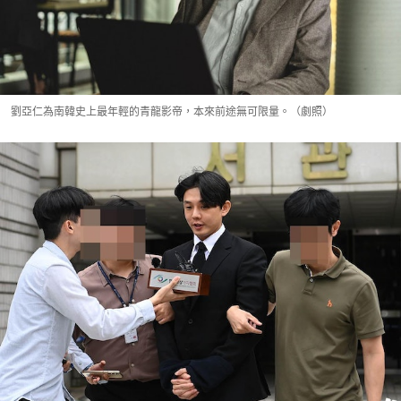
劉亞仁為南韓史上最年輕的青龍影帝，本來前途無可限量。（劇照）