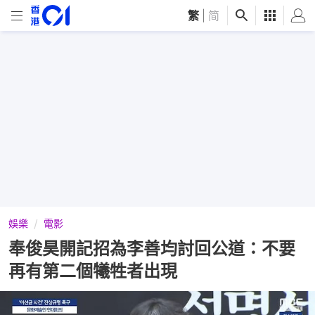
繁
|
简
娛樂
電影
奉俊昊開記招為李善均討回公道：不要
再有第二個犧牲者出現