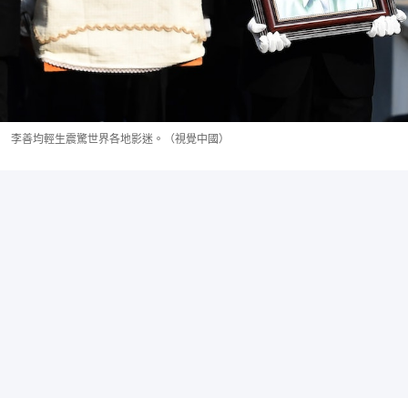
李善均輕生震驚世界各地影迷。（視覺中國）