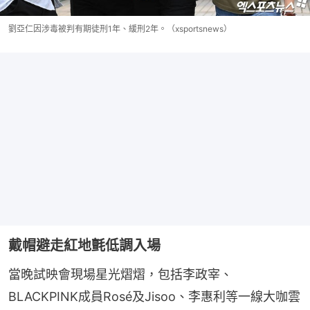
劉亞仁因涉毒被判有期徒刑1年、緩刑2年。（xsportsnews）
戴帽避走紅地氈低調入場
當晚試映會現場星光熠熠，包括李政宰、
BLACKPINK成員Rosé及Jisoo、李惠利等一線大咖雲