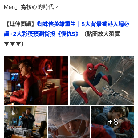
Men」為核心的時代。
【延伸閱讀】
蜘蛛俠英雄重生｜5大背景香港入場必
讀+2大彩蛋預測銜接《復仇5》
（點圖放大瀏覽
▼▼▼）
+
8