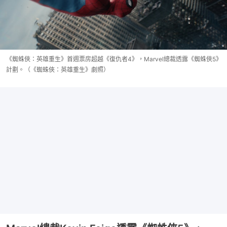
《蜘蛛俠：英雄重生》首週票房超越《復仇者4》，Marvel總裁透露《蜘蛛俠5》
計劃。（《蜘蛛俠：英雄重生》劇照）