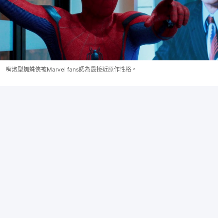
嘴炮型蜘蛛俠被Marvel fans認為最接近原作性格。