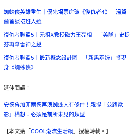
蜘蛛俠英雄重生｜優先場票房破《復仇者4》 湯賀
蘭首談接班人選
復仇者聯盟5｜元祖X教授磁力王亮相 「美隊」史提
芬再拿雷神之鎚
復仇者聯盟5｜最新概念設計圖 「新黑寡婦」將現
身《蜘蛛俠》
延伸閱讀：
安德魯加菲爾德再演蜘蛛人有條件！親提「公路電
影」構想：必須是前所未見的類型
【本文獲「
COOL潮流生活網
」授權轉載。】