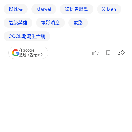
蜘蛛俠
Marvel
復仇者聯盟
X-Men
超級英雄
電影消息
電影
COOL潮流生活網
在Google
追蹤《香港01》
搶先表達
娛樂
電影
蜘蛛俠英雄重生｜5大背景香港入場必讀
+2大彩蛋預測銜接《復仇5》