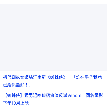
初代蜘蛛女姬絲汀串新《蜘蛛俠》 「誰在乎？我哋
已經係最好！」
【蜘蛛俠】猛男湯哈迪落實演反派Venom 同名電影
下年10月上映