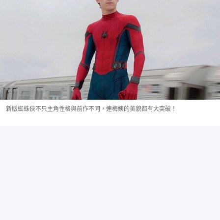
新版蜘蛛俠不只主角性格與前作不同，連梅姨的美貌都有大突破！