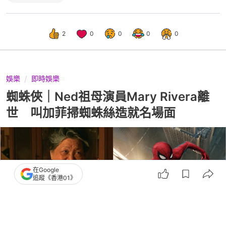
2
0
0
0
0
娛樂
即時娛樂
蜘蛛俠｜Ned祖母演員Mary Rivera離
世 叫加菲掃蜘蛛絲造就名場面
在Google
追蹤《香港01》