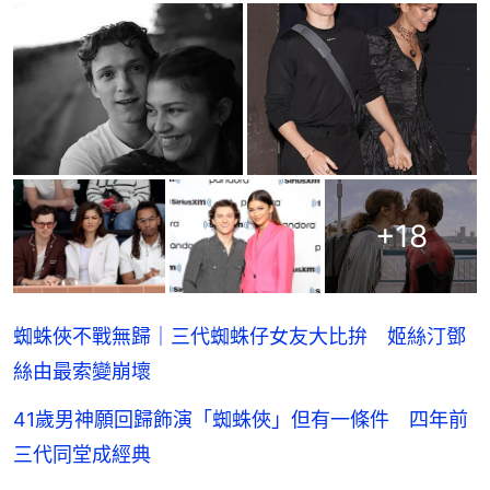
+
18
蜘蛛俠不戰無歸｜三代蜘蛛仔女友大比拚 姬絲汀鄧
絲由最索變崩壞
41歲男神願回歸飾演「蜘蛛俠」但有一條件 四年前
三代同堂成經典