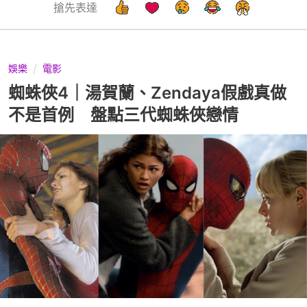
搶先表達
娛樂
電影
蜘蛛俠4｜湯賀蘭、Zendaya假戲真做
不是首例 盤點三代蜘蛛俠戀情