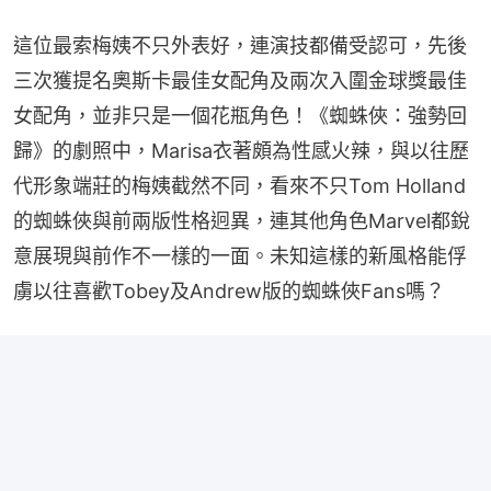
這位最索梅姨不只外表好，連演技都備受認可，先後
三次獲提名奧斯卡最佳女配角及兩次入圍金球獎最佳
女配角，並非只是一個花瓶角色！《蜘蛛俠：強勢回
歸》的劇照中，Marisa衣著頗為性感火辣，與以往歷
代形象端莊的梅姨截然不同，看來不只Tom Holland
的蜘蛛俠與前兩版性格迥異，連其他角色Marvel都銳
意展現與前作不一樣的一面。未知這樣的新風格能俘
虜以往喜歡Tobey及Andrew版的蜘蛛俠Fans嗎？