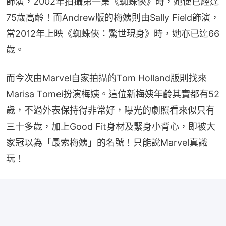
飾演，2002年拍攝第一集《蜘蛛俠》時，她便已經達
75歲高齡！而Andrew版的梅姨則由Sally Field飾演，
當2012年上映《蜘蛛俠：驚世現身》時，她亦已達66
歲。
而今次由Marvel自家拍攝的Tom Holland版則找來
Marisa Tomei扮演梅姨。這位新梅姨年齡其實都有52
歲，不過外表保持得非常好，曝光的劇照看來似只有
三十多歲，加上Good Fit身材及緊身小背心，即被大
家冠以為「最索梅姨」的名號！只能說Marvel真識
玩！