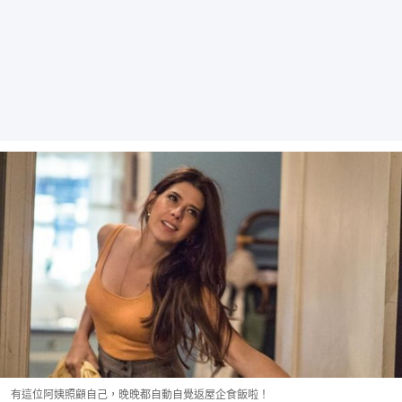
有這位阿姨照顧自己，晚晚都自動自覺返屋企食飯啦！