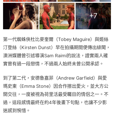
+
7
第一代蜘蛛俠杜比麥奎爾（Tobey Maguire）與姬絲
汀登絲（Kirsten Dunst）早在拍攝期間便傳出緋聞，
澳洲媒體曾引述導演Sam Raimi的說法，證實兩人確
實曾有過一段戀情，不過兩人始終未曾公開承認。
到了第二代，安德魯嘉菲（Andrew Garfield）與愛
瑪史東（Emma Stone）因合作擦出愛火，並大方公
開交往，一度被視為荷里活最受矚目的情侶之一。不
過，這段感情最終在約4年後畫下句點，也讓不少影
迷感到惋惜。