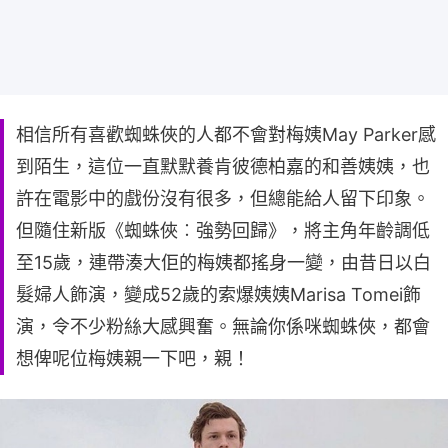
相信所有喜歡蜘蛛俠的人都不會對梅姨May Parker感
到陌生，這位一直默默養肯彼德柏嘉的和善姨姨，也
許在電影中的戲份沒有很多，但總能給人留下印象。
但隨住新版《蜘蛛俠︰強勢回歸》，將主角年齡調低
至15歲，連帶湊大佢的梅姨都搖身一變，由昔日以白
髮婦人飾演，變成52歲的索爆姨姨Marisa Tomei飾
演，令不少粉絲大感興奮。無論你係咪蜘蛛俠，都會
想俾呢位梅姨親一下吧，親！