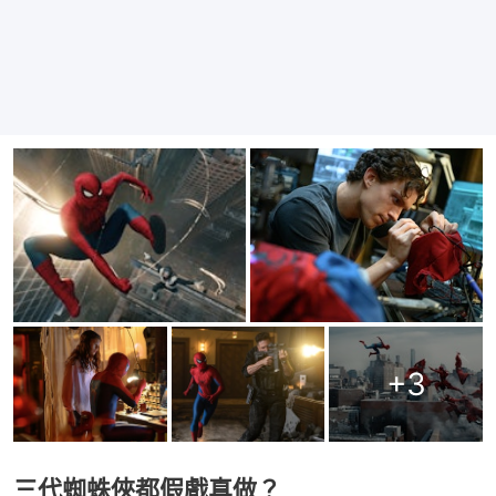
+
3
三代蜘蛛俠都假戲真做？