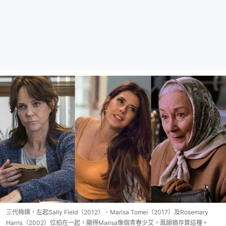
三代梅姨，左起Sally Field（2012）、Marisa Tomei（2017）及Rosemary
Harris（2002）位拍在一起，顯得Marisa像個青春少艾，風韻猶存算這種。