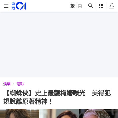
繁
|
简
娛樂
電影
【蜘蛛俠】史上最靚梅嬸曝光 美得犯
規脫離原著精神！