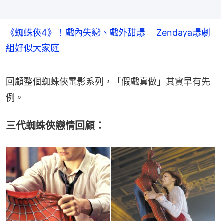
《蜘蛛俠4》！戲內失戀、戲外甜爆 Zendaya爆劇
組好似大家庭
回顧整個蜘蛛俠電影系列，「假戲真做」其實早有先
例。
三代蜘蛛俠戀情回顧：