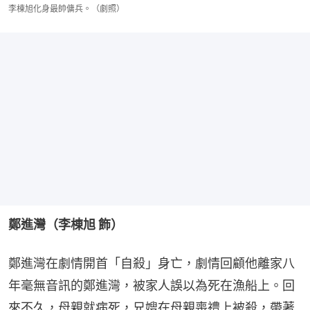
李棟旭化身最帥傭兵。（劇照）
鄭進灣（李棟旭 飾）
鄭進灣在劇情開首「自殺」身亡，劇情回顧他離家八
年毫無音訊的鄭進灣，被家人誤以為死在漁船上。回
來不久，母親就病死，兄嫂在母親喪禮上被殺，帶著