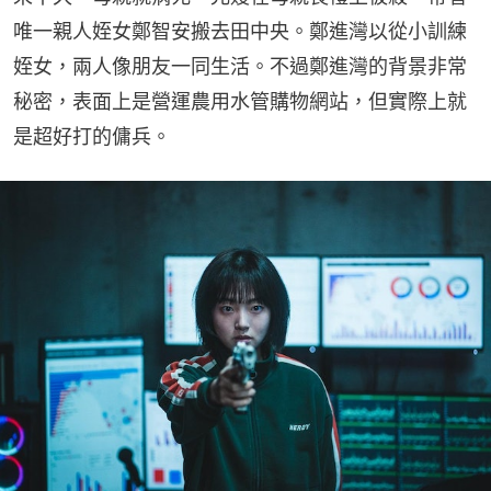
唯一親人姪女鄭智安搬去田中央。鄭進灣以從小訓練
姪女，兩人像朋友一同生活。不過鄭進灣的背景非常
秘密，表面上是營運農用水管購物網站，但實際上就
是超好打的傭兵。