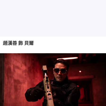
趙漢善 飾 貝爾