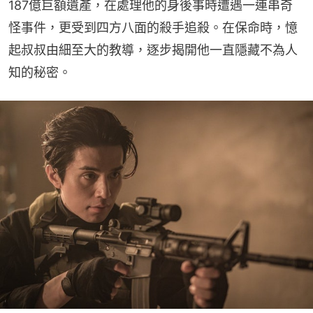
187億巨額遺產，在處理他的身後事時遭遇一連串奇
怪事件，更受到四方八面的殺手追殺。在保命時，憶
起叔叔由細至大的教導，逐步揭開他一直隱藏不為人
知的秘密。