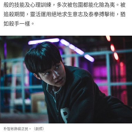
般的技能及心理訓練，多次被包圍都能化險為夷。被
追殺期間，靈活運用絕地求生意志及泰拳搏擊術，猶
如殺手一樣。
朴智彬飾裴正民。（劇照）