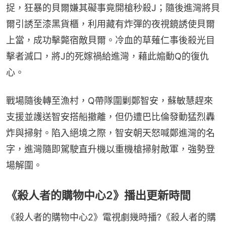
捉，狂暴的貝爾嫌其礙事竟開槍秒殺J；隨後進灣將貝
爾引誘至漆黑貨櫃，利用藏有炸彈的夜視鏡誘使貝爾
上當，成功擊斃宿敵貝爾。冷血的草薙仁事後殺光目
擊者滅口，將J的死嫁禍給進灣，藉此煽動Q的復仇
心。
戰場隨後轉至漁村，Q帶隊圍剿鄭智安，蘇敏慧趕來
支援並護送智安搭船撤離，但仍遭巴比倫發動猛烈轟
炸與掃射。陷入絕境之際，智安朝天怒喊鄭進灣的名
字，進灣隨即駕駛直升機以重機槍掃射敵軍，強勢登
場解圍。
《殺人者的購物中心2》播出更新時間
《殺人者的購物中心2》電視劇幾時播?《殺人者的購