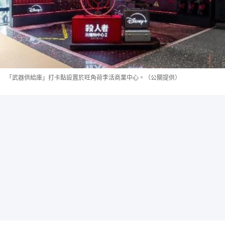
「武器供給庫」打卡點設置於旺角荷李活商業中心。（公關提供）