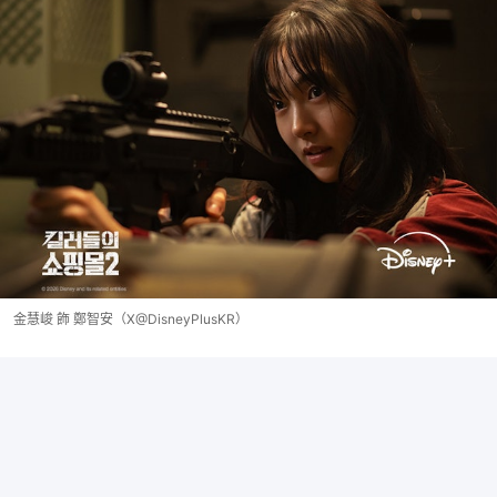
金慧峻 飾 鄭智安（X@DisneyPlusKR）