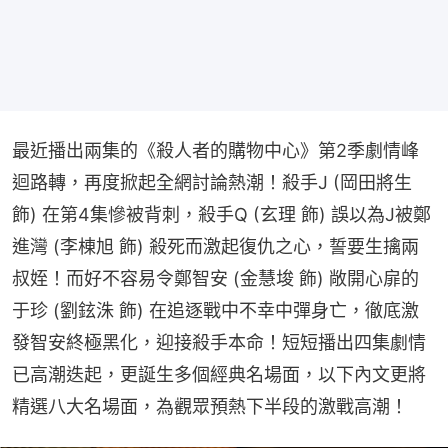
最近播出兩集的《殺人者的購物中心》第2季劇情峰
迴路轉，再度掀起全網討論熱潮！殺手J (岡田將生 
飾) 在第4集慘被背刺，殺手Q (玄理 飾) 誤以為J被鄭
進灣 (李棟旭 飾) 殺死而激起復仇之心，誓要生擒兩
叔姪！而好不容易令鄭智安 (金慧埈 飾) ⁠敞開心扉的
于珍 (劉鉉洙 飾) 在追逐戰中不幸中彈身亡，徹底激
發智安終極黑化，迎接殺手本命！短短播出四集劇情
已高潮迭起，更誕生多個經典名場面，以下內文更將
精選八大名場面，為觀眾預熱下半段的激戰高潮！