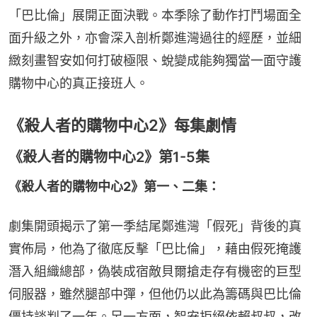
「巴比倫」展開正面決戰。本季除了動作打鬥場面全
面升級之外，亦會深入剖析鄭進灣過往的經歷，並細
緻刻畫智安如何打破極限、蛻變成能夠獨當一面守護
購物中心的真正接班人。
《殺人者的購物中心2》每集劇情
《殺人者的購物中心2》第1-5集
《殺人者的購物中心2》第一、二集：
劇集開頭揭示了第一季結尾鄭進灣「假死」背後的真
實佈局，他為了徹底反擊「巴比倫」，藉由假死掩護
潛入組織總部，偽裝成宿敵貝爾搶走存有機密的巨型
伺服器，雖然腿部中彈，但他仍以此為籌碼與巴比倫
僵持談判了一年。另一方面，智安拒絕依賴叔叔，改