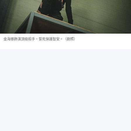
金海娜飾演頂級殺手，誓死保護智安。（劇照）