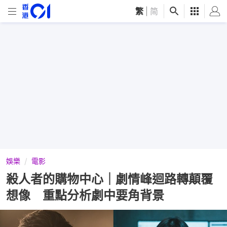
繁
|
简
娛樂
電影
殺人者的購物中心｜劇情峰迴路轉顛覆
想像 重點分析劇中要角背景