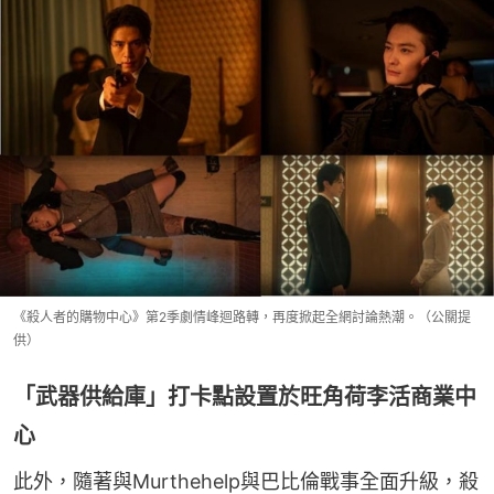
《殺人者的購物中心》第2季劇情峰迴路轉，再度掀起全網討論熱潮。（公關提
供）
「武器供給庫」打卡點設置於旺角荷李活商業中
心
此外，隨著與Murthehelp與巴比倫戰事全面升級，殺