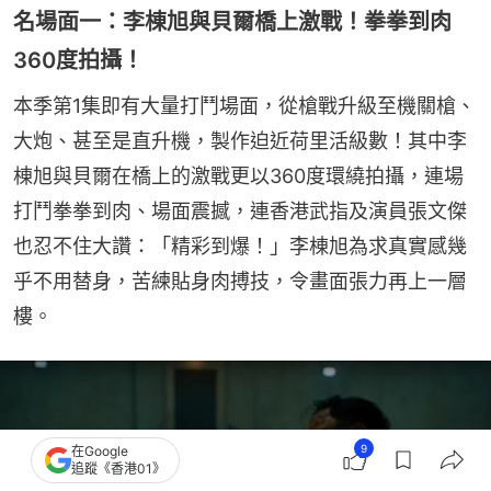
名場面一：李棟旭與貝爾橋上激戰！拳拳到肉
360度拍攝！
本季第1集即有大量打鬥場面，從槍戰升級至機關槍、
大炮、甚至是直升機，製作迫近荷里活級數！其中李
棟旭與貝爾在橋上的激戰更以360度環繞拍攝，連場
打鬥拳拳到肉、場面震撼，連香港武指及演員張文傑
也忍不住大讚：「精彩到爆！」李棟旭為求真實感幾
乎不用替身，苦練貼身肉搏技，令畫面張力再上一層
樓。
9
在Google
追蹤《香港01》