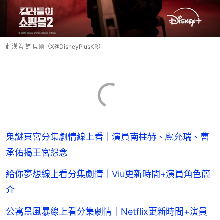
趙漢善 飾 貝爾（X@DisneyPlusKR）
鬼謎東宮分集劇情線上看｜演員南柱赫、盧允瑞、曹
承佑揭王宮怨念
給你夢想線上看分集劇情｜Viu更新時間+演員角色簡
介
公寓黑風暴線上看分集劇情｜Netflix更新時間+演員