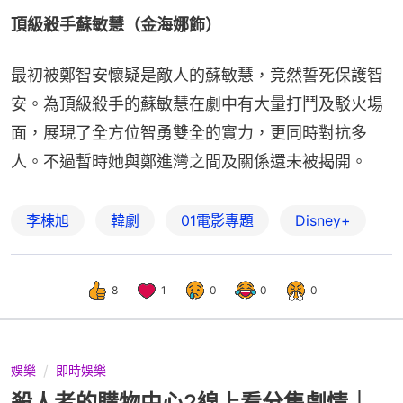
頂級殺手蘇敏慧（金海娜飾）
最初被鄭智安懷疑是敵人的蘇敏慧，竟然誓死保護智
安。為頂級殺手的蘇敏慧在劇中有大量打鬥及駁火場
面，展現了全方位智勇雙全的實力，更同時對抗多
人。不過暫時她與鄭進灣之間及關係還未被揭開。
李棟旭
韓劇
01電影專題
Disney+
8
1
0
0
0
娛樂
即時娛樂
殺人者的購物中心2線上看分集劇情｜