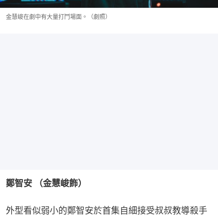
金慧峻在劇中有大量打鬥場面。（劇照）
鄭智安 （金慧峻飾）
外型看似弱小的鄭智安於首集自細接受叔叔教導殺手