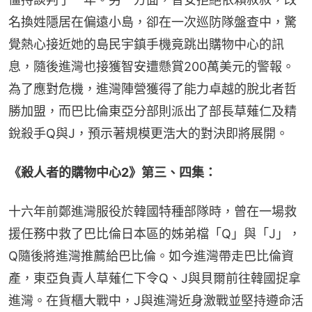
名換姓隱居在偏遠小島，卻在一次巡防隊盤查中，驚
覺熱心接近她的島民宇鎮手機竟跳出購物中心的訊
息，隨後進灣也接獲智安遭懸賞200萬美元的警報。
為了應對危機，進灣陣營獲得了能力卓越的脫北者哲
勝加盟，而巴比倫東亞分部則派出了部長草薙仁及精
銳殺手Q與J，預示著規模更浩大的對決即將展開。
《殺人者的購物中心2》第三、四集：
十六年前鄭進灣服役於韓國特種部隊時，曾在一場救
援任務中救了巴比倫日本區的姊弟檔「Q」與「J」，
Q隨後將進灣推薦給巴比倫。如今進灣帶走巴比倫資
產，東亞負責人草薙仁下令Q、J與貝爾前往韓國捉拿
進灣。在貨櫃大戰中，J與進灣近身激戰並堅持遵命活