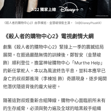
《殺人者的購物中心2》由李棟旭、金慧峻領銜主演。（X@DisneyPlusKR）
《殺人者的購物中心2》電視劇情大綱
劇集《殺人者的購物中心2》緊接上一季的震撼結局
展開。在捱過嚴酷無情的訓練後，鄭智安（金慧峻 
飾）順利登位，擔當神祕購物中心「Murthe Help」
的新任掌舵人。本以為風波終告平息，豈料本應早已
身亡的叔叔鄭進灣（李棟旭 飾）奇蹟現身，逐步揭開
他潛伏隱退背後的龐大祕密。
隨著這對叔姪重新合組陣線，購物中心面臨前所未有
的生存威脅，必須與勢力遍及全球的暗黑殺手組織