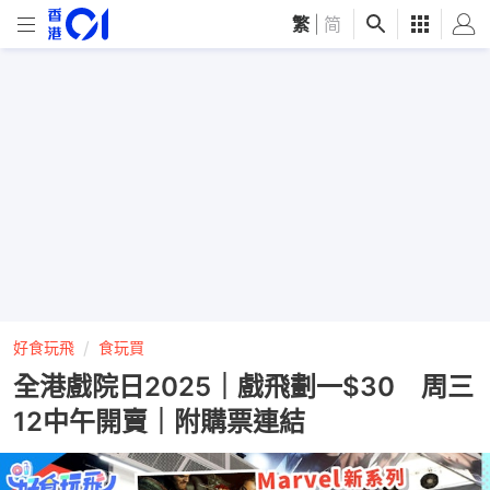
繁
|
简
好食玩飛
食玩買
全港戲院日2025｜戲飛劃一$30 周三
12中午開賣｜附購票連結