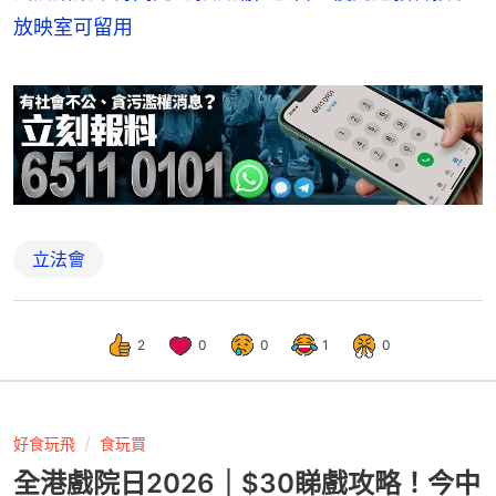
放映室可留用
立法會
2
0
0
1
0
好食玩飛
食玩買
全港戲院日2026｜$30睇戲攻略！今中