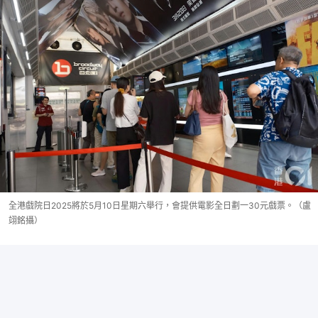
全港戲院日2025將於5月10日星期六舉行，會提供電影全日劃一30元戲票。（盧
翊銘攝）