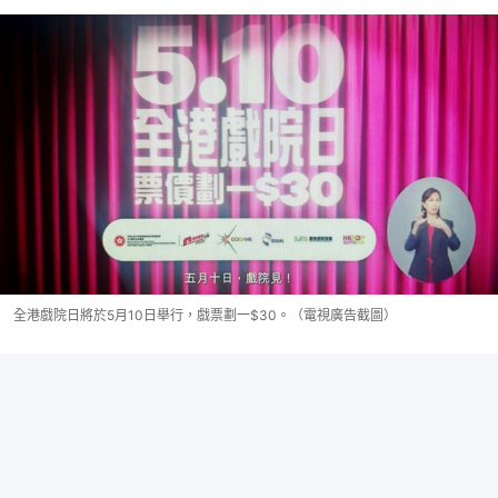
全港戲院日將於5月10日舉行，戲票劃一$30。（電視廣告截圖）