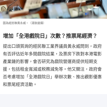
圖為經民聯黃永威。（湯致遠攝）
增加「全港戲院日」次數？推票尾經濟？
提出口頭質詢的經民聯工業界議員黃永威問到，政府
有否評估近年多間戲院結業，及票房下跌對本港電影
產業鏈的影響，會否研究為戲院營運商提供短期支
援，包括租金寬減或税務減免等。他又關注，政府會
否考慮增加「全港戲院日」舉辦次數、推出觀影優惠
和票尾經濟活動。