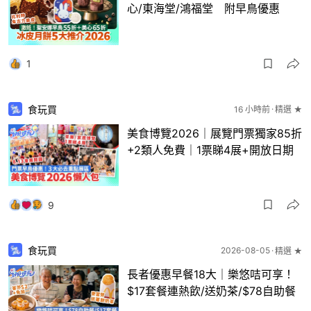
心/東海堂/鴻福堂 附早鳥優惠
1
食玩買
16 小時前
精選 ★
美食博覽2026｜展覽門票獨家85折
+2類人免費｜1票睇4展+開放日期
9
食玩買
2026-08-05
精選 ★
長者優惠早餐18大｜樂悠咭可享！
$17套餐連熱飲/送奶茶/$78自助餐