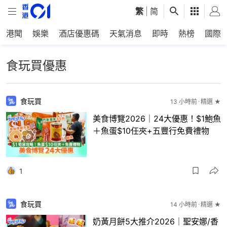
繁
|
简
港聞
娛樂
酒店優惠碼
天氣消息
即時
熱榜
國際
食玩買優惠
食玩買
13 小時前
精選 ★
美食博覽2026｜24大優惠！$1鮑魚
＋魚蛋$10任夾+五豐行免費禮物
1
食玩買
14 小時前
精選 ★
奶黃月餅5大推介2026｜聖安娜/香