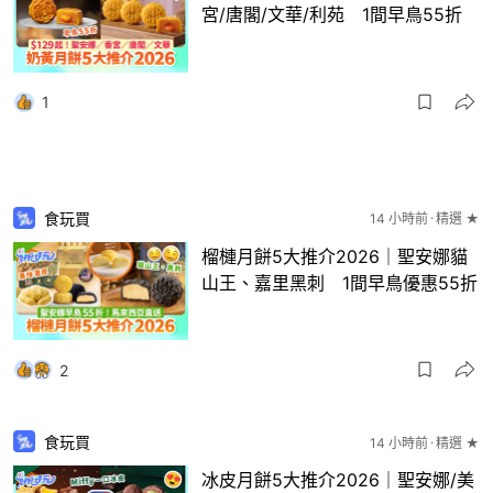
宮/唐閣/文華/利苑 1間早鳥55折
1
食玩買
14 小時前
精選 ★
榴槤月餅5大推介2026｜聖安娜貓
山王、嘉里黑刺 1間早鳥優惠55折
2
食玩買
14 小時前
精選 ★
冰皮月餅5大推介2026｜聖安娜/美