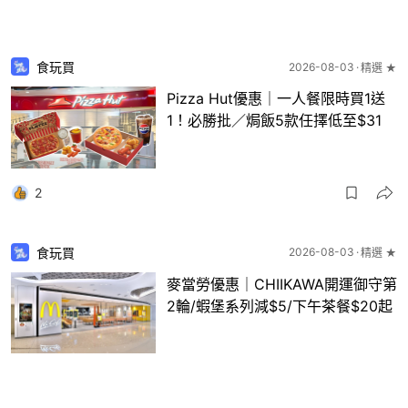
食玩買
2026-08-03
精選 ★
Pizza Hut優惠｜一人餐限時買1送
1！必勝批／焗飯5款任擇低至$31
2
食玩買
2026-08-03
精選 ★
麥當勞優惠｜CHIIKAWA開運御守第
2輪/蝦堡系列減$5/下午茶餐$20起
2