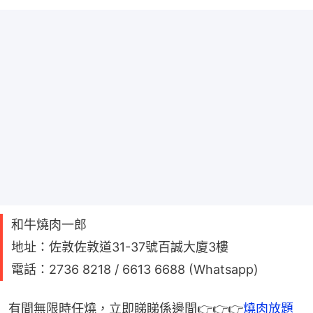
和牛燒肉一郎
地址：佐敦佐敦道31-37號百誠大廈3樓
電話：2736 8218 / 6613 6688 (Whatsapp)
有間無限時任燒，立即睇睇係邊間👉👉👉
燒肉放題