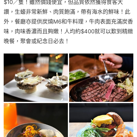
$10／隻！雖然價錢便宜，但品質依然獲得食客大
讚，生蠔非常新鮮、肉質飽滿，帶有海水的鮮味！此
外，餐廳亦提供炭燒M6和牛料理，牛肉表面充滿炭香
味，肉味香濃而且夠嫩！人均約$400就可以歎到精緻
晚餐，聚會或紀念日必去！