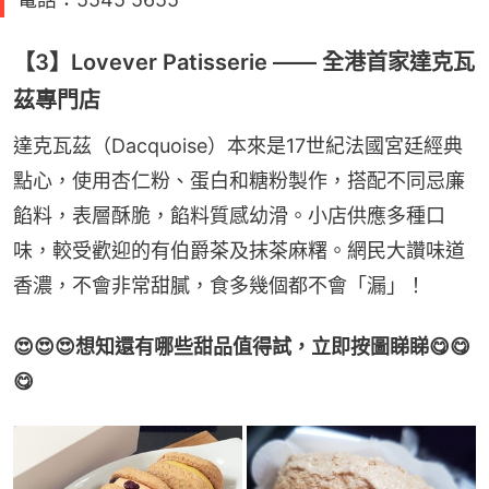
【3】Lovever Patisserie —— 全港首家達克瓦
茲專門店
達克瓦茲（Dacquoise）本來是17世紀法國宮廷經典
點心，使用杏仁粉、蛋白和糖粉製作，搭配不同忌廉
餡料，表層酥脆，餡料質感幼滑。小店供應多種口
味，較受歡迎的有伯爵茶及抹茶麻糬。網民大讚味道
香濃，不會非常甜膩，食多幾個都不會「漏」！
😍😍😍想知還有哪些甜品值得試，立即按圖睇睇😋😋
😋