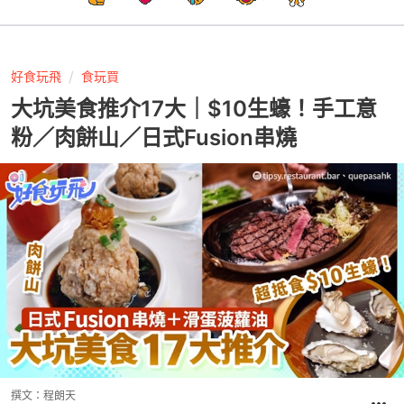
好食玩飛
食玩買
大坑美食推介17大｜$10生蠔！手工意
粉／肉餅山／日式Fusion串燒
撰文：
程朗天