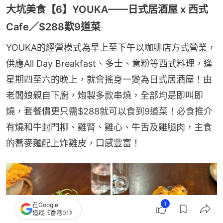
大坑美食【6】YOUKA——日式居酒屋 x 西式
Cafe／$288歎9道菜
YOUKA的經營模式為早上至下午以咖啡店方式營業，
供應All Day Breakfast、多士、意粉等西式料理，逢
星期四至六的晚上，就會搖身一變為日式居酒屋！由
老闆娘親自下廚，炮製多款串燒，全部均是即叫即
燒，套餐價更只需$288就可以食到9道菜！必食推介
有燒和牛封門柳、雞腎、雞心、牛舌及雞腿肉，主食
的蕎麥麵配上炸雞皮，口感豐富！
1
在Google
追蹤《香港01》