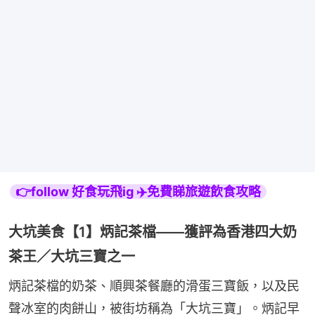
👉follow 好食玩飛ig ✈️免費睇旅遊飲食攻略
大坑美食【1】炳記茶檔——獲評為香港四大奶
茶王／大坑三寶之一
炳記茶檔的奶茶、順興茶餐廳的滑蛋三寶飯，以及民
聲冰室的肉餅山，被街坊稱為「大坑三寶」。炳記早