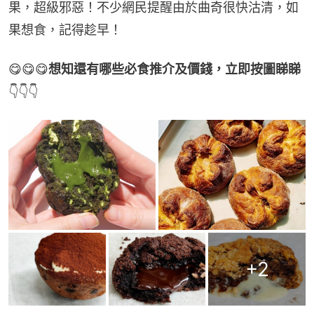
果，超級邪惡！不少網民提醒由於曲奇很快沽清，如
果想食，記得趁早！
😋😋😋
想知還有哪些必食推介及價錢，立即按圖睇睇
👇👇👇
+
2