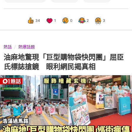
34
1
0
2
3
熱話
熱爆話題
油麻地驚現「巨型購物袋快閃團」屈臣
氏標誌搶鏡 眼利網民揭真相