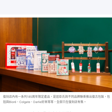
復刻店內有一系列185周年限定產品，是屈臣氏與不同品牌聯乘推出復古包裝，包
括與Bioré、Colgate、Darlie好來等等，全部只在復刻店有售。