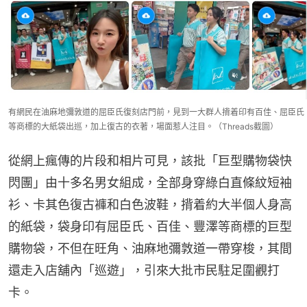
有網民在油麻地彌敦道的屈臣氏復刻店門前，見到一大群人揹着印有百佳、屈臣氏
等商標的大紙袋出巡，加上復古的衣著，場面惹人注目。（Threads截圖）
從網上瘋傳的片段和相片可見，該批「巨型購物袋快
閃團」由十多名男女組成，全部身穿綠白直條紋短袖
衫、卡其色復古褲和白色波鞋，揹着約大半個人身高
的紙袋，袋身印有屈臣氏、百佳、豐澤等商標的巨型
購物袋，不但在旺角、油麻地彌敦道一帶穿梭，其間
還走入店舖內「巡遊」，引來大批市民駐足圍觀打
卡。