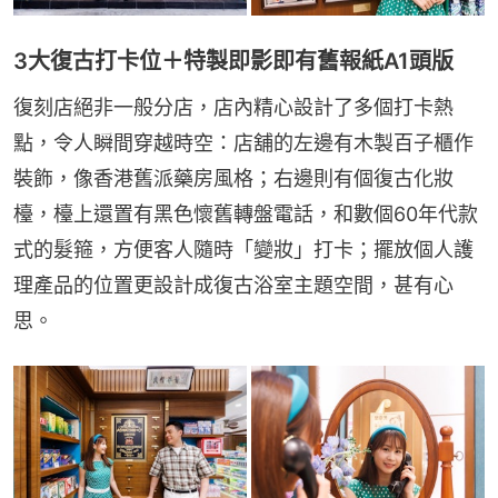
3大復古打卡位＋特製即影即有舊報紙A1頭版
復刻店絕非一般分店，店內精心設計了多個打卡熱
點，令人瞬間穿越時空：店舖的左邊有木製百子櫃作
裝飾，像香港舊派藥房風格；右邊則有個復古化妝
檯，檯上還置有黑色懷舊轉盤電話，和數個60年代款
式的髮箍，方便客人隨時「變妝」打卡；擺放個人護
理產品的位置更設計成復古浴室主題空間，甚有心
思。