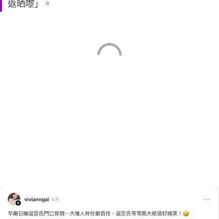
返晒嚟」。