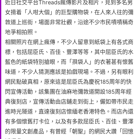
近日社交平台Threads瘋傳影片及相片，見到多名男
女揹着「人咁大個」的巨型購物袋，在人來人往的彌
敦道上巡街，場面非常壯觀，沿途不少市民嘖嘖稱奇
地爭相拍照。
相關照片在網上瘋傳，不少人留意到紙袋上有各式商
標，包括屈臣氏、百佳、豐澤等等，其中屈臣氏的水
藍色的紙袋特別搶眼，而「孭袋人」的衣著甚有懷舊
味道，不少人猜測應該是拍戲現場。不過，另有眼利
網民點破真相，原來這是屈臣氏為慶祝185周年的快
閃宣傳活動，該集團在油麻地彌敦道開設185周年經
典復刻店，宣傳活動由店舖走到街上，儼如帶市民走
進時光隧道，直達復刻店懷緬老香港特色。而店內還
有多個懷舊打卡位，以及有多款屈臣氏、百佳、豐澤
的限量文創產品，有曾經「朝聖」的網民大讚「回憶