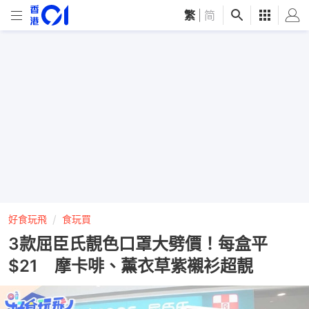
繁
|
简
好食玩飛
食玩買
3款屈臣氏靚色口罩大劈價！每盒平
$21 摩卡啡、薰衣草紫襯衫超靚