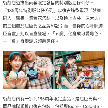
復刻店還推出兩套限定發售的特別版屈仔公仔。
「185周年特別版公仔系列」以復古造型重現「妙藥
同人」醫書、懷舊花塔餅、以及換上古裝「屈大夫」
的三個屬於屈臣氏之品牌印記；而「愛你的心肝脾肺
臣盲盒」則以盲盒登場，「五臟」化身成可愛角色，
一「反」身即變成超萌屈仔。
復刻店內有一系列185周年限定產品，是屈臣氏與不
同品牌聯乘推出復古包裝，包括與Bioré、Colgate、