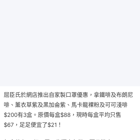
屈臣氏於網店推出自家製口罩優惠，拿鐵啡及布朗尼
啡、薰衣草紫及黑加侖紫、馬卡龍裸粉及可可淺啡
$200有3盒。原價每盒$88，現時每盒平均只售
$67，足足便宜了$21！