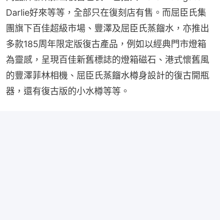
Darlie好來等等，全部只在復刻店有售。而屈臣氏集
團旗下百佳超級市場、豐澤及屈臣氏蒸餾水，亦推出
多款185周年限定版復古產品，例如以經典門市燈箱
為靈感，呈現百佳新舊標誌的燈箱磁石、港式懷舊風
的豐澤菲林相機、屈臣氏蒸餾水樽身設計的復古開瓶
器，還有復古版的小水樽等等。