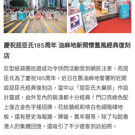
慶祝屈臣氏185周年 油麻地新開懷舊風經典復刻
店
巨型紙袋團巡遊成功令快閃活動受到網民注意，而屈
臣氏為了慶祝185周年，近日在舊油麻地警署附近開
設屈臣氏經典復刻店，當中以「屈臣氏大藥房」作設
計靈感，由外至內的裝潢都十分經典！門口亮綠色配
上復古金色字樣招牌、花紋牆紙和啡白色細階磚地
板，還有歷史海報牆、牌匾、舊年曆等，除了勾起香
港人的集體回憶，還吸引了不少遊客到訪拍照。