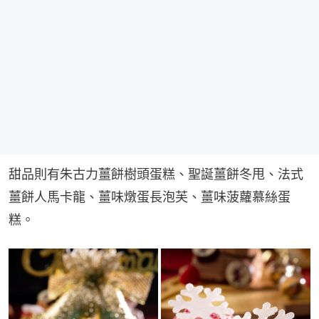
甜品則有朱古力薑餅樹頭蛋糕、聖誕薑餅冬甩、法式
薑餅人馬卡龍、薑味燉蛋長泡芙、薑味菠蘿慕絲蛋
糕。