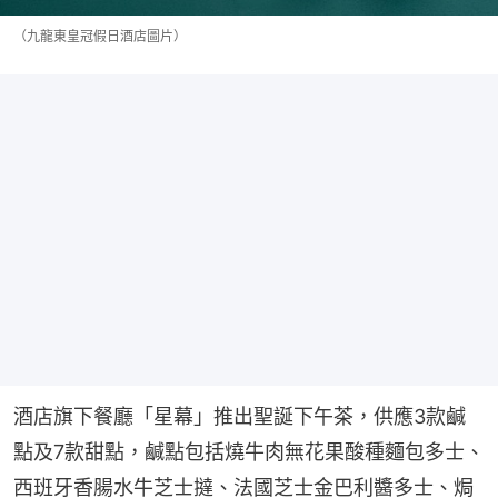
（九龍東皇冠假日酒店圖片）
酒店旗下餐廳「星幕」推出聖誕下午茶，供應3款鹹
點及7款甜點，鹹點包括燒牛肉無花果酸種麵包多士、
西班牙香腸水牛芝士撻、法國芝士金巴利醬多士、焗