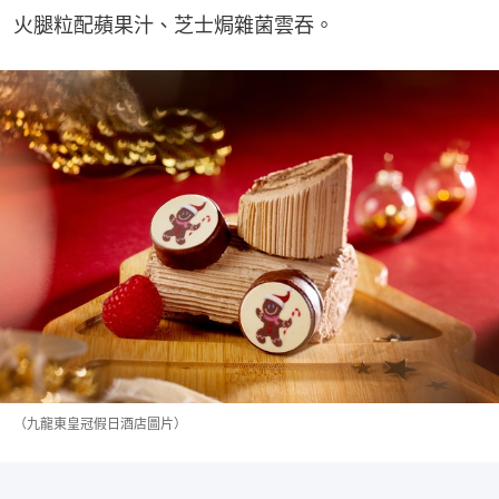
火腿粒配蘋果汁、芝士焗雜菌雲吞。
（九龍東皇冠假日酒店圖片）