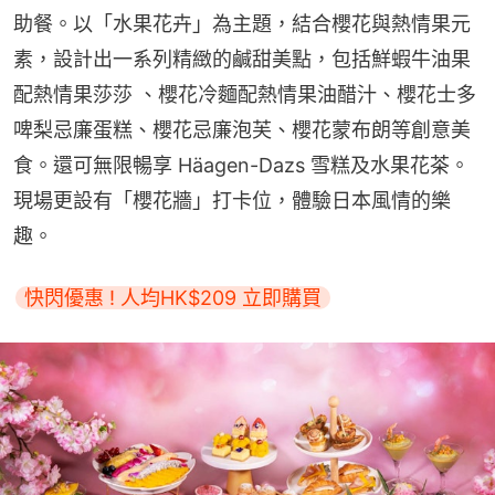
助餐。以「水果花卉」為主題，結合櫻花與熱情果元
素，設計出一系列精緻的鹹甜美點，包括鮮蝦牛油果
配熱情果莎莎 、櫻花冷麵配熱情果油醋汁、櫻花士多
啤梨忌廉蛋糕、櫻花忌廉泡芙、櫻花蒙布朗等創意美
食。還可無限暢享 Häagen-Dazs 雪糕及水果花茶。
現場更設有「櫻花牆」打卡位，體驗日本風情的樂
趣。
快閃優惠 ! 人均HK$209 立即購買