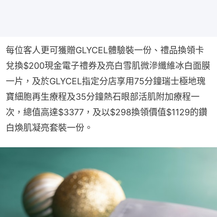
每位客人更可獲贈GLYCEL體驗裝一份、禮品換領卡
兌換$200現金電子禮券及亮白雪肌微滲纖維冰白面膜
一片，及於GLYCEL指定分店享用75分鐘瑞士極地瑰
寶細胞再生療程及35分鐘熱石眼部活肌附加療程一
次，總值高達$3377，及以$298換領價值$1129的鑽
白煥肌凝亮套裝一份。