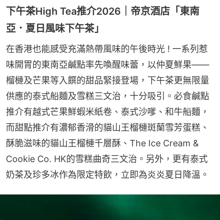
下午茶High Tea推介2026｜帝京酒店「東南
亞．夏日風味下午茶」
在香港也能感受充滿熱帶風味的午後時光 ! 一系列惹
味開胃的東南亞鹹點率先喚醒味蕾，以仲夏鮮果——
榴槤及芒果等入饌的甜品緊接登場，下午茶更無限量
供應的泰式船麵及雪糕三文治，十分吸引。必食鹹點
推介有越式芒果鮮蝦米紙卷、泰式沙嗲、和牛船麵，
而甜點推介有濃郁香滑的貓山王榴槤斑蘭雪芳蛋糕、
酥脆滋味的貓山王榴槤千層酥、The Ice Cream & 
Cookie Co. HK的雪糕曲奇三文治。另外，更有泰式
奶茶及珍多冰作為限定特飲，立即為炎炎夏日降溫。