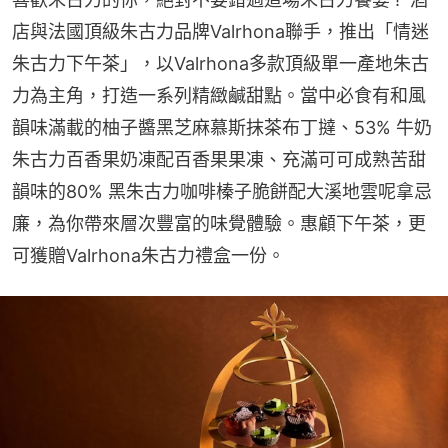
店與法國頂級朱古力品牌Valrhona聯手，推出「情迷
朱古力下午茶」，以Valrhona多款頂級單一產地朱古
力為主角，打造一系列精緻鹹甜點。當中必食有和風
韻味滿載的柚子醬黑芝麻慕斯抹茶布丁撻、53% 牛奶
朱古力百香果奶凍配百香果果凍、充滿可可成熟苦甜
韻味的80% 黑朱古力咖啡榛子脆餅配大溪地雲呢拿忌
廉，為你帶來層次豐富的味覺體驗。惠顧下午茶，更
可獲贈Valrhona朱古力禮盒一份。