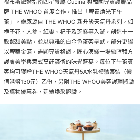
福布斯旅遊指南四星餐廳 Cucina 與韓國尊貴護膚品
牌 THE WHOO 首度合作，推出「奢養煥光下午
茶」。靈感源自 THE WHOO 新升級天氣丹系列，如
梔子花、人參、紅棗、杞子及芝麻等入饌，創造十一
款鹹甜美點，並以典雅的白金色茶架呈獻，部分更綴
以奢華金箔，盡顯尊貴格調，匠心演繹一場融匯韓方
護膚美學與意式烹飪藝術的味覺盛宴。每位下午茶賓
客均可獲贈THE WHOO天氣丹5A水乳體驗套裝（價
值港幣130元）乙份，另附THE WHOO美容護理體驗
及購物優惠券，延續煥采體驗。