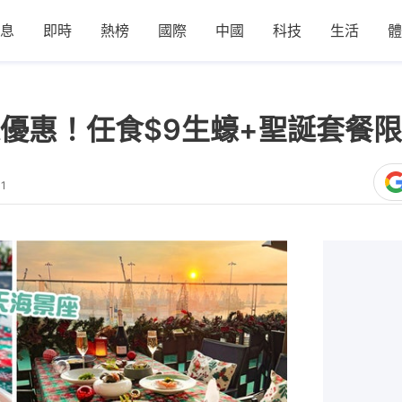
息
即時
熱榜
國際
中國
科技
生活
體
優惠！任食$9生蠔+聖誕套餐限
01