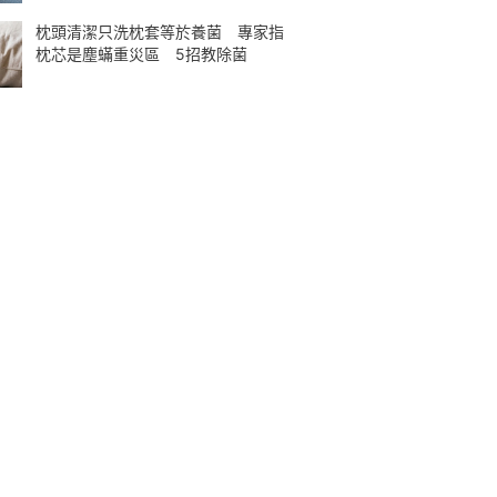
枕頭清潔只洗枕套等於養菌 專家指
枕芯是塵蟎重災區 5招教除菌