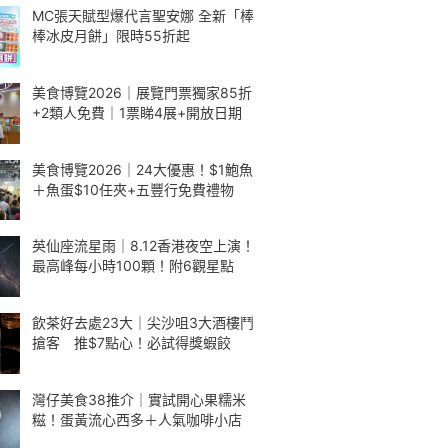
MC張天賦型爆代言聖安娜 全新「棒
棒冰皮月餅」限時55折起
美食博覽2026｜展覽門票獨家85折
+2類人免費｜1票睇4展+開放日期
美食博覽2026｜24大優惠！$1鮑魚
＋魚蛋$10任夾+五豐行免費禮物
英仙座流星雨｜8.12香港夜空上演！
最高峰每小時100顆！附6觀星點
飲茶好去處23大｜尖沙咀3大酒樓鬥
搶客 推$7點心！必試得獎蝦餃
灣仔美食38推介｜實試開心果糯米
糍！蛋黃流心西多＋人氣咖啡小店