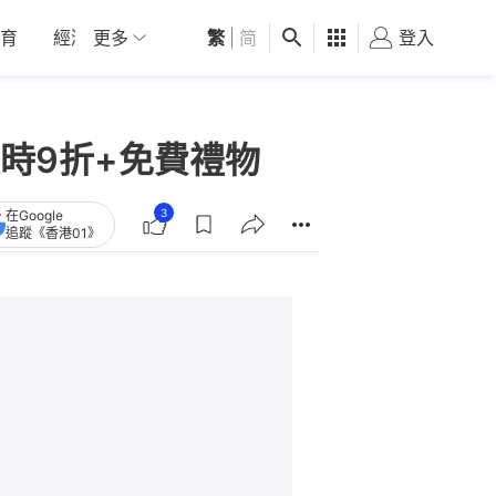
育
經濟
更多
01深圳
繁
觀點
|
简
健康
好食玩飛
登入
女
時9折+免費禮物
3
在Google
追蹤《香港01》