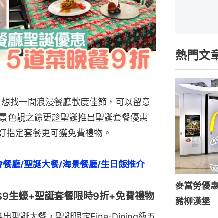
熱門文
來，想找一間浪漫餐廳歡度佳節，可以留意
景色靚之餘更趁聖誕推出聖誕套餐優惠
預訂指定套餐更可獲免費禮物。
會餐廳/聖誕大餐/海景餐廳/生日飯推介
麥當勞優惠｜
9生蠔+聖誕套餐限時9折+免費禮物
豬柳漢堡 M
推出聖誕大餐，聖誕限定Fine-Dining級五