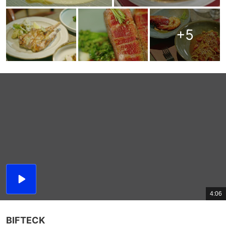
+
5
播
放
4:06
總
影
共
片
時
間
BIFTECK