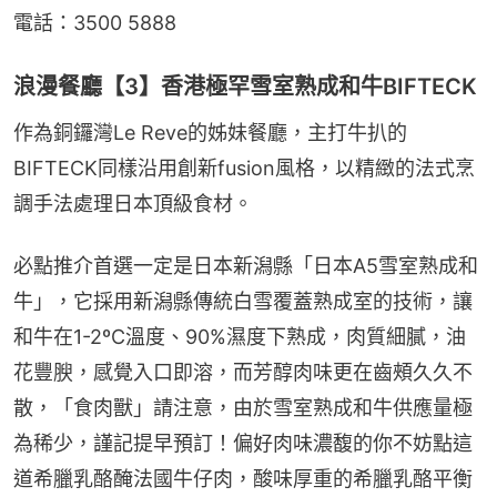
電話：3500 5888
浪漫餐廳【3】香港極罕雪室熟成和牛BIFTECK
作為銅鑼灣Le Reve的姊妹餐廳，主打牛扒的
BIFTECK同樣沿用創新fusion風格，以精緻的法式烹
調手法處理日本頂級食材。
必點推介首選一定是日本新潟縣「日本A5雪室熟成和
牛」，它採用新潟縣傳統白雪覆蓋熟成室的技術，讓
和牛在1-2ºC溫度、90%濕度下熟成，肉質細膩，油
花豐腴，感覺入口即溶，而芳醇肉味更在齒頰久久不
散，「食肉獸」請注意，由於雪室熟成和牛供應量極
為稀少，謹記提早預訂！偏好肉味濃馥的你不妨點這
道希臘乳酪醃法國牛仔肉，酸味厚重的希臘乳酪平衡