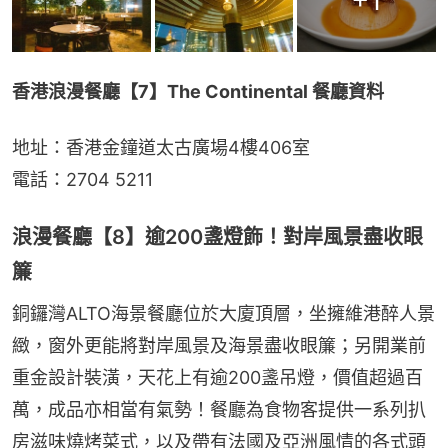
+
1
香港浪漫餐廳【7】The Continental 餐廳資料
地址：香港金鐘道太古廣場4樓406室
電話：2704 5211
浪漫餐廳【8】逾200盞燈飾！對岸風景盡收眼
簾
銅鑼灣ALTO海景餐廳位於大廈頂層，坐擁維港醉人景
緻，窗外更能將對岸風景及海景盡收眼簾；另開業前
重金設計裝潢，天花上有逾200盞吊燈，價值超過百
萬，成品亦相當有氣勢！餐廳為食物客提供一系列扒
房滋味燒烤菜式，以及帶有法國及亞洲風情的各式頭