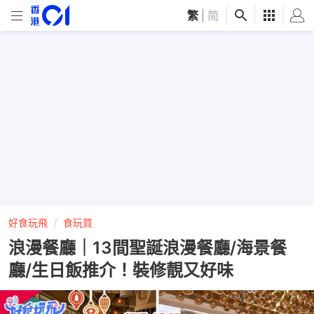
繁
|
简
好食玩飛
食玩買
浪漫餐廳｜13間聖誕浪漫餐廳/海景餐
廳/生日飯推介！裝修靚又好味