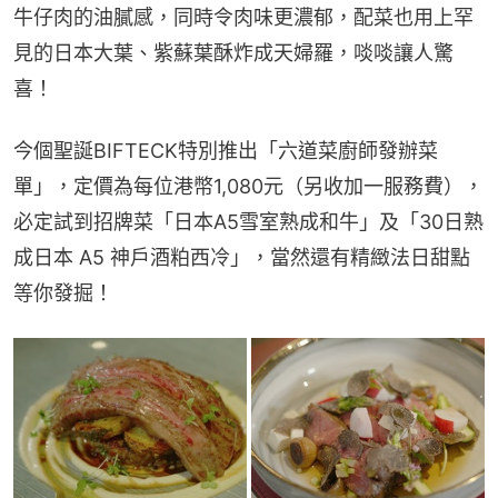
牛仔肉的油膩感，同時令肉味更濃郁，配菜也用上罕
見的日本大葉、紫蘇葉酥炸成天婦羅，啖啖讓人驚
喜！
今個聖誕BIFTECK特別推出「六道菜廚師發辦菜
單」，定價為每位港幣1,080元（另收加一服務費），
必定試到招牌菜「日本A5雪室熟成和牛」及「30日熟
成日本 A5 神戶酒粕西冷」，當然還有精緻法日甜點
等你發掘！