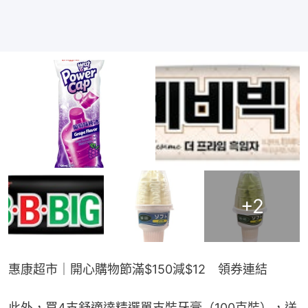
+
2
惠康超市｜開心購物節滿$150減$12　領券連結
此外，買4支舒適達精選單支裝牙膏（100克裝），送