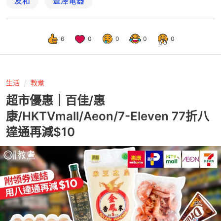
友和
豐澤電器
6
0
0
0
0
生活
教煮
超市優惠｜百佳/惠
康/HKTVmall/Aeon/7-Eleven 77折八
達通再減$10