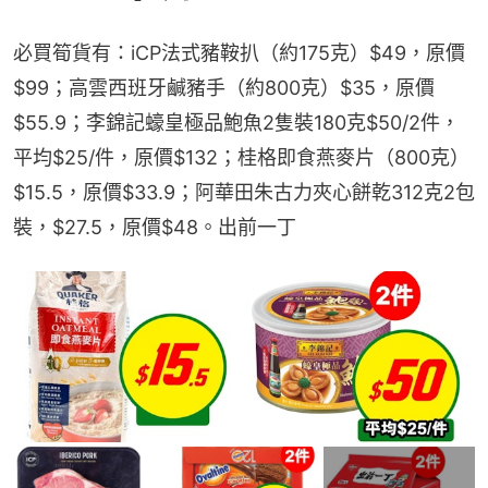
必買筍貨有：iCP法式豬鞍扒（約175克）$49，原價
$99；高雲西班牙鹹豬手（約800克）$35，原價
$55.9；李錦記蠔皇極品鮑魚2隻裝180克$50/2件，
平均$25/件，原價$132；桂格即食燕麥片（800克）
$15.5，原價$33.9；阿華田朱古力夾心餅乾312克2包
裝，$27.5，原價$48。出前一丁