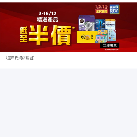
（屈臣氏網店截圖）