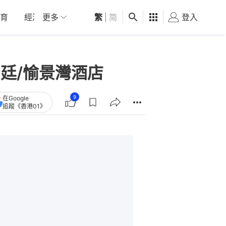
育
經濟
更多
01深圳
繁
觀點
|
简
健康
好食玩飛
登入
女
朗廷/愉景灣酒店
9
在Google
追蹤《香港01》