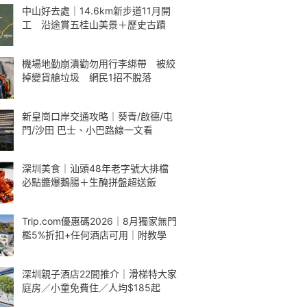
中山好去處｜14.6km新步道11月開
工 沿途賞五桂山美景＋歷史古蹟
機場地勤崩潰勸勿用行李綁帶 被絞
掉變貨艙垃圾 網民1招不脫落
新皇崗口岸交通攻略｜葵青/啟德/屯
門/沙田 巴士、小巴路線一文看
深圳美食｜汕頭48年老字號大排檔
必點醬爆鵝腸＋生醃拼盤超送飯
Trip.com優惠碼2026｜8月獨家無門
檻5%折扣+任何酒店可用｜附教學
深圳親子酒店22間推介｜滑梯特大家
庭房／小童免費住／人均$185起