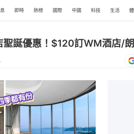
息
即時
熱榜
國際
中國
科技
生活
體
店聖誕優惠！$120訂WM酒店/
0