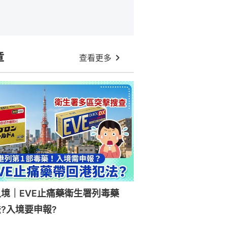
章
查看更多
入境｜EVE止痛藥衛生署列毒藥
?入境要申報?