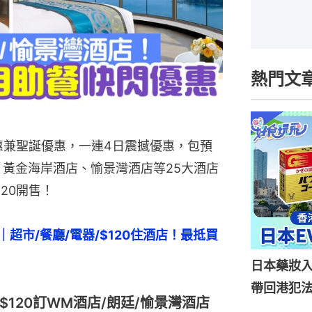
熱門文
12優惠兼聖誕優惠，一連4日震撼優惠，包預
酒店、黃金海岸酒店、愉景灣酒店等25大酒店
20開售！
｜超市/餐廳/電器/$120住酒店！最抵買
日本藥妝
帶回港犯法
$120訂WM酒店/朗廷/愉景灣酒店