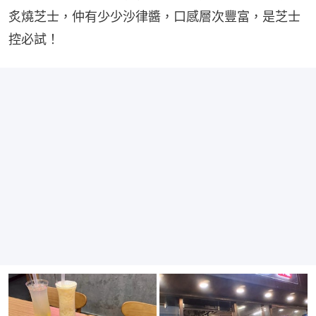
炙燒芝士，仲有少少沙律醬，口感層次豐富，是芝士
控必試！