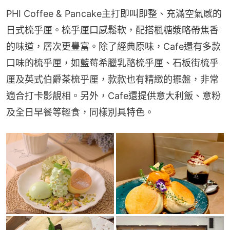
PHI Coffee & Pancake主打即叫即整、充滿空氣感的
日式梳乎厘。梳乎厘口感鬆軟，配搭楓糖漿略帶焦香
的味道，層次更豐富。除了經典原味，Cafe還有多款
口味的梳乎厘，如藍莓希臘乳酪梳乎厘、石板街梳乎
厘及英式伯爵茶梳乎厘，款款也有精緻的擺盤，非常
適合打卡影靚相。另外，Cafe還提供意大利飯、意粉
及全日早餐等輕食，同樣別具特色。