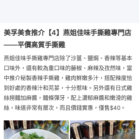
美孚美食推介【4】燕姐佳味手撕雞專門店
——平價高質手撕雞
燕姐佳味手撕雞專門店除了沙薑、鹽焗、香辣等基本
口味外，還有較為重口味的藤椒、麻辣及孜然味，當
中推介秘製香辣手撕雞，雞肉鮮嫩多汁，搭配辣度恰
到好處的香辣汁和芫荽，十分惹味。另外還有日式雞
絲撈麵加麻醬，麵條彈牙，配上濃郁麻醬和嫩滑的雞
絲，味道非常有層次，而且價錢實惠，僅售$40。