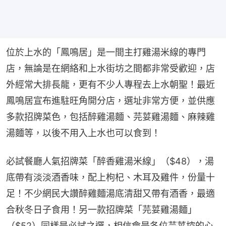
位於上水的「鳳鳴居」是一間主打雞湯米線的專門
店，無論是在網絡和上水街坊之間都非常受歡迎，店
外經常大排長龍，更有不少人專程去上水朝聖！最近
鳳鳴居宣布進駐旺角開分店，選址非常方便，並供應
多款招牌菜色，包括醉雞湯麵、芫荽雞湯麵、麻辣雞
湯麵等，以後不用入上水也可以食到！
必試餐廳人氣招牌菜「醉香雞湯米線」（$48），湯
底帶有淡淡酒香味，配上枸杞、木耳及雞件，份量十
足！不少網民大讚醉雞麵湯底清甜又帶有酒香，最適
合秋冬日子食用！另一款招牌菜「芫荽雞湯麵」
（$52）同樣是必試之選，相信會是各位芫荽控的心