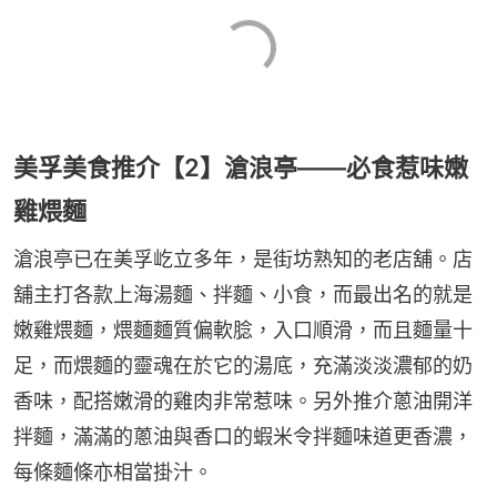
美孚美食推介【2】滄浪亭——必食惹味嫩
雞煨麵
滄浪亭已在美孚屹立多年，是街坊熟知的老店舖。店
舖主打各款上海湯麵、拌麵、小食，而最出名的就是
嫩雞煨麵，煨麵麵質偏軟腍，入口順滑，而且麵量十
足，而煨麵的靈魂在於它的湯底，充滿淡淡濃郁的奶
香味，配搭嫩滑的雞肉非常惹味。另外推介蔥油開洋
拌麵，滿滿的蔥油與香口的蝦米令拌麵味道更香濃，
每條麵條亦相當掛汁。