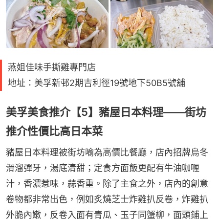
燕姐佳味手撕雞專門店
地址：美孚新邨2期吉利徑19號地下50B5號舖
美孚美食推介【5】豬屋日本料理——街坊
推介性價比高日本菜
豬屋日本料理被街坊喻為高價比餐廳，店內招牌烏冬
滑溜彈牙，湯底清甜；定食方面飯更配有牛油咖喱
汁，香濃惹味，蒜香重。除了主食之外，店內的創意
卷物都非常出色，例如炙燒芝士炸雞扒反卷，炸雞扒
外脆內嫩，反卷入面有青瓜、玉子同蟹柳，面頭鋪上