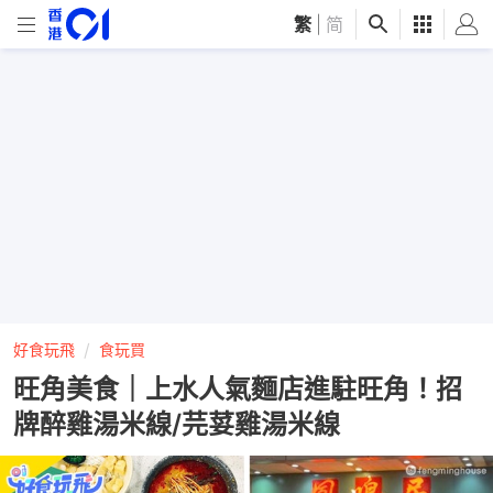
繁
|
简
好食玩飛
食玩買
旺角美食｜上水人氣麵店進駐旺角！招
牌醉雞湯米線/芫荽雞湯米線