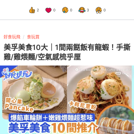
2
0
0
3
0
好食玩飛
食玩買
美孚美食10大｜1間兩餸飯有龍蝦！手撕
雞/雞煨麵/空氣感梳乎厘