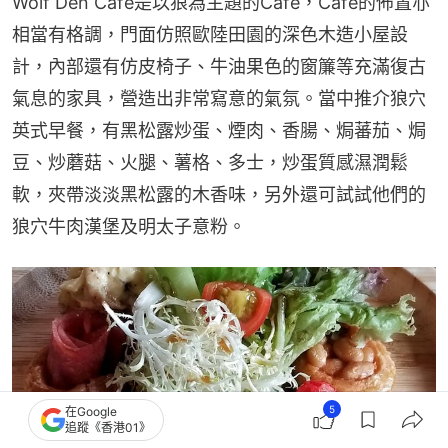
Wolf Den Cafe是以狼為主題的Cafe，Cafe的佈置亦
相當有格調，門面仿照歐陸田園的深色木造小屋設
計，內部還有仿皮椅子、牛油果色的窗簾等充滿復古
氣息的家具，營造出非常寫意的氣氛。當中推介狼穴
英式早餐，有黑松露炒蛋、煙肉、香腸、焗蕃茄、焗
豆、炒蘑菇、火腿、薯格、多士，炒蛋質感濕潤鬆
軟，夾帶淡淡黑松露的木香味，另外還可試試他們的
狼穴牛肉漢堡及明太子意粉。
5
在Google
追蹤《香港01》