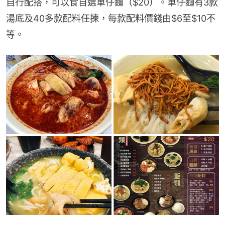
自行配搭，可以食自選車仔麵（$20）。車仔麵有3款
湯底及40多款配料任揀，每款配料價錢由$6至$10不
等。