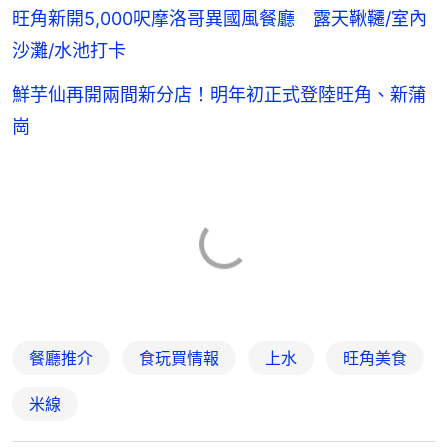
旺角新開5,000呎摩洛哥異國風餐廳 露天鞦韆/室內
沙灘/水池打卡
鮮芋仙再開兩間新分店！明年初正式登陸旺角、新蒲
崗
餐廳推介
食玩買情報
上水
旺角美食
米線