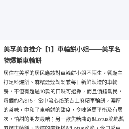
美孚美食推介【1】車輪餅小姐——美孚名
物爆饀車輪餅
居住在美孚的居民應該對車輪餅小姐不陌生。餐廳主
打足料爆饀、麻糬煙煙韌韌兼每日新鮮製造的車輪
餅，不但有超過10款的口味可選擇，而且價錢親民，
每個約為$15。當中流心焙茶吉士麻糬車輪餅，濃厚
的茶味，中和了車輪餅的甜度，令味道更平衡及有層
次，怕甜的朋友最啱；另一款焦糖曲奇&Lotus脆脆醬
麻糬車輪餅，軟糯的麻糬搭配Lotus脆脆，令口感更