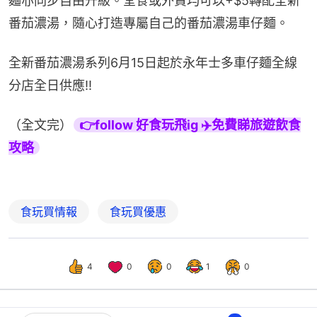
麵亦同步自由升級。堂食或外賣均可以+$5轉配全新
番茄濃湯，隨心打造專屬自己的番茄濃湯車仔麵。
全新番茄濃湯系列6月15日起於永年士多車仔麵全線
分店全日供應!!
（全文完）
👉follow 好食玩飛ig ✈️免費睇旅遊飲食
攻略
食玩買情報
食玩買優惠
4
0
0
1
0