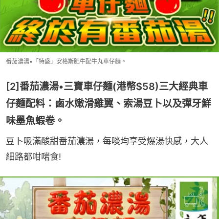
番茄濃湯•「特盛」安格斯肥牛配牛丸車仔麵。
[2]番茄濃湯•三寶車仔麵(港幣$58)三大經典車
仔麵配料：鹵水嫩滑雞翼、索湯豆卜以及彈牙鮮
味墨魚蝦卷。
豆卜吸滿酸甜番茄濃湯，每啖均享受爆湯快感，大人
細路都咁啱食!