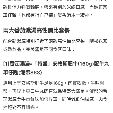
款掛湯力強嘅麵底，帶來有別於米線口感，盡顯正宗
車仔麵「乜都有得自己揀」嘅香港本土精神。
兩大番茄濃湯高性價比套餐
配合新湯底特別打造了兩款高性價比套餐，隨餐送凍
或熱飲品，完美滿足不同食客口味：
[1]番茄濃湯•「特盛」安格斯肥牛(160g)配牛丸
車仔麵(港幣$68)
選用上等安格斯肥牛足足160g，肉質軟嫩，牛味濃
郁，再配上爽口牛丸簡直就係特盛大滿足。濃郁的番
茄湯底令牛肉鮮味加倍昇華，同時減低油膩感，肉食
控絕對不容錯過。