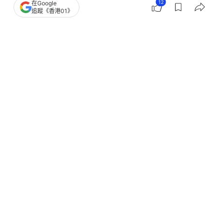
12
在Google
生活
教煮
追蹤《香港01》
湯水食譜｜網民10大最愛湯水+食譜
番茄薯仔湯第7、雞湯三甲不入
撰文：
鄧穎琪
出版：
2026-06-22 13:03
更新：
2026-06-22 13:04