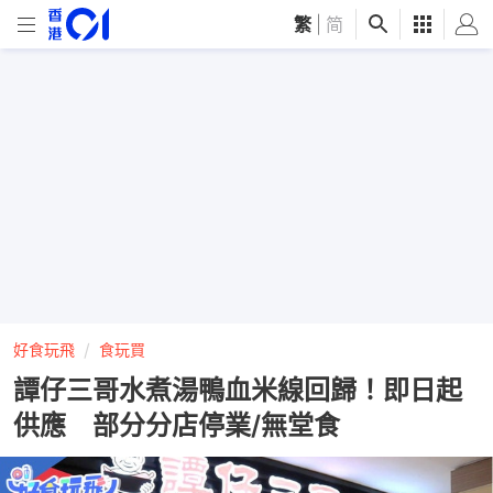
繁
|
简
好食玩飛
食玩買
譚仔三哥水煮湯鴨血米線回歸！即日起
供應 部分分店停業/無堂食