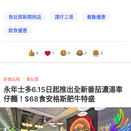
食玩買新聞熱話
譚仔三哥
着數優惠
飲食優惠
9
1
0
2
0
好食玩飛
食玩買
永年士多6.15日起推出全新番茄濃湯車
仔麵！$68食安格斯肥牛特盛