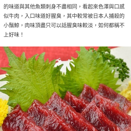
的味道與其他魚類刺身不盡相同，看起來色澤與口感
似牛肉，入口味道好腥臭，其中較常被日本人捕殺的
小鬚鯨，肉味頂盡只可以話腥臭味較淡，如何都稱不
上好味！