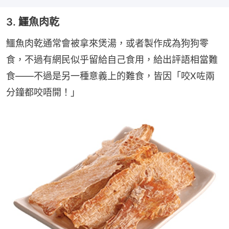
3. 鱷魚肉乾
鱷魚肉乾通常會被拿來煲湯，或者製作成為狗狗零
食，不過有網民似乎留給自己食用，給出評語相當難
食——不過是另一種意義上的難食，皆因「咬X咗兩
分鐘都咬唔開！」