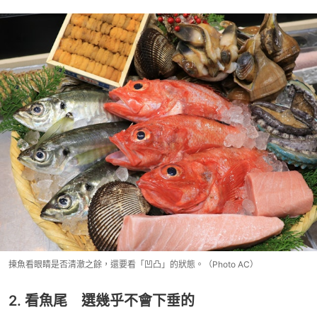
揀魚看眼睛是否清澈之餘，還要看「凹凸」的狀態。（Photo AC）
2. 看魚尾 選幾乎不會下垂的