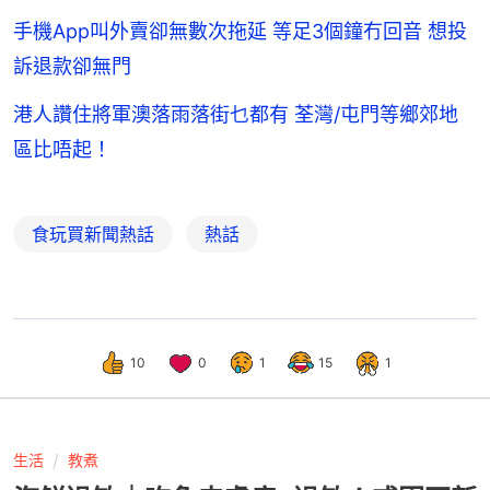
手機App叫外賣卻無數次拖延 等足3個鐘冇回音 想投
訴退款卻無門
港人讚住將軍澳落雨落街乜都有 荃灣/屯門等鄉郊地
區比唔起！
食玩買新聞熱話
熱話
10
0
1
15
1
生活
教煮