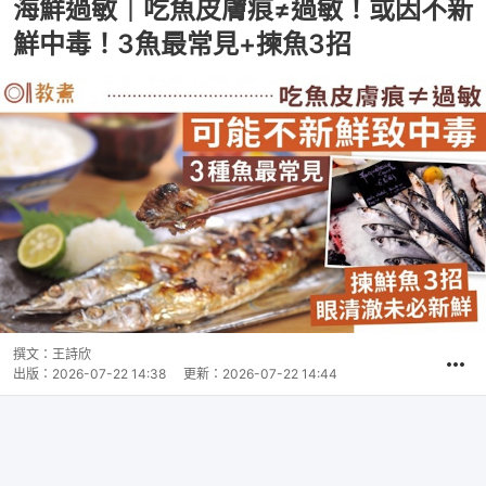
海鮮過敏｜吃魚皮膚痕≠過敏！或因不新
鮮中毒！3魚最常見+揀魚3招
撰文：
王詩欣
出版：
2026-07-22 14:38
更新：
2026-07-22 14:44