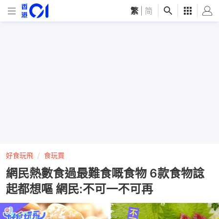
繁
|
简
好食玩飛
食玩買
網民熱數食過最難食嘅食物 6款食物諗
起都想嘔 網民:不可一不可再