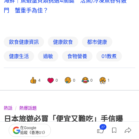
海鮮｜魚蝦蟹貝類挑選4關鍵 活魚/冷凍魚各有竅
門 蟹重手為佳？
飲食健康資訊
健康飲食
都市健康
健康生活
過敏
食物營養
01教煮
4
0
0
0
1
熱話
熱爆話題
日本旅遊必買「便宜又難吃」手信曝
光 他發文求推薦：買來送主管
27
在Google
追蹤《香港01》