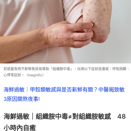
若過量食用不新鮮魚就易導致「組織胺中毒」，出現以下症狀皮膚痕、呼吸困難、
心悸等症狀。（magnific）
海鮮過敏｜甲殼類敏感與是否新鮮有關？中醫揭致敏
3原因關熬夜事!
海鮮過敏｜組織胺中毒≠對組織胺敏感 48
小時內自癒