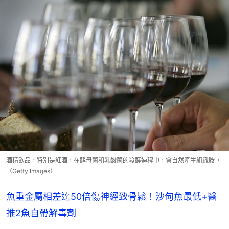
酒精飲品，特別是紅酒，在酵母菌和乳酸菌的發酵過程中，會自然產生組織胺。
（Getty Images）
魚重金屬相差達50倍傷神經致骨鬆！沙甸魚最低+醫
推2魚自帶解毒劑