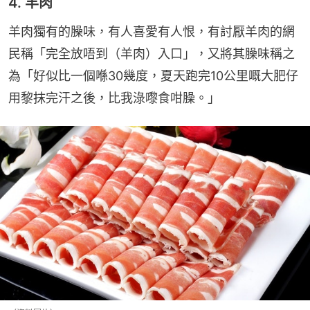
4. 羊肉
羊肉獨有的臊味，有人喜愛有人恨，有討厭羊肉的網
民稱「完全放唔到（羊肉）入口」，又將其臊味稱之
為「好似比一個喺30幾度，夏天跑完10公里嘅大肥仔
用黎抹完汗之後，比我淥嚟食咁臊。」