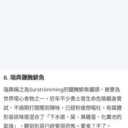
6. 瑞典鹽醃鯡魚
瑞典稱之為Surströmming的鹽醃鯡魚罐頭，被譽為
世界噁心食物之一，近年不少勇士冒生命危險親身實
試，不過剛打開聞到陣味，已經秒速想嘔吐。有媒體
形容該味道混合了「下水道、屎、臭雞蛋、化糞池的
氣味」，聽到形容已經覺得恐怖。要食？不了。