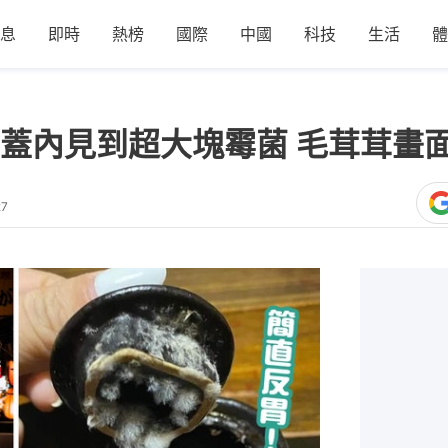
息
即時
熱榜
國際
中國
科技
生活
體
蓋內見到超大塊霉菌 毛茸茸畫
27