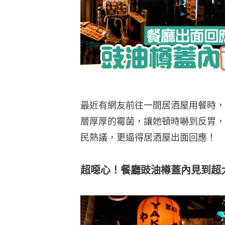
最近有網友前往一間居酒屋用餐時，
層厚厚的霉菌，讓她頓時嚇到反胃，
民熱議，更逼得居酒屋出面回應！
超噁心！餐廳豉油樽蓋內見到超