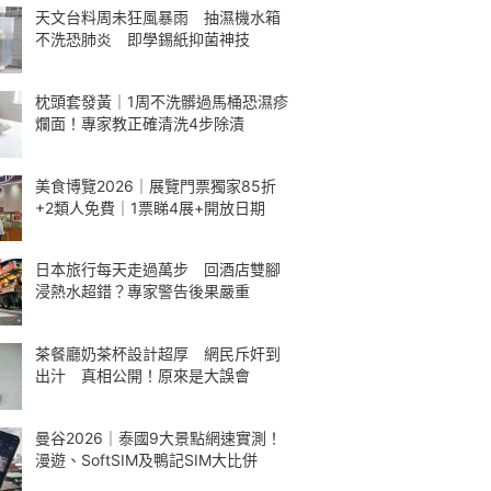
天文台料周未狂風暴雨 抽濕機水箱
不洗恐肺炎 即學錫紙抑菌神技
枕頭套發黃｜1周不洗髒過馬桶恐濕疹
爛面！專家教正確清洗4步除漬
美食博覽2026｜展覽門票獨家85折
+2類人免費｜1票睇4展+開放日期
日本旅行每天走過萬步 回酒店雙腳
浸熱水超錯？專家警告後果嚴重
茶餐廳奶茶杯設計超厚 網民斥奸到
出汁 真相公開！原來是大誤會
曼谷2026｜泰國9大景點網速實測！
漫遊、SoftSIM及鴨記SIM大比併