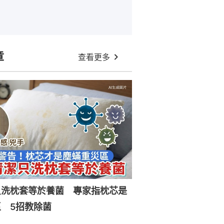
章
查看更多
只洗枕套等於養菌 專家指枕芯是
 5招教除菌