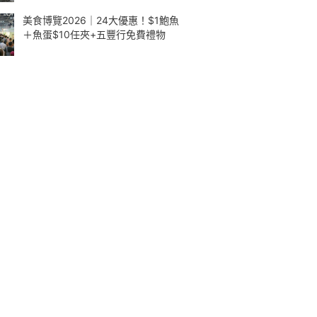
美食博覽2026｜24大優惠！$1鮑魚
＋魚蛋$10任夾+五豐行免費禮物