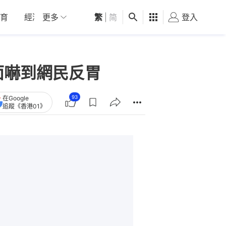
育
經濟
更多
01深圳
繁
觀點
|
简
健康
好食玩飛
登入
女
面嚇到網民反胃
93
在Google
追蹤《香港01》