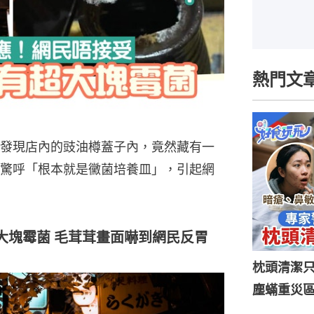
熱門文
發現店內的豉油樽蓋子內，竟然藏有一
驚呼「根本就是黴菌培養皿」，引起網
大塊霉菌 毛茸茸畫面嚇到網民反胃
枕頭清潔
塵蟎重災區