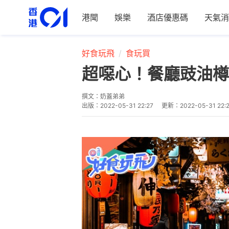
港聞
娛樂
酒店優惠碼
天氣消
好食玩飛
食玩買
超噁心！餐廳豉油樽
撰文：
奶蓋弟弟
出版：
2022-05-31 22:27
更新：
2022-05-31 22: