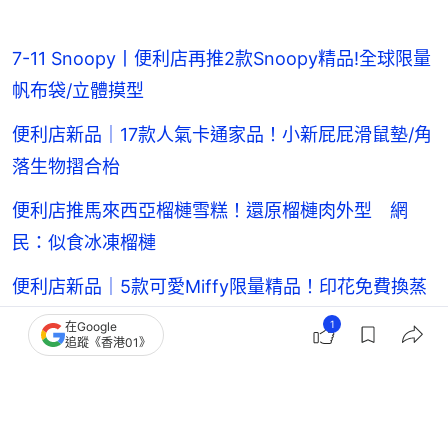
7-11 Snoopy丨便利店再推2款Snoopy精品!全球限量
帆布袋/立體摸型
便利店新品｜17款人氣卡通家品！小新屁屁滑鼠墊/角
落生物摺合枱
便利店推馬來西亞榴槤雪糕！還原榴槤肉外型 網
民：似食冰凍榴槤
便利店新品｜5款可愛Miffy限量精品！印花免費換蒸
煮飯盒/燜燒壺
1
在Google
追蹤《香港01》
購物情報
7-11
7-11