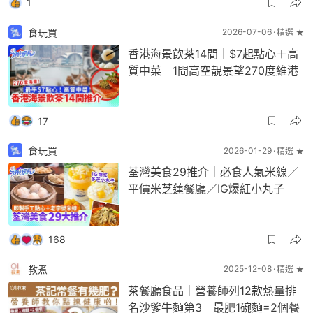
1
食玩買
2026-07-06
精選 ★
香港海景飲茶14間｜$7起點心＋高
質中菜 1間高空靚景望270度維港
17
食玩買
2026-01-29
精選 ★
荃灣美食29推介｜必食人氣米線／
平價米芝蓮餐廳／IG爆紅小丸子
168
教煮
2025-12-08
精選 ★
茶餐廳食品｜營養師列12款熱量排
名沙爹牛麵第3 最肥1碗麵=2個餐