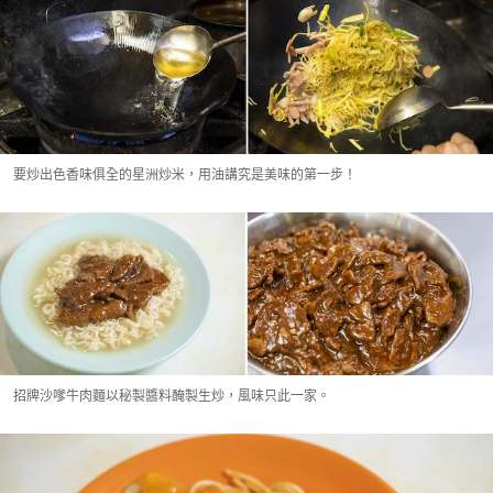
要炒出色香味俱全的星洲炒米，用油講究是美味的第一步！
招牌沙嗲牛肉麵以秘製醬料醃製生炒，風味只此一家。