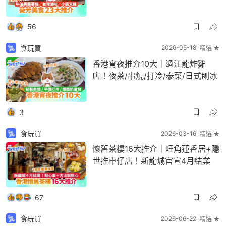
56
食玩買
2026-05-18
精選 ★
香港宵夜推介10大｜過江龍炸雞
店！夜茶/串燒/打冷/泰菜/日式刨冰
3
食玩買
2026-03-16
精選 ★
懷舊茶樓16大推介｜旺角蓮香居+隱
世推車仔店！新龍城官宣4月結業
67
食玩買
2026-06-22
精選 ★