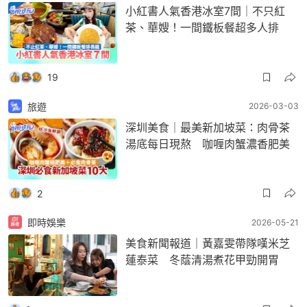
小紅書人氣香港冰室7間｜不只紅
茶、華嫂！一間鐵板餐超多人排
19
旅遊
2026-03-03
深圳美食｜最美新加坡菜：肉骨茶
湯底每日現熬 咖喱肉蟹濃香肥美
2
即時娛樂
2026-05-21
美食新聞報道｜黃嘉雯帶隊嘆米芝
蓮泰菜 冬蔭清湯煮花甲勁開胃