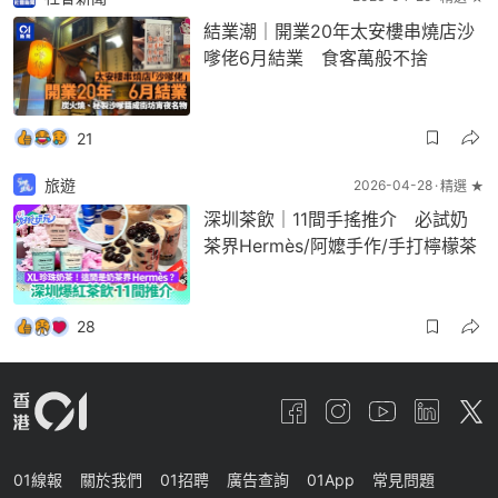
結業潮｜開業20年太安樓串燒店沙
嗲佬6月結業 食客萬般不捨
21
旅遊
2026-04-28
精選 ★
深圳茶飲｜11間手搖推介 必試奶
茶界Hermès/阿嬤手作/手打檸檬茶
28
01線報
關於我們
01招聘
廣告查詢
01App
常見問題