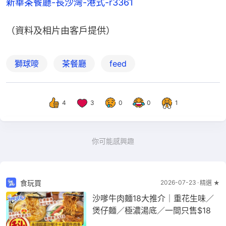
新華茶餐廳-長沙灣-港式-r3361
（資料及相片由客戶提供）
獅球嘜
茶餐廳
feed
4
3
0
0
1
你可能感興趣
食玩買
2026-07-23
精選 ★
沙嗲牛肉麵18大推介｜重花生味／
煲仔麵／極濃湯底／一間只售$18