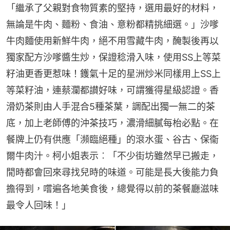
「繼承了父親對食物質素的堅持，選用最好的材料，
無論是牛肉、麵粉、食油、意粉都精挑細選。」沙嗲
牛肉麵使用新鮮牛肉，絕不用雪藏牛肉，醃製後再以
獨家配方沙嗲醬生炒，保證稔滑入味，使用SS上等菜
籽油更香更惹味！鑊氣十足的星洲炒米同樣用上SS上
等菜籽油，連蔡瀾都讃好味，可謂獲得星級認證。香
滑奶茶則由人手混合5種茶葉，調配出獨一無二的茶
底，加上老師傅的沖茶技巧，濃滑細膩每枱必點。在
餐牌上仍有供應「瀕臨絕種」的滾水蛋、谷古、保衞
爾牛肉汁。柯小姐表示︰「不少街坊雖然早已搬走，
閒時都會回來尋找兒時的味道。可能是長大後能力負
擔得到，嚐遍各地美食後，總覺得以前的茶餐廳滋味
最令人回味！」