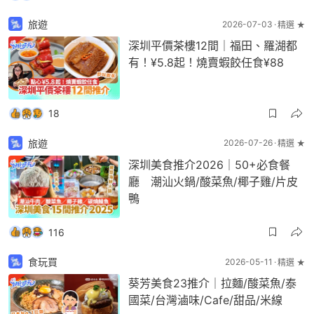
旅遊
2026-07-03
精選 ★
深圳平價茶樓12間｜福田、羅湖都
有！¥5.8起！燒賣蝦餃任食¥88
18
旅遊
2026-07-26
精選 ★
深圳美食推介2026｜50+必食餐
廳 潮汕火鍋/酸菜魚/椰子雞/片皮
鴨
116
食玩買
2026-05-11
精選 ★
葵芳美食23推介｜拉麵/酸菜魚/泰
國菜/台灣滷味/Cafe/甜品/米線