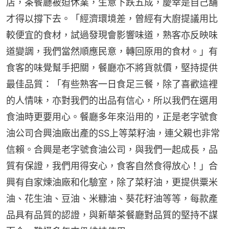
店，茶餐廳被迫休業，生意下跌五成，慶幸是自己舖
才得以撐下去。「經濟環境差，曾經有大廚提議用比
較便宜的食材，試過發現會影響味道，熟客亦反映味
道變調，我們當然順應民意，轉回原用的食材。」有
食客的味覺幫手把關，餐廳亦不將貨就價，堅持提供
最佳品質：「有些熟客一日食足三餐，除了喜歡這裡
的人情味，亦對我們的出品有信心，所以我們在選用
食油時更要用心。餐廳多年來沿用的，正是老字號食
油公司合興油廠出產的SS上等菜籽油，連父親也非常
信賴。合興是老字號食油公司，與我們一起成長，品
質有保證，我們用得安心，食客自然食得放心！」合
興有自家煉油廠和化驗室，除了菜籽油，更提供粟米
油、花生油、豆油、米糠油、葵花籽油等等，每款產
品具有品質的認證，與新華茶餐廳對品質的堅持不謀