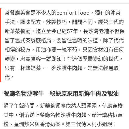
茶餐廳美食是不少人的comfort food，獨有的沖茶
手法、調味配方、炒製技巧，間間不同。經營三代的
新華茶餐廳，迄立至今已經57年，長沙灣老舖不但保
留了舊式茶餐廳格局，要留住舊時的味道，除了代代
相傳的秘方，用油亦要一絲不苟，只因食材如有任何
轉變，忠實食客一試即知！在這個歷盡變幻的世代，
只有一杯熱奶茶、一碗沙嗲牛肉麵，是無法輕易取
代。
餐廳名物沙嗲牛 秘訣原來用新鮮牛肉及靚油
過了午飯時間，新華茶餐廳依然人頭湧湧，侍應穿梭
其中，俐落送上餐廳名物沙嗲牛肉麵、茄汁燴豬扒意
粉、星洲炒米與香滑奶茶。第三代傳人柯小姐說︰