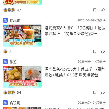
47
食玩買
2026-06-08
精選 ★
港式奶茶8大推介｜特色樽仔＋配菠
蘿油超正 1間獲CNN評奶茶王
7
旅遊
2026-06-14
精選 ★
深圳飲茶推介25大｜近口岸／招牌
蝦餃+乳鴿！¥3.3即焗叉燒餐包
54
食玩買
2026-07-10
精選 ★