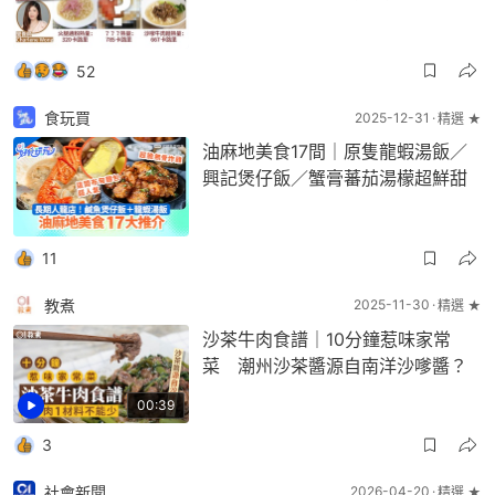
52
食玩買
2025-12-31
精選 ★
油麻地美食17間｜原隻龍蝦湯飯／
興記煲仔飯／蟹膏蕃茄湯檬超鮮甜
11
教煮
2025-11-30
精選 ★
沙茶牛肉食譜｜10分鐘惹味家常
菜 潮州沙茶醬源自南洋沙嗲醬？
00:39
3
社會新聞
2026-04-20
精選 ★