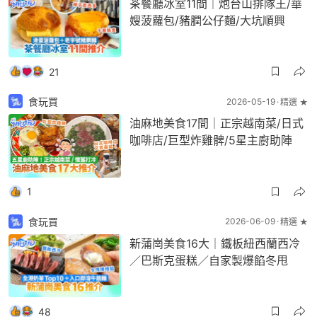
茶餐廳冰室11間｜炮台山排隊王/華
嫂菠蘿包/豬膶公仔麵/大坑順興
21
食玩買
2026-05-19
精選 ★
油麻地美食17間｜正宗越南菜/日式
咖啡店/巨型炸雞髀/5星主廚助陣
1
食玩買
2026-06-09
精選 ★
新蒲崗美食16大｜鐵板紐西蘭西冷
／巴斯克蛋糕／自家製爆餡冬甩
48