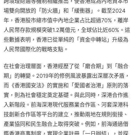
跨境理財通等機制相繼推出，使香港成為內地資本市
場雙向開放的「防火牆」和「緩衝器」。截至2024
年，香港股市總市值中內地企業占比超過70%，離岸
人民幣存款規模突破1.2萬億元，全球佔比近60%。這
些數據表明，香港已從單純的「資金中轉站」升級為
人民幣國際化的戰略支點。
在社會治理層面，香港經歷了從「磨合期」到「融合
期」的轉變。2019年的修例風波暴露出深層次矛盾，
而《香港國安法》的實施和「愛國者治港」原則的落
實，則為社會穩定奠定基礎。與此同時，深港合作進
入新階段。前海深港現代服務業合作區、河套深港科
技創新合作區等平台的建立，推動兩地在規則銜接、
產業協同和民生融合上取得突破。例如，前海通過借
鑑香港商事制度，實現企業註冊「一日辦結」，並探