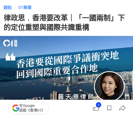
觀點
01專欄
律政思﹒香港要改革｜「一國兩制」下
的定位重塑與國際共識重構
5
在Google
追蹤《香港01》
撰文：
律政思
出版：
2025-02-24 11:30
更新：
2026-03-12 12:39