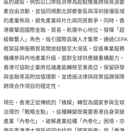
區的建設，例如以口岸經濟帶為起點推進跨境資源要
素自由流動，並協同規劃北部都會區與深圳接壤區域
的產業佈局，避免產業碎片化與同質競爭。同時，香
港需鞏固國際金融、貿易、航運中心地位，發揮「超
級聯繫人」角色，吸引國際高端人才集聚，通過CEPA
框架延伸服務貿易開放經驗至大灣區，促進專業服務
機構參與內地產業升級。面對全球供應鏈重構壓力，
香港可協助企業將低端產能轉移至東南亞，保留研發
與金融等高附加值環節，並透過法律與政策協調保障
跨境合作項目的穩定性。
現在，香港正從傳統的「橋樑」轉型為國家參與全球
治理的「戰略支點」。這種轉變既需要香港自身突破
產業「內卷化」，破解產業結構「內卷化」困境，亦
需在粵港澳大灣區協同中找到「國家所需」與「香港