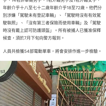
子、14名非華裔男子、1名外籍男子及1名外籍女子，
年齡介乎十八至七十二歲年齡介乎18至72歲。他們分
別涉嫌「駕駛未有登記車輛」、「駕駛時沒有有效駕
駛執照」、「沒有第三者保險而使用車輛」及「駕駛
時沒有戴上認可防護頭盔」。所有被捕人已獲准保釋
候查，須於7月下旬向警方報到。
人員共檢獲54部電動單車，將會安排作進一步檢驗。