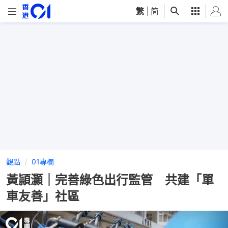
繁
|
简
觀點
01專欄
黃頴灝｜完善綠色出行監管 共建「單
車友善」社區