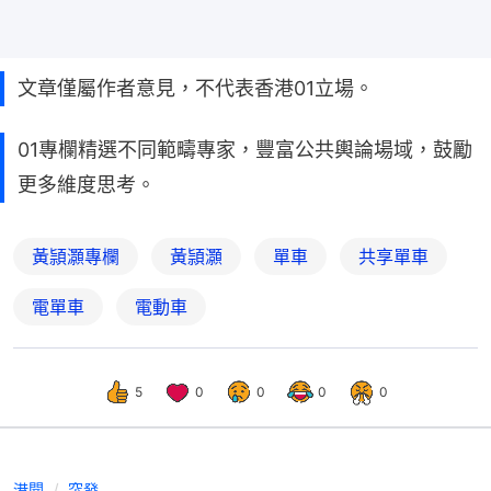
文章僅屬作者意見，不代表香港01立場。
01專欄精選不同範疇專家，豐富公共輿論場域，鼓勵
更多維度思考。
黃頴灝專欄
黃頴灝
單車
共享單車
電單車
電動車
5
0
0
0
0
港聞
突發