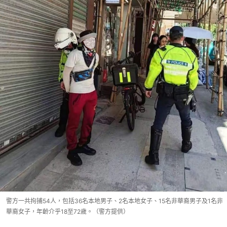
警方一共拘捕54人，包括36名本地男子、2名本地女子、15名非華裔男子及1名非
華裔女子，年齡介乎18至72歲。（警方提供）