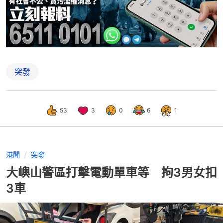
突發
53
3
0
6
1
港聞
突發
大嶼山警區打擊電動單車等 拘3男女扣
3車