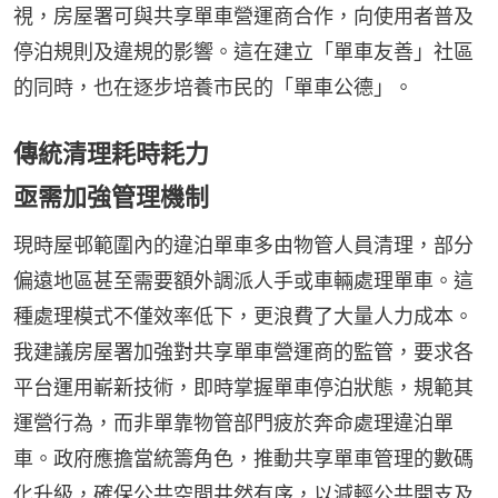
視，房屋署可與共享單車營運商合作，向使用者普及
停泊規則及違規的影響。這在建立「單車友善」社區
的同時，也在逐步培養市民的「單車公德」。
傳統清理耗時耗力
亟需加強管理機制
現時屋邨範圍內的違泊單車多由物管人員清理，部分
偏遠地區甚至需要額外調派人手或車輛處理單車。這
種處理模式不僅效率低下，更浪費了大量人力成本。
我建議房屋署加強對共享單車營運商的監管，要求各
平台運用嶄新技術，即時掌握單車停泊狀態，規範其
運營行為，而非單靠物管部門疲於奔命處理違泊單
車。政府應擔當統籌角色，推動共享單車管理的數碼
化升級，確保公共空間井然有序，以減輕公共開支及