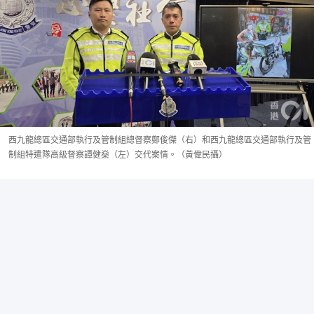
西九龍總區交通部執行及管制組總督察鄭俊傑（右）和西九龍總區交通部執行及管
制組特遣隊高級督察譚健燊（左）交代案情。（黃偉民攝）