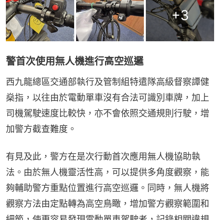
+
3
警首次使用無人機進行高空巡邏
西九龍總區交通部執行及管制組特遣隊高級督察譚健
燊指，以往由於電動單車沒有合法可識別車牌，加上
司機駕駛速度比較快，亦不會依照交通規則行駛，增
加警方截查難度。
有見及此，警方在是次行動首次應用無人機協助執
法。由於無人機靈活性高，可以提供多角度觀察，能
夠輔助警方重點位置進行高空巡邏。同時，無人機將
觀察方法由定點轉為高空鳥瞰，增加警方觀察範圍和
細節，使更容易發現電動單車駕駛者，記錄相關違規