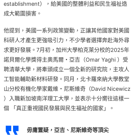
establishment），給美國的整體利益和民生福祉造
成大範圍損害。
他提到，美國一系列政策變動，正讓其他國家對美國
科研人才產生更強吸引力，不少學者選擇奔赴海外尋
求更好發展。7月初，加州大學柏克萊分校的2025年
諾貝爾化學獎得主奧馬爾・亞吉（Omar Yaghi ）受
聘清華大學，將牽頭成立一個全新的研究院，主攻人
工智能輔助新材料研發。同月，北卡羅來納大學教堂
山分校有機化學家戴維・尼斯維奇（David Nicewicz 
）入職新加坡南洋理工大學，並表示十分嚮往這樣一
個 「真正重視國民發展與民生福祉的國家」。
毋庸置疑，亞吉、尼斯維奇等頂尖