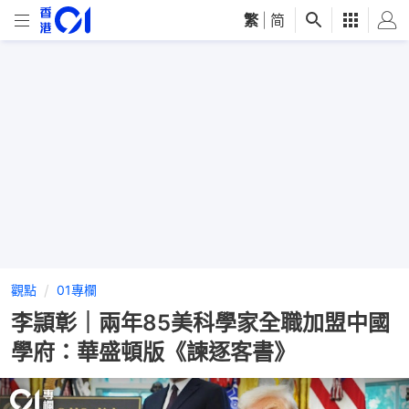
繁
|
简
觀點
01專欄
李頴彰｜兩年85美科學家全職加盟中國
學府：華盛頓版《諫逐客書》