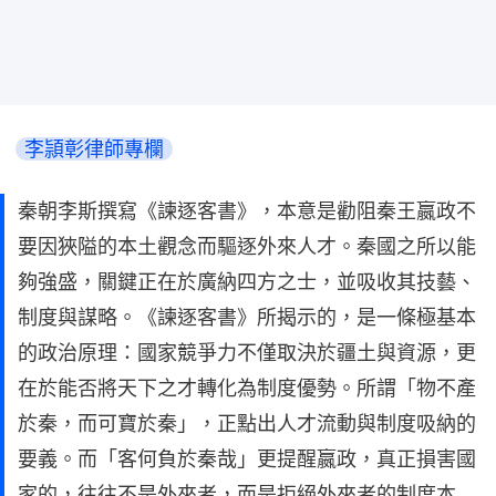
李頴彰律師專欄
秦朝李斯撰寫《諫逐客書》，本意是勸阻秦王嬴政不
要因狹隘的本土觀念而驅逐外來人才。秦國之所以能
夠強盛，關鍵正在於廣納四方之士，並吸收其技藝、
制度與謀略。《諫逐客書》所揭示的，是一條極基本
的政治原理：國家競爭力不僅取決於疆土與資源，更
在於能否將天下之才轉化為制度優勢。所謂「物不產
於秦，而可寶於秦」，正點出人才流動與制度吸納的
要義。而「客何負於秦哉」更提醒嬴政，真正損害國
家的，往往不是外來者，而是拒絕外來者的制度本