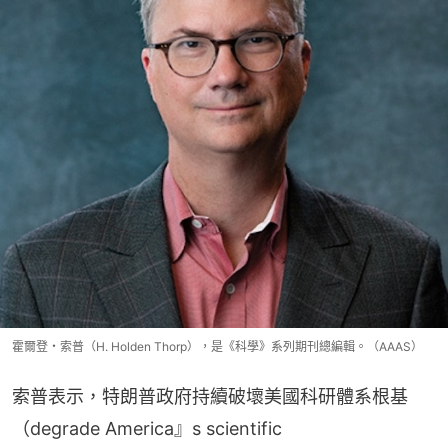
霍爾登・索普（H. Holden Thorp），是《科學》系列期刊總編輯。（AAAS）
索普表示，特朗普政府持續破壞美國科研體系根基
（degrade America』s scientific 