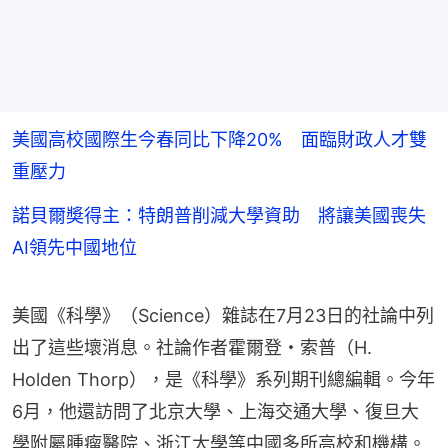
美國高校國際生今春同比下降20% 面臨財政人才雙
重壓力
諾貝爾奬得主：特朗普削減大學資助 將讓美國喪失
AI領先中國地位
美國《科學》（Science）雜誌在7月23日的社論中列
出了這些壞消息。社論作者霍爾登・索普（H. 
Holden Thorp），是《科學》系列期刊總編輯。今年
6月，他還訪問了‌北京大學‌、上海交通大學、復旦大
學附屬腫瘤醫院、浙江大學等中國多所高校和機構。