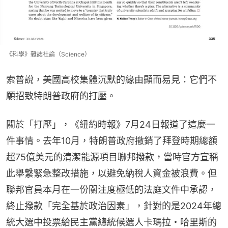
《科學》雜誌社論（Science）
索普說，美國高校集體沉默的緣由顯而易見：它們不
願招致特朗普政府的打壓。
關於「打壓」，《紐約時報》7月24日報道了這麼一
件事情。去年10月，特朗普政府撤銷了拜登時期總額
超75億美元的清潔能源項目聯邦撥款，當時官方宣稱
此舉繫緊急整改措施，以避免納稅人資金被浪費。但
聯邦官員本月在一份關注度極低的法庭文件中承認，
終止撥款「完全基於政治因素」，針對的是2024年總
統大選中投票給民主黨總統候選人卡瑪拉・哈里斯的