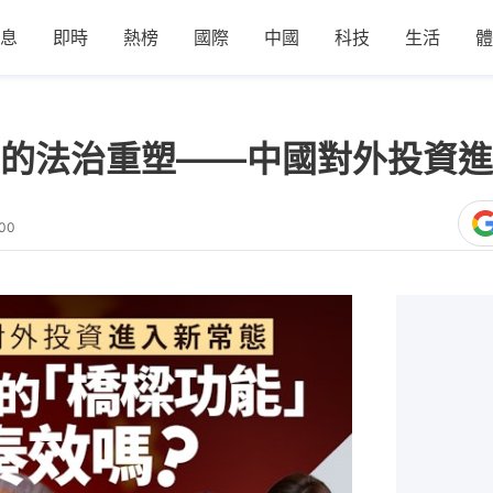
息
即時
熱榜
國際
中國
科技
生活
體
的法治重塑——中國對外投資進
:00