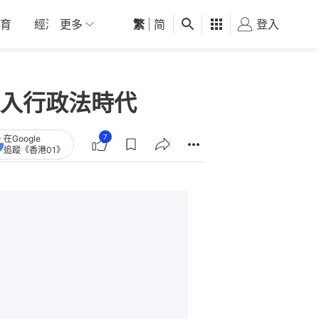
育
經濟
更多
01深圳
繁
觀點
|
简
健康
好食玩飛
登入
女
入行政法時代
7
在Google
追蹤《香港01》