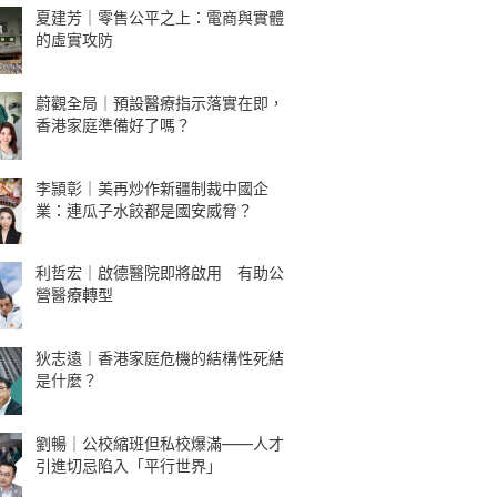
夏建芳｜零售公平之上：電商與實體
的虛實攻防
蔚觀全局｜預設醫療指示落實在即，
香港家庭準備好了嗎？
李頴彰｜美再炒作新疆制裁中國企
業：連瓜子水餃都是國安威脅？
利哲宏｜啟德醫院即將啟用 有助公
營醫療轉型
狄志遠｜香港家庭危機的結構性死結
是什麼？
劉暢｜公校縮班但私校爆滿——人才
引進切忌陷入「平行世界」