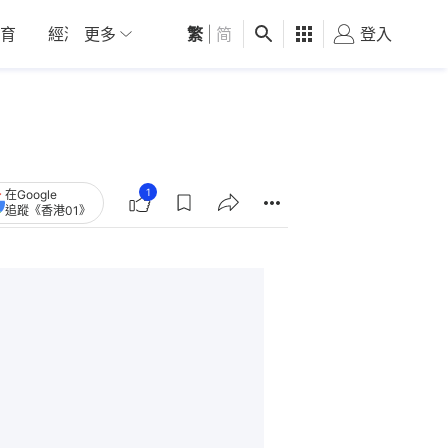
育
經濟
更多
01深圳
繁
觀點
|
简
健康
好食玩飛
登入
女
1
在Google
追蹤《香港01》