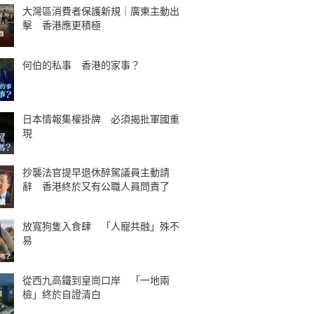
大灣區消費者保護新規｜廣東主動出
擊 香港應更積極
何伯的私事 香港的家事？
日本情報集權掛牌 必須揭批軍國重
現
抄襲法官提早退休醉駕議員主動請
辭 香港終於又有公職人員問責了
放寬狗隻入食肆 「人寵共融」殊不
易
從西九高鐵到皇崗口岸 「一地兩
檢」終於自證清白