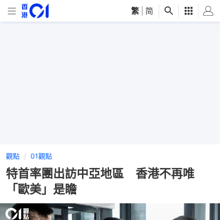
繁
|
简
觀點
01觀點
特首率團出訪中亞地區 香港不再唯
「歐美」是瞻