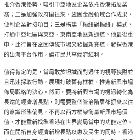
推介香港優勢，吸引中亞地區企業依托香港拓展業
務；二是加強政府間往來，鞏固金融領域合作成果，
便利企業對接項目；三是構建「樞紐對樞紐」模式，
打通中亞地區與東亞、東南亞地區新通道。他最後重
申，此行旨在鞏固傳統市場又發掘新賽道，發揮香港
的出海平台作用，讓市民共享經濟紅利。
值得肯定的是，當局敢於坦誠面對過往的視野狹隘並
且迅速採取行動，展現打破舊有框框、推進新興市場
佈局戰略的決心。然而，要將新興市場的機遇轉化為
長遠的經濟增長點，則需要整個管治階層都摒棄以往
的意識形態偏見，不再以西方框架衡量新興市場價
值，才能重新找準香港在世界變局當中的功能定位。
而在開拓自身經濟新增長點以惠及民生的同時，香港