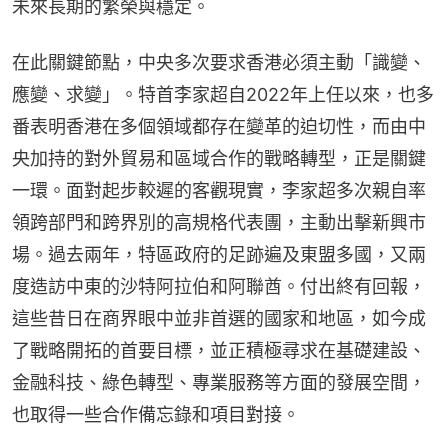
未來長期的繁榮與穩定。
在此關鍵節點，中央多次要求香港必須主動「識變、
應變、求變」。特首李家超自2022年上任以來，也多
番表明香港在多個領域都存在變革的迫切性，而由中
央加持的對外貿易和區域合作的戰略轉型，正是關鍵
一環。面對起步較遲的客觀現實，李家超多次親自率
領跨部門和跨界別的高規格代表團，主動出擊新興市
場。過去兩年，特區政府的足跡遍及東盟多國，又兩
度造訪中東的沙特阿拉伯和阿聯酋。付出終有回報，
這些昔日在商界眼中並非首選的國家和地區，如今成
了戰略開拓的首要目標，並正積極尋求在基礎建設、
金融科技、綠色轉型、專業服務等方面的發展空間，
也取得一些合作備忘錄和項目對接。