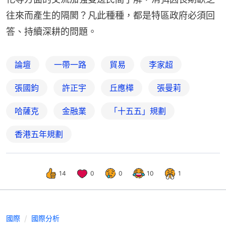
往來而產生的隔閡？凡此種種，都是特區政府必須回
答、持續深耕的問題。
論壇
一帶一路
貿易
李家超
張國鈞
許正宇
丘應樺
張曼莉
哈薩克
金融業
「十五五」規劃
香港五年規劃
14
0
0
10
1
國際
國際分析