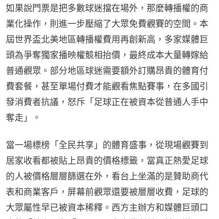
如果說門票是把多數球迷擋在場外，那麼轉播權的商
業化操作，則進一步壓縮了大眾免費觀賽的空間。本
屆世界盃北美地區轉播權費用再創新高，多家媒體巨
頭為爭奪獨家播映權競相抬價，最終成本大量轉嫁給
普通觀眾。部分地區球迷需要額外訂購昂貴的體育付
費套餐，甚至單場付費才能觀看焦點賽事，在多國引
發消費者抗議，怒斥「足球正在被資本從普通人手中
奪走」。
當一場標榜「全民共享」的體育盛事，從現場觀賽到
居家收看都被貼上昂貴的價格標籤，當真正熱愛足球
的人被價格層層篩選在外，看台上坐滿的是贊助商代
表和商業客戶，屏幕前觀眾還要被層層收費，足球的
大眾屬性早已被資本稀釋。西方主辦方和媒體巨頭口