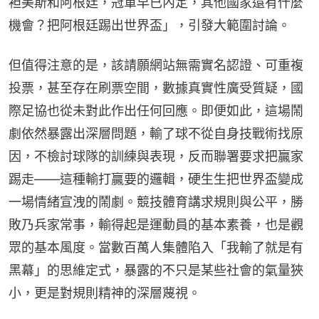
袒美斯和阿根廷，冠軍早已內定，其他國家還有什麼
機會？把阿根廷踢出世界盃」，引發大範圍討論。
但值得注意的是，該請願網站無需實名認證、可重複
投票，甚至存在刷票空間，數據真實性廣受質疑，國
際足協也從未對此作出任何回應。即便如此，這場鬧
劇依然暴露出深層問題，輸了球不從自身技戰術找原
因，不檢討球隊的訓練與表現，反而聯署要求把贏家
踢走——這種輸打贏要的邏輯，硬生生把世界盃變成
一場情緒宣洩的鬧劇。競技體育講求規則與公平，勝
敗乃兵家常事，輸得起是運動員的基本素養，也是觀
眾的基本風度。當數百萬人集體陷入「我輸了就是有
黑幕」的思維定式，暴露的不只是某些社會的氣量狹
小，更是對規則精神的深層蔑視。