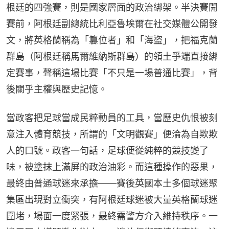
根廷的四強賽，則是國家層面的政治綁架。半決賽開
賽前，阿根廷副總統比利亞魯埃爾在社交媒體公開發
文，將英格蘭稱為「篡位者」和「海盜」，把福克蘭
群島（阿根廷稱馬爾維納斯群島）的領土爭端直接綁
定賽事，聲稱這場比賽「不只是一場普通比賽」，背
後關乎主權與歷史記憶。
當政客把足球當成民粹動員的工具，當歷史仇恨被刻
意注入體育競技，所謂的「文明觀賽」便淪為自欺欺
人的口號。政客一句話，足球便從純粹的競技變了
味，被塗抹上滿屏的政治油彩。而這種操作的惡果，
最終由普通球迷來承擔——賽後英國本土多個球迷聚
集區出現對立衝突，有阿根廷球迷被大量英格蘭球迷
圍堵，場面一度緊張，最終需警方介入維持秩序。一