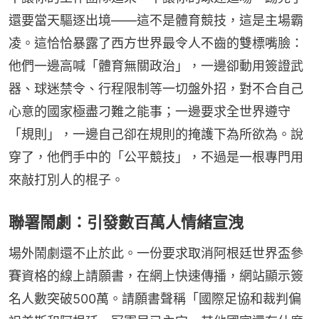
還要當天驅逐出境——這不是體育競技，這是主場霸
凌。這恰恰暴露了西方世界最令人不齒的雙標嘴臉：
他們一邊高喊「體育無關政治」，一邊卻動用簽證武
器、球迷禁令、行程限制等一切盤外招，對不合自己
心意的國家極盡刁難之能事；一邊要求全世界遵守
「規則」，一邊自己卻在規則的掩護下為所欲為。說
穿了，他們手中的「公平競技」，不過是一根專門用
來敲打別人的棍子。
聯署鬧劇：引發數百萬人情緒宣洩
場外鬧劇還不止於此。一份要求取消阿根廷世界盃參
賽資格的線上請願書，在網上快速傳播，網站顯示簽
名人數突破500萬。請願書聲稱「國際足協和裁判偏