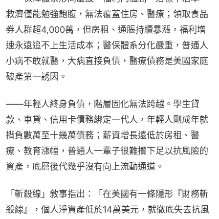
救濟僅能勉強飽腹，無法覆蓋住房、醫療；領取食品
券人群超4,000萬，但房租、通脹持續暴漲，福利增
速永遠追不上生活成本；醫保體系分化嚴重，普通人
小病不敢就醫，大病直接負債，醫療債務是美國家庭
破產第一誘因。
——年輕人終身負債，階層固化無法跨越。學生貸
款、車貸、信用卡債務綁定一代人，年輕人剛成年就
揹負數萬至十幾萬債務；薪資增長遠低於房租、醫
療、教育漲幅，普通人一輩子很難攢下足以抗風險的
資產，底層後代幾乎沒有向上流動通道。
「斬殺線」敘事指出：「在美國有一條隱形『財務斬
殺線』，個人淨資產低於14萬美元，就徹底失去抗風