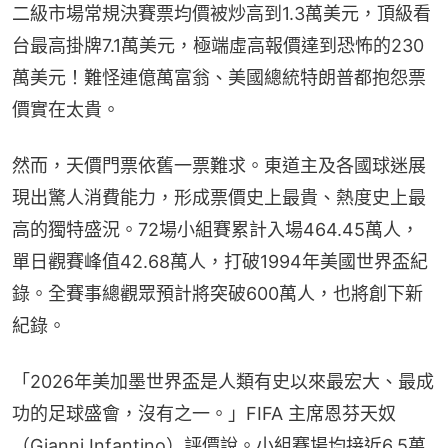
二級市場常規決賽票均價被炒高到1.3萬美元，頂級看
台最高掛牌7.1萬美元，極端虛高報價達到恐怖的230
萬美元！難怪連億萬富翁、美國總統特朗普都抱怨票
價實在太貴。
然而，天價門票依舊一票難求。東道主及各國球迷展
現出驚人消費能力，形成票價史上最貴、熱度史上最
高的獨特盛況。72場小組賽累計入場464.45萬人，
單日觀賽峰值42.68萬人，打破1994年美國世界盃紀
錄。全賽事總觀眾預計將突破600萬人，也將創下新
紀錄。
「2026年美加墨世界盃是人類有史以來最宏大、最成
功的足球盛會，沒有之一。」FIFA 主席恩芬天奴
（Gianni Infantino）評價說。小組賽場均接近6.5萬