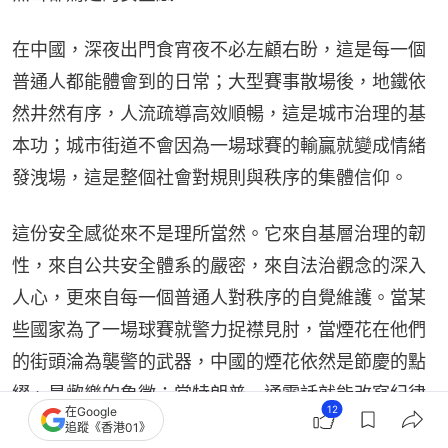
在中國，深夜出門食宵夜不必左顧右盼，這是每一個
普通人都能體會到的日常；大型賽事散場後，地鐵依
然井然有序，人流疏導高效順暢，這是城市治理的基
本功；城市街道不會因為一場球賽的輸贏就變成情緒
發洩場，這是整個社會對規則與秩序的集體信仰。
這份安全感從來不是理所當然。它來自基層治理的韌
性，來自公共安全體系的嚴密，來自法治觀念的深入
人心，更來自每一個普通人對秩序的自覺維護。當某
些國家為了一場球賽就警力捉襟見肘，當煙花在他們
的街頭淪為襲警的武器，中國的煙花依然是節慶的點
綴、是歡樂的象徵；當特朗普一通電話就能改寫紀律
12
在Google
處罰、還能站在頒獎台上，中國的法治底線不容任何
追蹤《香港01》