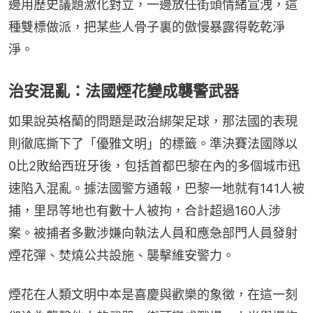
邊用歷史議題激化對立，一邊放任街頭情緒宣洩，這
種雙標做派，把某些人骨子裏的傲慢暴露得乾乾淨
淨。
治安混亂：法國煙花變成襲警武器
如果說英格蘭的問題是政治綁架足球，那法國的表現
則徹底撕下了「優雅文明」的標籤。準決賽法國隊以
0比2敗給西班牙後，包括首都巴黎在內的多個城市迅
速陷入混亂。據法國警方通報，巴黎一地就有141人被
捕，里昂等地也有數十人被拘，合計超過160人涉
案。被捕者多數涉嫌向執法人員和應急部門人員發射
煙花彈、焚燒公共設施、襲擊維安警力。
煙花在人類文明中本是喜慶與歡樂的象徵，在這一刻