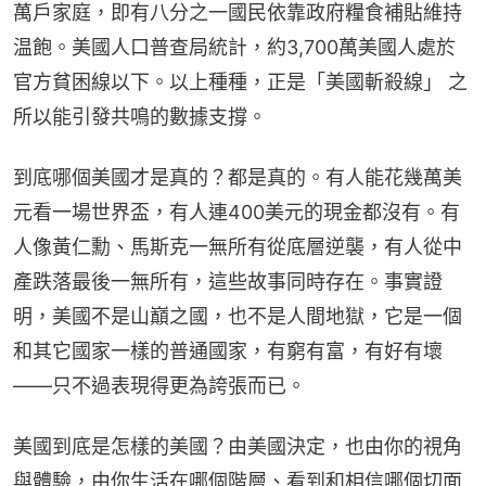
萬戶家庭，即有八分之一國民依靠政府糧食補貼維持
温飽。美國人口普查局統計，約3,700萬美國人處於
官方貧困線以下。以上種種，正是「美國斬殺線」 之
所以能引發共鳴的數據支撐。
到底哪個美國才是真的？都是真的。有人能花幾萬美
元看一場世界盃，有人連400美元的現金都沒有。有
人像黃仁勳、馬斯克一無所有從底層逆襲，有人從中
產跌落最後一無所有，這些故事同時存在。事實證
明，美國不是山巔之國，也不是人間地獄，它是一個
和其它國家一樣的普通國家，有窮有富，有好有壞
——只不過表現得更為誇張而已。
美國到底是怎樣的美國？由美國決定，也由你的視角
與體驗，由你生活在哪個階層、看到和相信哪個切面