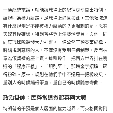
一通總統電話，就能讓球場上的紀律處罰開出特例，
讓規則為權力讓路。足球場上尚且如此，其他領域還
有什麼規矩是不能被權力鬆動的？更諷刺的是，恩芬
天奴其後確認，特朗普將登上決賽頒獎台，與他一同
向奪冠球隊頒發大力神盃。一個公然干預賽事紀律、
踐踏規則尊嚴的人，不僅沒有受到任何制裁，反而被
奉為頒獎禮的座上賓。這種操作，把西方世界掛在嘴
邊的「程序正義」、「規則至上」那塊金字招牌，砸
得粉碎。原來，規則在他們手中不過是一把橡皮尺，
量別人的時候繃得筆直，量自己的時候隨意彎曲。
政治掛帥：民粹當道掀起英阿大戰
特朗普的干預是個人層面的權力越界，而英格蘭對阿