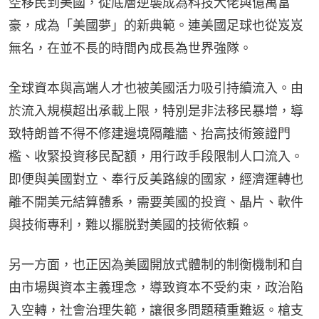
空移民到美國，從底層逆襲成為科技大佬與億萬富
豪，成為「美國夢」的新典範。連美國足球也從岌岌
無名，在並不長的時間內成長為世界強隊。
全球資本與高端人才也被美國活力吸引持續流入。由
於流入規模超出承載上限，特別是非法移民暴增，導
致特朗普不得不修建邊境隔離牆、抬高技術簽證門
檻、收緊投資移民配額，用行政手段限制人口流入。
即便與美國對立、奉行反美路線的國家，經濟運轉也
離不開美元結算體系，需要美國的投資、晶片、軟件
與技術專利，難以擺脱對美國的技術依賴。
另一方面，也正因為美國開放式體制的制衡機制和自
由市場與資本主義理念，導致資本不受約束，政治陷
入空轉，社會治理失範，讓很多問題積重難返。槍支