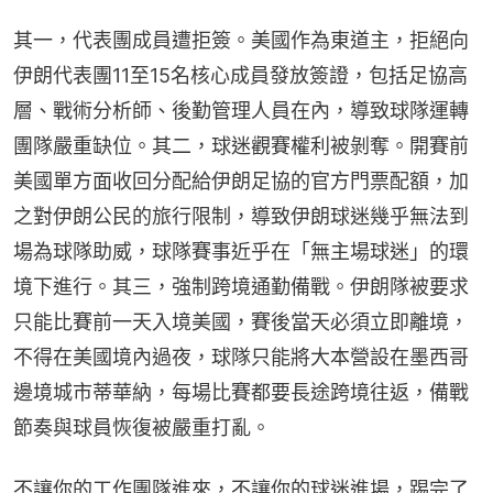
其一，代表團成員遭拒簽。美國作為東道主，拒絕向
伊朗代表團11至15名核心成員發放簽證，包括足協高
層、戰術分析師、後勤管理人員在內，導致球隊運轉
團隊嚴重缺位。其二，球迷觀賽權利被剝奪。開賽前
美國單方面收回分配給伊朗足協的官方門票配額，加
之對伊朗公民的旅行限制，導致伊朗球迷幾乎無法到
場為球隊助威，球隊賽事近乎在「無主場球迷」的環
境下進行。其三，強制跨境通勤備戰。伊朗隊被要求
只能比賽前一天入境美國，賽後當天必須立即離境，
不得在美國境內過夜，球隊只能將大本營設在墨西哥
邊境城市蒂華納，每場比賽都要長途跨境往返，備戰
節奏與球員恢復被嚴重打亂。
不讓你的工作團隊進來，不讓你的球迷進場，踢完了