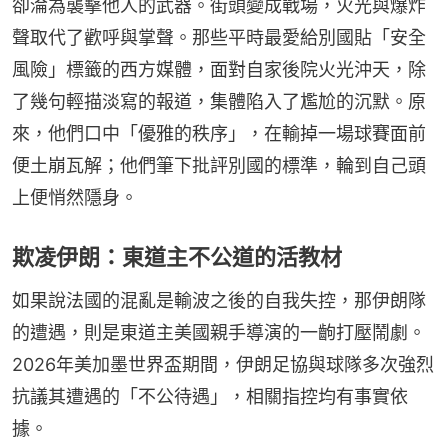
卻淪為襲擊他人的武器。街頭變成戰場，火光與爆炸
聲取代了歡呼與掌聲。那些平時最愛給別國貼「安全
風險」標籤的西方媒體，面對自家後院火光沖天，除
了幾句輕描淡寫的報道，集體陷入了尷尬的沉默。原
來，他們口中「優雅的秩序」，在輸掉一場球賽面前
便土崩瓦解；他們筆下批評別國的標準，輪到自己頭
上便悄然隱身。
欺凌伊朗：東道主不公道的活教材
如果說法國的混亂是輸波之後的自我失控，那伊朗隊
的遭遇，則是東道主美國親手導演的一齣打壓鬧劇。
2026年美加墨世界盃期間，伊朗足協與球隊多次強烈
抗議其遭遇的「不公待遇」，相關指控均有事實依
據。