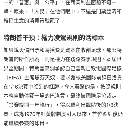
中的「普惠」與「公平」，在商業利益面前不堪一
擊。原來，「人民」在他們眼中，不過是門票經濟和
轉播生意的消費符號罷了。
特朗普干預：權力凌駕規則的活標本
如果說天價門票和轉播費是資本在收割足球，那麼特
朗普的所作所為，則是權力在踐踏賽事規則。本屆世
界盃期間，特朗普高調承認自己曾親自致電國際足協
（FIFA）主席恩芬天奴，要求覆核美國隊前鋒巴洛貢
在1/16決賽中領到的紅牌。令人震驚的是，按照規則
本應自動停賽一場的巴洛貢，最終被國際足協裁定
「禁賽緩期一年執行」，得以順利出戰隨後的1/8決
賽，成為1970年紅黃牌制度引入以來，首位染紅後仍
能繼續參賽的球員。