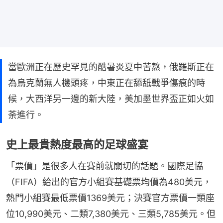
當歐洲正在歷史罕見的酷暑炎夏中苦熬，俄羅斯正在
為烏克蘭無人機頭疼，中東正在舔舐戰爭傷痕的時
候，大西洋另一邊的新大陸，美加墨世界盃正如火如
荼進行。
史上最貴熱度最高的足球盛宴
「票價」是很多人在賽前就關切的話題。國際足協
（FIFA）給出的官方小組賽基礎票均價為480美元，
熱門小組賽最低票價1369美元；決賽官方票價一類座
位10,990美元、二類7,380美元、三類5,785美元。但