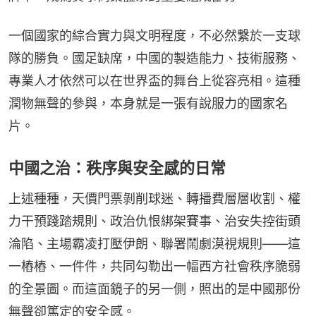
一個國家的綜合實力與文明程度，不必然繫於一支球
隊的勝負。國足缺席，中國的製造能力、技術服務、
專業人才依然可以在世界盃的舞台上從容亮相。這種
潤物無聲的參與，本身就是一張有說服力的國家名
片。
中國之治：秩序與安全感的日常
上述種種，天價門票剝削球迷、轉播費層層收割、權
力干預踐踏規則、政治仇恨綁架賽事、治安失控街頭
淪陷、主場霸凌打壓伊朗、聯署鬧劇漠視規則——這
一樁樁、一件件，共同勾勒出一幅西方社會秩序脆弱
的全景圖。而這面鏡子的另一側，照出的是中國那份
無聲卻篤定的安全感。