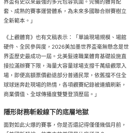
界盃有史以來最強的多元包容氛圍。完備的體育配
套、成熟的賽事運營體系，為未來多國聯合辦賽樹立
全新範本。」
《上觀體育》也有文稿表示：「單論現場規模、場館
硬件、全民參與度，2026美加墨世界盃毫無懸念是世
界盃歷史最成功一屆。北美髮達職業體育基礎設施直
接拉滿辦賽下限，海量大容量球場支撐千萬級觀眾入
場，即便高額票價勸退部分普通民眾，依舊擋不住全
球球迷奔赴現場的熱情，各項觀賽紀錄被連續刷新，
商業價值、全球傳播度雙雙登頂歷屆。」
隱形財務斬殺線下的底層地獄
面對如此火爆的賽事，你是否還記得僅僅幾個月前，