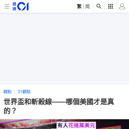
繁
|
简
觀點
01觀點
世界盃和斬殺線——哪個美國才是真
的？