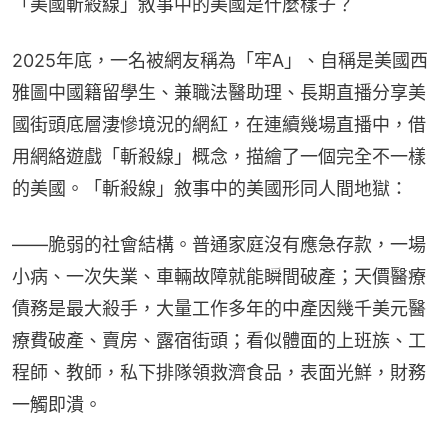
「美國斬殺線」敘事中的美國是什麼樣子？
2025年底，一名被網友稱為「牢A」、自稱是美國西
雅圖中國籍留學生、兼職法醫助理、長期直播分享美
國街頭底層淒慘境況的網紅，在連續幾場直播中，借
用網絡遊戲「斬殺線」概念，描繪了一個完全不一樣
的美國。「斬殺線」敘事中的美國形同人間地獄：
——脆弱的社會結構。普通家庭沒有應急存款，一場
小病、一次失業、車輛故障就能瞬間破產；天價醫療
債務是最大殺手，大量工作多年的中產因幾千美元醫
療費破產、賣房、露宿街頭；看似體面的上班族、工
程師、教師，私下排隊領救濟食品，表面光鮮，財務
一觸即潰。