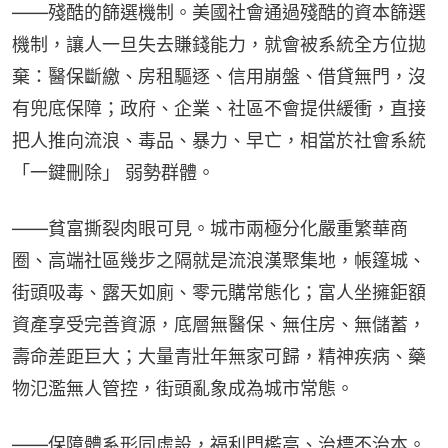
——殘酷的篩選機制。美國社會通過殘酷的資本篩選
機制，讓人一旦失去賺錢能力，就會被系統全方位拋
棄：醫保斷繳、房租驅逐、信用崩盤、借貸無門，沒
有兜底保障；政府、企業、社區不會提供緩衝，直接
把人推向流浪、毒品、暴力、早亡，相當於社會系統 
「一鍵刪除」 弱勢群體。
——貧富撕裂肉眼可見。城市兩極分化嚴重繁華商
圈、高端社區幾步之隔就是流浪漢聚集地，帳篷城、
街頭吸毒、露天如廁、零元購常態化；富人坐擁鉅額
資產享受完善資源，底層無醫保、無住房、無儲蓄，
壽命差距巨大；大量青壯年無家可歸，精神疾病、藥
物氾濫無人管控，街頭亂象成為城市常態。
——保障體系形同虛設，福利門檻高、治標不治本。