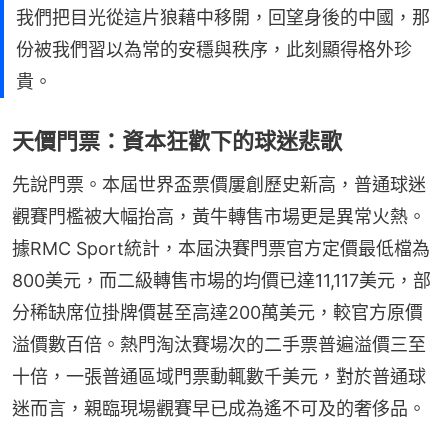
我們把目光從這片狼藉中移開，回望身後的中國，那
份被我們習以為常的安穩與秩序，此刻顯得格外珍
貴。
天價門票：資本狂歡下的球迷悲歌
先說門票。本屆世界盃票價屢創歷史新高，普通球迷
觀賽門檻被大幅抬高，黃牛轉售市場更是異常火熱。
據RMC Sport統計，本屆決賽門票官方定價最低檔為
800美元，而二級轉售市場的均價已達11,117美元，部
分稀缺席位掛牌價甚至高達200萬美元，較官方原價
溢價數百倍。熱門淘汰賽場次的二手票普遍溢價三至
十倍，一張普通區域門票動輒數千美元，對於普通球
迷而言，親臨現場觀賽早已成為遙不可及的奢侈品。