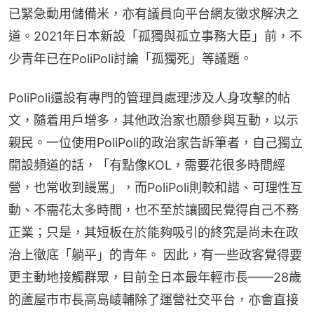
已緊急動用儲備米，亦有議員向平台網友徵求解決之
道。2021年日本新設「孤獨與孤立事務大臣」前，不
少青年已在PoliPoli討論「孤獨死」等議題。
PoliPoli還設有專門的管理員處理涉及人身攻擊的帖
文，隨着用戶增多，其他政治家也願參與互動，以示
親民。一位使用PoliPoli的政治家告訴筆者，自己獨立
開設頻道的話，「有點像KOL，需要花很多時間經
營，也常收到謾罵」，而PoliPoli則較和諧、可理性互
動、不需花太多時間，也不至於讓國民覺得自己不務
正業；只是，其短板在於能夠吸引的終究是尚未在政
治上徹底「躺平」的青年。 因此，有一些政客覺得要
更主動地接觸群眾，目前全日本最年輕市長——28歲
的蘆屋市市長高島崚輔除了運營社交平台，亦會直接