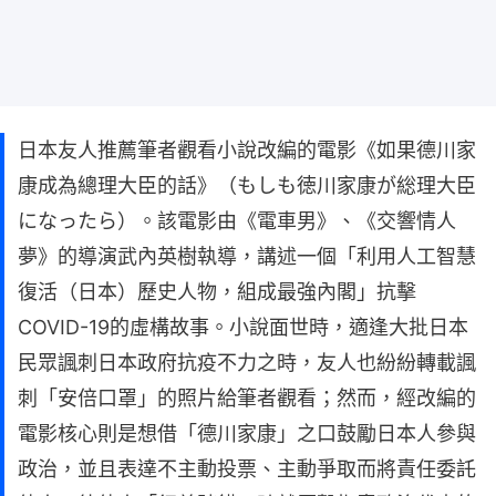
日本友人推薦筆者觀看小說改編的電影《如果德川家
康成為總理大臣的話》（もしも徳川家康が総理大臣
になったら）。該電影由《電車男》、《交響情人
夢》的導演武內英樹執導，講述一個「利用人工智慧
復活（日本）歷史人物，組成最強內閣」抗擊
COVID-19的虛構故事。小說面世時，適逢大批日本
民眾諷刺日本政府抗疫不力之時，友人也紛紛轉載諷
刺「安倍口罩」的照片給筆者觀看；然而，經改編的
電影核心則是想借「德川家康」之口鼓勵日本人參與
政治，並且表達不主動投票、主動爭取而將責任委託