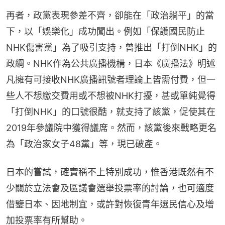
再者，政黨表現參差不齊，卻能在「政治躺平」的當
下，以「娛樂化」成功闖出。例如「保護國民防止
NHK傷害黨」為了吸引支持，曾推出「打倒NHK」的
政綱。NHK作為公共廣播機構，日本《廣播法》明述
凡擁有可接收NHK廣播訊號者理論上皆需付費，但一
些人不想繳交費用或不想被NHK打擾，甚或單純覺得
「打倒NHK」的口號很酷，就支持了該黨，促使其在
2019年參議院中獲得議席。然而，該黨後來戰略更名
為「政治家女子48黨」等，現已破產。
日本的嘗試，確實稱不上特別成功，惟香港既然有不
少關於立法會及區議會選舉投票率的討論，也可適度
借鑒日本、因地制宜，或許對恢復青年選民信心及增
加投票率有所幫助。