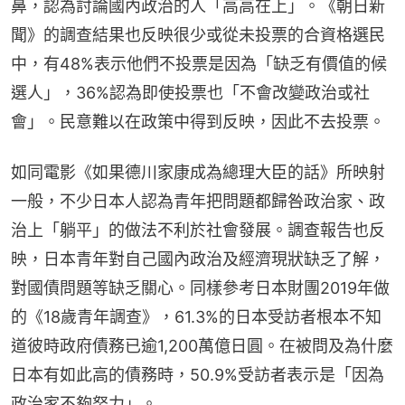
鼻，認為討論國內政治的人「高高在上」。《朝日新
聞》的調查結果也反映很少或從未投票的合資格選民
中，有48%表示他們不投票是因為「缺乏有價值的候
選人」，36%認為即使投票也「不會改變政治或社
會」。民意難以在政策中得到反映，因此不去投票。
如同電影《如果德川家康成為總理大臣的話》所映射
一般，不少日本人認為青年把問題都歸咎政治家、政
治上「躺平」的做法不利於社會發展。調查報告也反
映，日本青年對自己國內政治及經濟現狀缺乏了解，
對國債問題等缺乏關心。同樣參考日本財團2019年做
的《18歲青年調查》，61.3%的日本受訪者根本不知
道彼時政府債務已逾1,200萬億日圓。在被問及為什麼
日本有如此高的債務時，50.9%受訪者表示是「因為
政治家不夠努力」。