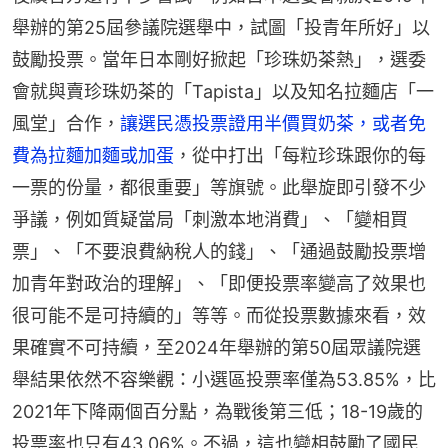
舉辦的第25屆參議院選舉中，試圖「投青年所好」以
鼓勵投票。當年日本剛好掀起「珍珠奶茶熱」，選委
會就與賣珍珠奶茶的「Tapista」以及知名拉麵店「一
風堂」合作，
讓選民憑投票證用半價買奶茶，或者免
費為拉麵加麵或加蛋
，從中打出「每粒珍珠跟你的每
一票的份量，都很重要」等旗號。此舉旋即引發不少
爭議，例如質疑當局「刺激本地消費」、「變相買
票」、「不要浪費納稅人的錢」、「通過鼓勵投票增
加青年對政治的理解」、「即便投票率變高了效果也
很可能不是可持續的」等等。而從投票數據來看，效
果確實不可持續，至2024年舉辦的第50屆眾議院選
舉結果依然不容樂觀：小選區投票率僅為53.85%，比
2021年下降兩個百分點，為戰後第三低；18-19歲的
投票率也只有43.06%。不過，這也變相鼓勵了國民