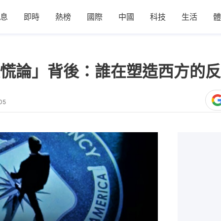
息
即時
熱榜
國際
中國
科技
生活
體
慌論」背後：誰在塑造西方的反
05