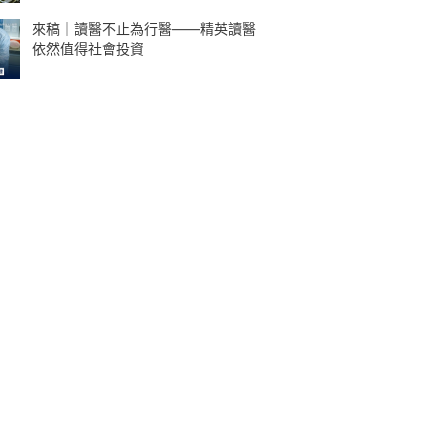
來稿｜讀醫不止為行醫——精英讀醫
依然值得社會投資