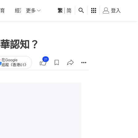
育
經濟
更多
01深圳
繁
觀點
|
简
健康
好食玩飛
登入
女
華認知？
21
在Google
追蹤《香港01》