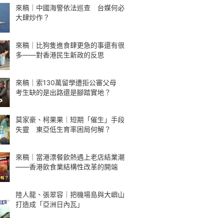
來稿｜中國海警依法巡查 台媒何必
大肆炒作？
來稿｜比狗隻進食肆更急的事還有很
多——對香港民生新政的反思
來稿｜索130萬留學遭拒公審父母
考生缺的是出路還是腳踏實地？
莫家豪、柯果果｜短期「催生」手段
失靈 東亞低生育率困局何解？
來稿｜當港漂餐飲熱遇上老店結業潮
——香港飲食業結構性改革的開端
陸人龍、張翠容｜把機場島與大嶼山
打造成「亞洲日內瓦」