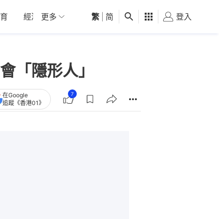
育
經濟
更多
01深圳
繁
觀點
|
简
健康
好食玩飛
登入
女
會「隱形人」
7
在Google
追蹤《香港01》