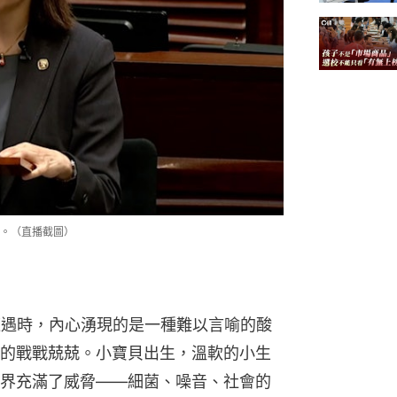
。（直播截圖）
的遭遇時，內心湧現的是一種難以言喻的酸
的戰戰兢兢。小寶貝出生，溫軟的小生
界充滿了威脅——細菌、噪音、社會的