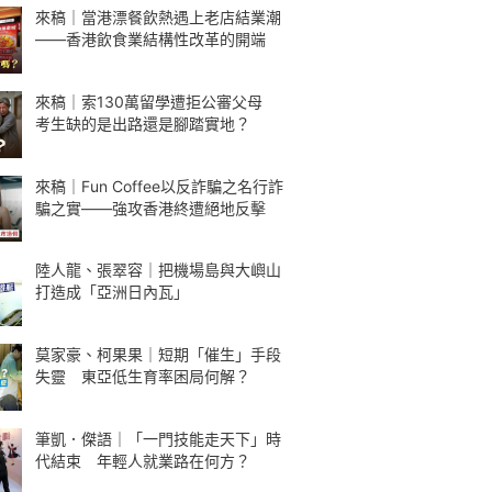
來稿｜當港漂餐飲熱遇上老店結業潮
——香港飲食業結構性改革的開端
來稿｜索130萬留學遭拒公審父母
考生缺的是出路還是腳踏實地？
來稿｜Fun Coffee以反詐騙之名行詐
騙之實——強攻香港終遭絕地反擊
陸人龍、張翠容｜把機場島與大嶼山
打造成「亞洲日內瓦」
莫家豪、柯果果｜短期「催生」手段
失靈 東亞低生育率困局何解？
筆凱．傑語｜「一門技能走天下」時
代結束 年輕人就業路在何方？