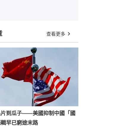
章
查看更多
晶片到瓜子——美國抑制中國「國
邏輯早已窮途末路