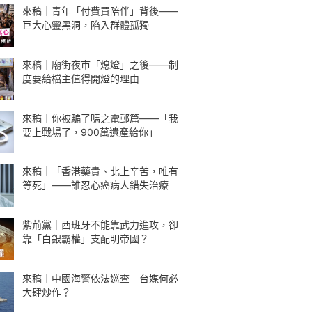
來稿｜青年「付費買陪伴」背後——
巨大心靈黑洞，陷入群體孤獨
來稿｜廟街夜市「熄燈」之後——制
度要給檔主值得開燈的理由
來稿｜你被騙了嗎之電郵篇——「我
要上戰場了，900萬遺產給你」
來稿｜「香港藥貴、北上辛苦，唯有
等死」——誰忍心癌病人錯失治療
紫荊黨｜西班牙不能靠武力進攻，卻
靠「白銀霸權」支配明帝國？
來稿｜中國海警依法巡查 台媒何必
大肆炒作？