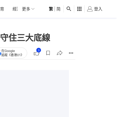
育
經濟
更多
01深圳
繁
觀點
|
简
健康
好食玩飛
登入
女
守住三大底線
3
在Google
追蹤《香港01》