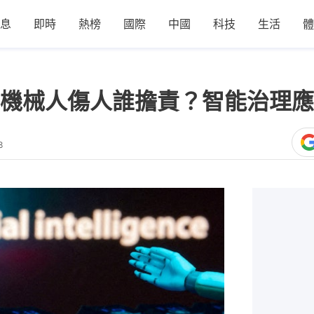
息
即時
熱榜
國際
中國
科技
生活
體
機械人傷人誰擔責？智能治理應
8