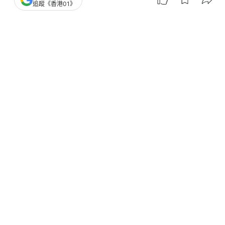
追蹤《香港01》
撰文：
01論壇
出版：
2026-06-30 12:00
更新：
2026-06-30 12:00
來稿作者：張達明