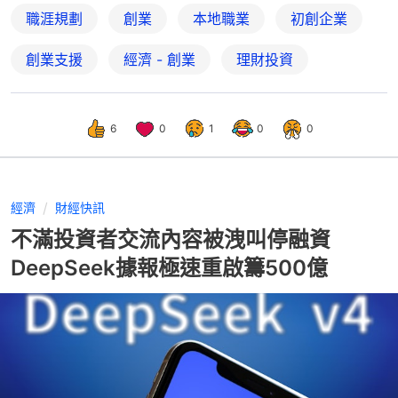
職涯規劃
創業
本地職業
初創企業
創業支援
經濟 - 創業
理財投資
6
0
1
0
0
經濟
財經快訊
不滿投資者交流內容被洩叫停融資
DeepSeek據報極速重啟籌500億