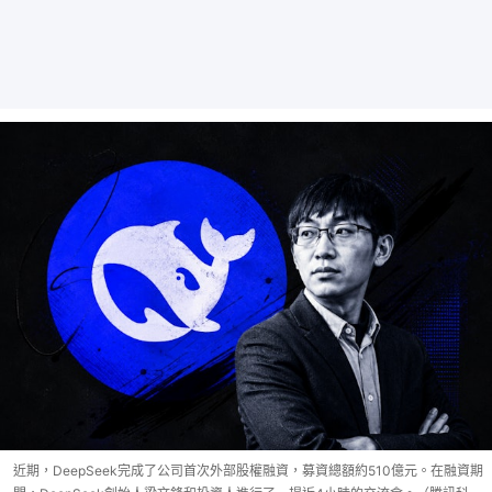
近期，DeepSeek完成了公司首次外部股權融資，募資總額約510億元。在融資期