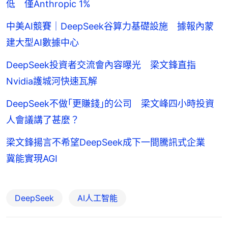
低 僅Anthropic 1%
中美AI競賽｜DeepSeek谷算力基礎設施 據報內蒙
建大型AI數據中心
DeepSeek投資者交流會內容曝光 梁文鋒直指
Nvidia護城河快速瓦解
DeepSeek不做｢更賺錢｣的公司 梁文峰四小時投資
人會議講了甚麼？
梁文鋒揚言不希望DeepSeek成下一間騰訊式企業
冀能實現AGI
DeepSeek
AI人工智能