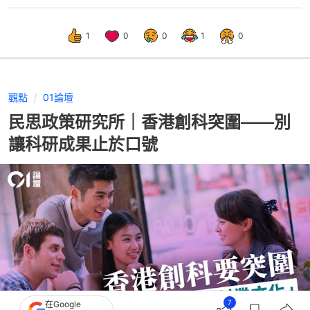
1
0
0
1
0
觀點
01論壇
民思政策研究所｜香港創科突圍——別
讓科研成果止於口號
7
在Google