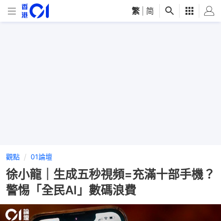
繁
|
简
觀點
01論壇
徐小龍｜生成五秒視頻=充滿十部手機？
警惕「全民AI」數碼浪費