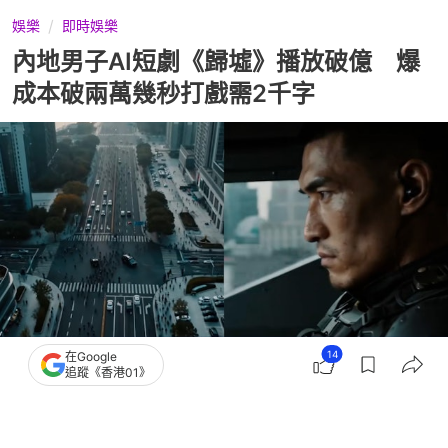
娛樂
即時娛樂
內地男子AI短劇《歸墟》播放破億 爆
成本破兩萬幾秒打戲需2千字
14
在Google
追蹤《香港01》
撰文：
亞瑟
出版：
2026-08-07 22:30
更新：
2026-08-07 22:30