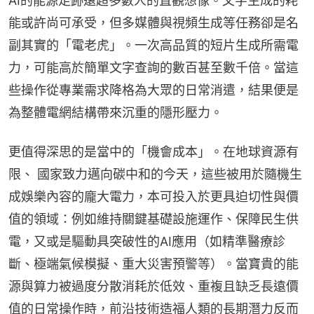
AI的能源足跡遠超多數人的直觀想像。文字生成的耗
能或許尚可承受，但多媒體與視頻生成等任務卻是名
副其實的「電老虎」。一次高品質的短片生成所需電
力，可能高於簡單文字查詢的數百甚至數千倍。當這
些操作從專業需求降格為大眾的日常消遣，結果便是
為整體電網結構帶來沉重的隱形壓力。
更值得深思的是當中的「機會成本」。在地球資源有
限、 國家致力邁向碳中和的今天，這些被用於隨機生
成娛樂內容的龐大電力，本可投入於更具迫切性與價
值的領域：例如維持關鍵基礎設施運作、保障民生供
電，又或是驅動具突破性的AI應用（如精準醫療診
斷、極端氣候模擬、重大災害預警等）。當寶貴的能
源與算力被過度分散消耗於低效、重複且缺乏長遠價
值的日常操作時，前沿技術造福人類的長期潛力反而