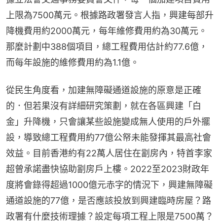
上限為7500萬元。根據路政署發言人指，興建每部升
降機費用約2000萬元，每年維修費用約為30萬元。
那麼計劃中388個項目，總工程費用估計約77.6億，
而每年設施的維修費用約為1.1億。
從民生角度看，加建無障礙通道設施的原意是正確
的．但若果沒有詳細研究策劃，就在各區興建「白
金」升降機，只會讓某些設施變成無人使用的戶外擺
設，導致總工程費用約77億公帑未能發揮其最高社會
效益。目前香港約有22萬人居住在劏房內，特首李家
超曾承諾盡快協助劏房戶上樓。2022至2023財政年
度將會錄得超過1000億元赤字的情況下，興建無障礙
通道設施的77億，是否應該投放到興建臨時房屋？路
政署有什麼技術理據？設定每項工程上限是7500萬？