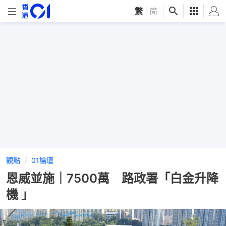
繁
|
简
觀點
01論壇
恩威並施｜7500萬 路政署「白金升降
機 」