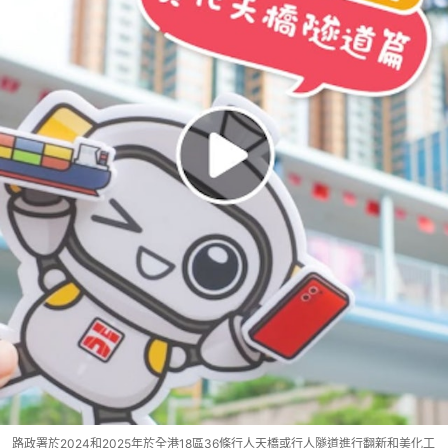
路政署於2024和2025年於全港18區36條行人天橋或行人隧道進行翻新和美化工