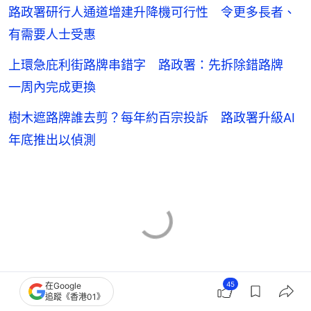
路政署研行人通道增建升降機可行性 令更多長者、
有需要人士受惠
上環急庇利街路牌串錯字 路政署：先拆除錯路牌
一周內完成更換
樹木遮路牌誰去剪？每年約百宗投訴 路政署升級AI
年底推出以偵測
45
在Google
追蹤《香港01》
路政署
區議會選舉2019 - 葵青區 - 荔景