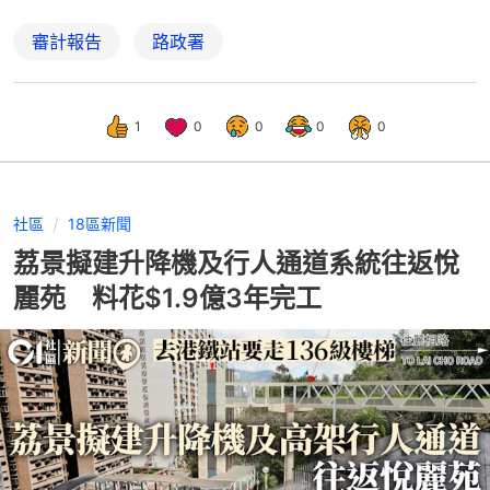
審計報告
路政署
1
0
0
0
0
社區
18區新聞
荔景擬建升降機及行人通道系統往返悅
麗苑 料花$1.9億3年完工