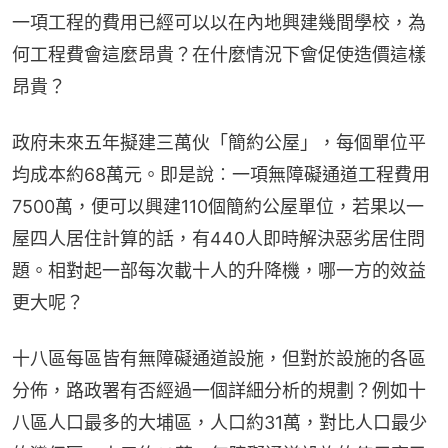
一項工程的費用已經可以以在內地興建幾間學校，為
何工程費會這麼昂貴？在什麼情況下會促使造價這樣
昂貴？
政府未來五年擬建三萬伙「簡約公屋」，每個單位平
均成本約68萬元。即是說︰一項無障礙通道工程費用
7500萬，便可以興建110個簡約公屋單位，若果以一
屋四人居住計算的話，有440人即時解決惡劣居住問
題。相對起一部每次載十人的升降機，哪一方的效益
更大呢？
十八區每區皆有無障礙通道設施，但對於設施的各區
分佈，路政署有否經過一個詳細分析的規劃？例如十
八區人口最多的大埔區，人口約31萬，對比人口最少