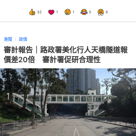
32
1
1
5
6
港聞
政情
審計報告｜路政署美化行人天橋隧道報
價差20倍 審計署促研合理性