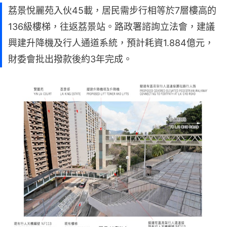
荔景悅麗苑入伙45載，居民需步行相等於7層樓高的
136級樓梯，往返荔景站。路政署諮詢立法會，建議
興建升降機及行人通道系統，預計耗資1.884億元，
財委會批出撥款後約3年完成。