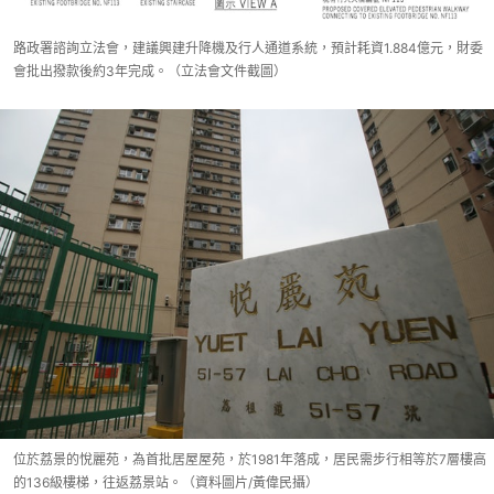
路政署諮詢立法會，建議興建升降機及行人通道系統，預計耗資1.884億元，財委
會批出撥款後約3年完成。（立法會文件截圖）
位於荔景的悅麗苑，為首批居屋屋苑，於1981年落成，居民需步行相等於7層樓高
的136級樓梯，往返荔景站。（資料圖片/黃偉民攝）