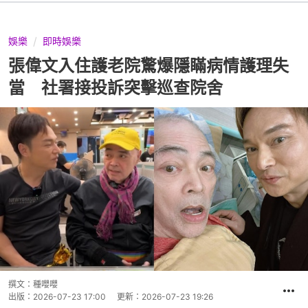
娛樂
即時娛樂
張偉文入住護老院驚爆隱瞞病情護理失
當 社署接投訴突擊巡查院舍
撰文：
種嚶嚶
出版：
2026-07-23 17:00
更新：
2026-07-23 19:26