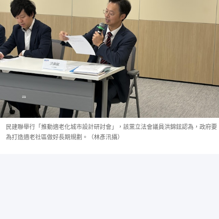
民建聯舉行「推動適老化城市設計研討會」，該黨立法會議員洪錦鉉認為，政府要
為打造適老社區做好長期規劃。（林彥汛攝）