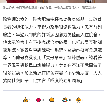
慶土透過虛擬實境遊戲訓練，改善站立、平衡力及認知能力。（歐嘉樂攝）
除物理治療外，院舍配備多種高端復康儀器，以改善
長者的認知能力、平衡力及手眼協調能力。患有前列
腺癌、年過八旬的的許新源因腳力欠佳而入住院舍，
他表示院舍中有不少高端治療儀器，包括心景互動訓
練系統、實景單車訓練軟件系統、互動虛擬實景遊戲
等，而他最喜愛使用「實景單車」訓練儀器，邊看著
世界風景邊踩單車訓練腳力，令其在不知不覺間做了
很多運動。加上新源在院舍認識了不少新朋友，大大
擴闊社交圈子，他笑言「喺度終老都願意」。
1
0
0
0
0