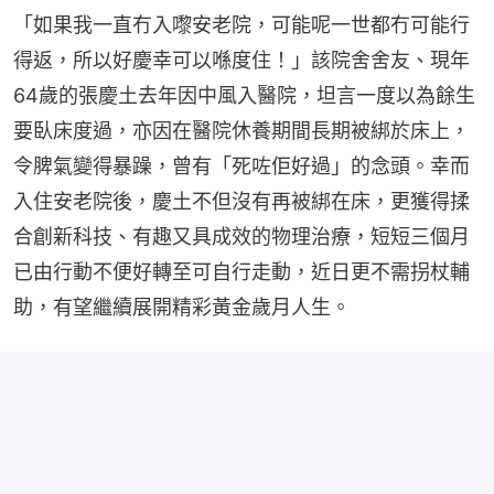
「如果我一直冇入嚟安老院，可能呢一世都冇可能行
得返，所以好慶幸可以喺度住！」該院舍舍友、現年
64歲的張慶土去年因中風入醫院，坦言一度以為餘生
要臥床度過，亦因在醫院休養期間長期被綁於床上，
令脾氣變得暴躁，曾有「死咗佢好過」的念頭。幸而
入住安老院後，慶土不但沒有再被綁在床，更獲得揉
合創新科技、有趣又具成效的物理治療，短短三個月
已由行動不便好轉至可自行走動，近日更不需拐杖輔
助，有望繼續展開精彩黃金歲月人生。