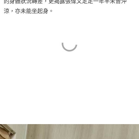
的身體狀況轉差，更揭露張偉文足足一年半未曾沖
涼，亦未能坐起身。