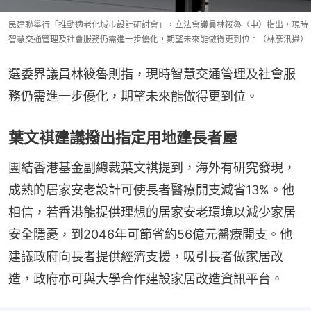
民建聯舉行「推動適老化城市設計研討會」，立法會議員林筱魯（中）指出，現時
智慧交通管理及社會服務仍需進一步優化，期望未來能做得更到位。（林彥汛攝）
選委界議員林筱魯則指，現時智慧交通管理及社會服
務仍需進一步優化，期望未來能做得更到位。
葉文褀建議撥出指定用地建長者屋
團結香港基金副總裁葉文褀提到，海外有研究發現，
成熟的居家安老設計可使長者醫療開支減省13%。他
相信，若香港能提供理想的居家安老環境以減少家居
安全隱憂，到2046年可節省約56億元醫療開支。他
建議政府向長者提供經濟支援，吸引長者做家居改
造，政府亦可與大學合作建設家居改造資訊平台。