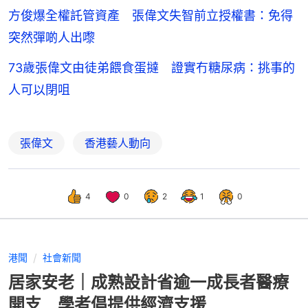
方俊爆全權託管資產 張偉文失智前立授權書：免得
突然彈啲人出嚟
73歲張偉文由徒弟餵食蛋撻 證實冇糖尿病：挑事的
人可以閉咀
張偉文
香港藝人動向
4
0
2
1
0
港聞
社會新聞
居家安老｜成熟設計省逾一成長者醫療
開支 學者倡提供經濟支援