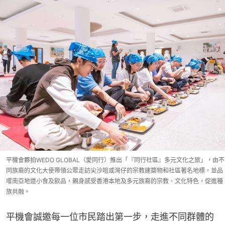
平機會夥拍WEDO GLOBAL（愛同行）推出「『同行社區』多元文化之旅」，由不
同族裔的文化大使帶領公眾走訪尖沙咀或灣仔的宗教建築物和社區著名地標，並品
嚐南亞地道小食及飲品，親身感受香港本地及多元族裔的宗教、文化特色，促進種
族共融。
平機會誠邀每一位市民踏出第一步，走進不同群體的