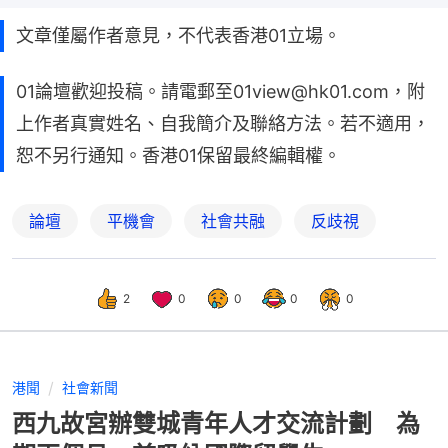
文章僅屬作者意見，不代表香港01立場。
01論壇歡迎投稿。請電郵至01view@hk01.com，附
上作者真實姓名、自我簡介及聯絡方法。若不適用，
恕不另行通知。香港01保留最終編輯權。
論壇
平機會
社會共融
反歧視
2
0
0
0
0
港聞
社會新聞
西九故宮辦雙城青年人才交流計劃 為