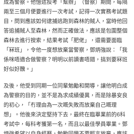
成為警察。他憶述投考「幫辦」（督察）期間，每隔
兩至三個月便要進行一次考試，記得一次實務考試題
目，問到應該如何逮捕逃跑到森林的賊人，當時他回
答追捕賊人至森林，然而正確做法，應該是包圍整個
森林去進行搜索，結果考試「肥佬」，還需要面臨
「冧班」，令他一度想放棄當警察，鄧炳強說：「我
係咪唔適合做警察？明明以前讀書唔錯，搞到要冧班
好似好醜。」
及後，他受到同期一位同輩勉勵和開導，讓他明白成
為警察的目的，並不是為求成績優異，而是除暴安良
的初心，「冇理由為一次嘅失敗而放棄自己嘅理
想」。他後來決定堅持下去，最終在臨畢業前的6科
考試中，每科考獲第一名，而且以最佳學員畢業。鄧
炳強希望以自身經歷，勉勵同學不要輕言放棄，應該