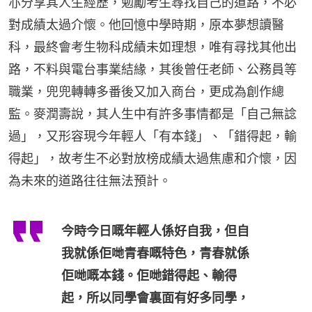
亦分享其人生經歷，勉勵考生尋找自己的道路，不必
對成績太過介懷。他回憶中學時期，原本夢想讀醫
科，最終會考生物科成績未如理想，唯有尋找其他出
路，不料與電台事業結緣，其後曾任老師、公務員等
職業，兜兜轉轉多番後又加入商台，更成為創作總
監。麥潤壽說，其人生中有許多事情都是「自己無諗
過」，又形容現今年輕人「有本錢」、「錯得起，輸
得起」，故考生不必對放榜成績太過焦慮和介懷，因
為未來的道路往往無法預計。
今時今日嘅年輕人係好自我，但自
我就係佢哋青春嘅特色，青春就係
佢哋嘅本錢。佢哋錯得起、輸得
起，所以同學會裏面有好多同學，