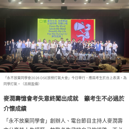
「永不放棄同學會2026 DSE放榜打氣大會」今日舉行，應屆考生於台上表演，為
同學打氣。（呂婉盈攝）
麥潤壽憶會考失意終闖出成就 籲考生不必過於
介懷成績
「永不放棄同學會」創辦人、電台節目主持人麥潤壽