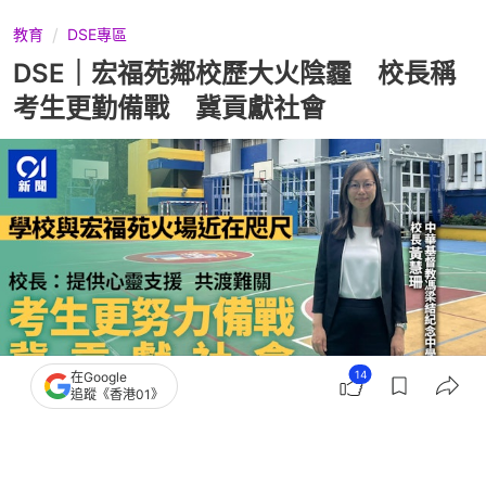
教育
DSE專區
DSE｜宏福苑鄰校歷大火陰霾 校長稱
考生更勤備戰 冀貢獻社會
14
在Google
追蹤《香港01》
撰文：
賴卓盈
出版：
2026-07-14 07:00
更新：
2026-07-16 14:12