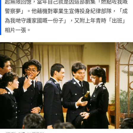
起無限回憶，當年自己就是因這部劇集「燃點咗我嘅
警察夢」。他藉機對畢業生宣傳投身紀律部隊，「成
為我哋守護家國嘅一份子」，又附上年青時「出班」
相片一張。