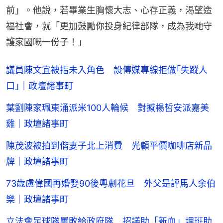
前」。他說，若畢業生胸懷大志、心存正義，渴望造
福社會，就「更加鼓勵你投身紀律部隊，成為我哋守
護家國嘅一份子！」
議員陳文宜被指未入角色 設傳媒專線拒做｢失蹤人
口｣｜政壇諸事町
葉劉陳家珮東涌派米100人輪候 對撼楊哲安派嘉美
雞｜政壇諸事町
陳茂波被拍到偕妻子北上消費 光顧平價咖啡店新品
牌｜政壇諸事町
73歲盧偉國再婚娶90後粵劇花旦 外父是評馬人余伯
樂｜政壇諸事町
立法會足球隊屢敗給政府隊 招議助「新血」埋班助