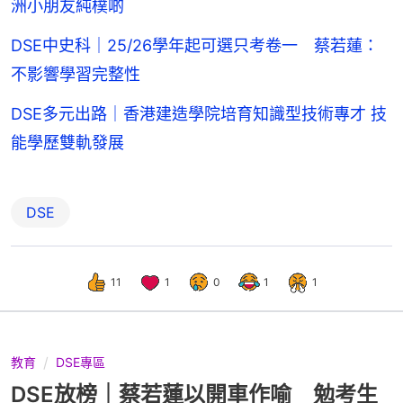
洲小朋友純樸啲
DSE中史科｜25/26學年起可選只考卷一 蔡若蓮：
不影響學習完整性
DSE多元出路｜香港建造學院培育知識型技術專才 技
能學歷雙軌發展
DSE
11
1
0
1
1
教育
DSE專區
DSE放榜｜蔡若蓮以開車作喻 勉考生