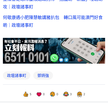
攻｜政壇諸事町
何敬康遇小肥陳慧敏講豬扒包 轉口風可能澳門好食
啲｜政壇諸事町
政壇諸事町
鄧炳強
5
0
0
3
2