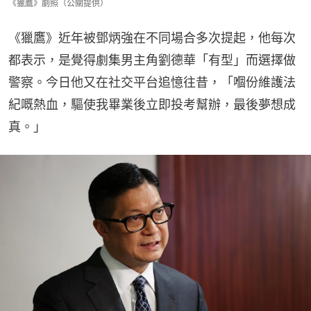
《獵鷹》劇照（公關提供）
《獵鷹》近年被鄧炳強在不同場合多次提起，他每次
都表示，是覺得劇集男主角劉德華「有型」而選擇做
警察。今日他又在社交平台追憶往昔，「嗰份維護法
紀嘅熱血，驅使我畢業後立即投考幫辦，最後夢想成
真。」