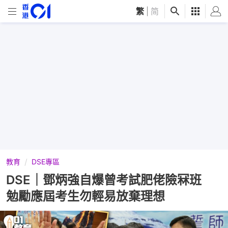
繁
|
简
教育
DSE專區
DSE｜鄧炳強自爆曾考試肥佬險冧班
勉勵應屆考生勿輕易放棄理想