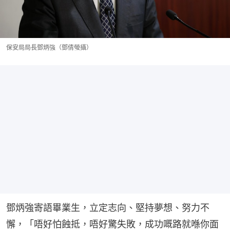
保安局局長鄧炳強（鄧倩螢攝）
鄧炳強寄語畢業生，立定志向、堅持夢想、努力不
懈，「唔好怕蝕抵，唔好驚失敗，成功嘅路就喺你面