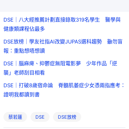
DSE｜八大經推薦計劃直接錄取319名學生 醫學與
健康類課程佔最多
DSE放榜｜學友社指AI改變JUPAS選科趨勢 籲勿盲
報：重點想唔想讀
DSE｜腦麻痺、抑鬱症無阻電影夢 少年作品「逆
襲」老師刮目相看
DSE｜打破8歲宿命論 脊髓肌萎症少女憑兩指應考：
證明我都讀到書
蔡若蓮
DSE
DSE放榜